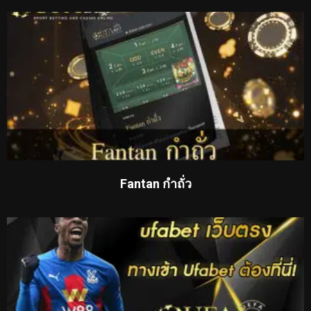
Fantan กำถั่ว