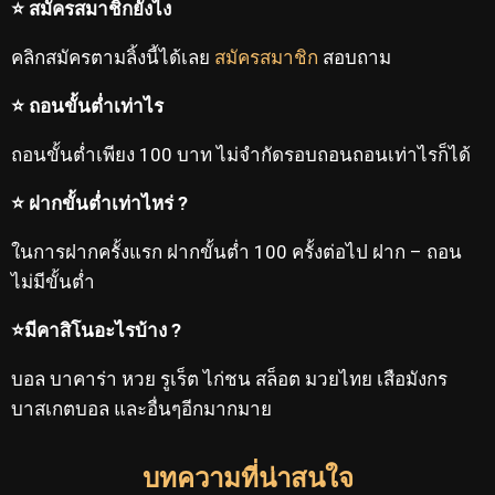
⭐ สมัครสมาชิกยังไง
คลิกสมัครตามลิ้งนี้ได้เลย
สมัครสมาชิก
สอบถาม
⭐ ถอนขั้นต่ำเท่าไร
ถอนขั้นต่ำเพียง 100 บาท ไม่จำกัดรอบถอนถอนเท่าไรก็ได้
⭐ ฝากขั้นต่ำเท่าไหร่ ?
ในการฝากครั้งแรก ฝากขั้นต่ำ 100 ครั้งต่อไป ฝาก – ถอน
ไม่มีขั้นต่ำ
⭐มีคาสิโนอะไรบ้าง ?
บอล บาคาร่า หวย รูเร็ต ไก่ชน สล็อต มวยไทย เสือมังกร
บาสเกตบอล และอื่นๆอีกมากมาย
บทความที่น่าสนใจ