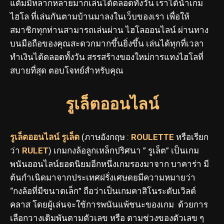
แต้มมีหลากหลายมากเล่นได้ตลอดทั้งวัน
เราได้นำเกม
ไฮโล ที่เล่นกันตามบ้านมาลงในเว็บ
ของเรา เพื่อให้
สมาชิกทุกท่านสามารถเล่นผ่าน ไฮโลออนไลน์ ผ่านทาง
บนมือถือของคุณสะดวกมากขึ้นยิ่งขึ้น เล่นได้ทุกที่เวลา
ทำเงินได้ตลอดทั้งวัน สรรสร้างของใหม่การแทงไฮโลที่
สบายที่สุด ตอบโจทย์สำหรับคุณ
รูเล็ตออนไลน์
รูเล็ตออนไลน์ รูเล็ต
(ภาษอังกฤษ :
ROULETTE
หรือเรียก
ว่า
RULET
) เกมกงล้อลูกเหล็กปริศนา ” รูเล็ต” เป็นเกม
พนันออนไลน์ยอดนิยมอีกหนึ่ง
เกมรองมาจาก บาคาร่า มี
ต้นกำเนิดมาจากประเทศฝรั่งเศษดยมีความหมายว่า
“กงล้อที่มีขนาดเล็ก” ถือว่าเป็นเกมคาสิโนระดับเวิลด์
คลาส โดยผู้เล่นจะใช้การพนันแพ้ชนะของเกม
ด้วยการ
เลือกวางเดิมพันตามตัวเลข หรือ ตามช่วงของตัวเลข ๆ