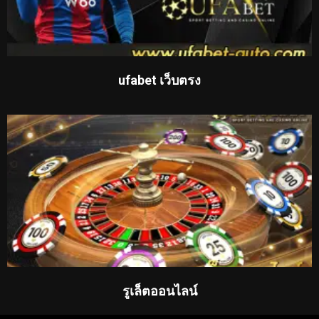
ufabet เว็บตรง
รูเล็ตออนไลน์