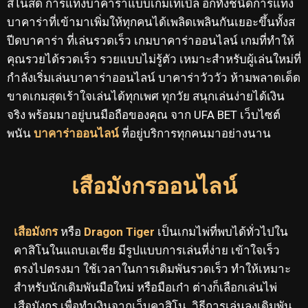
สิโนสด การแทงบาคาร่าแบบเกมเทเบิล อีกทั้งชนิดการแทง
บาคาร่าที่เข้ามาเพิ่มให้ทุกคนได้เพลิดเพลินกันเยอะขึ้นทั้งส
ปีดบาคาร่า ที่เล่นรวดเร็ว เกมบาคาร่าออนไลน์ เกมที่ทำให้
คุณรวยได้รวดเร็ว รวยแบบไม่รู้ตัว เหมาะสำหรับผู้เล่นใหม่ที่
กำลังเริ่มเล่นบาคาร่าออนไลน์ บาคาร่าวัววัว ห้ามพลาดเด็ด
ขาดเกมสุดเร้าใจเล่นได้ทุกเพศ ทุกวัย สนุกเล่นง่ายได้เงิน
จริง พร้อมมาอยู่บนมือถือของคุณ จาก UFA BET เว็บไซต์
พนัน
บาคาร่าออนไลน์
ที่อยู่บริการทุกคนมาอย่างนาน
เสือมังกรออนไลน์
เสือมังกร
หรือ
Dragon Tiger
เป็นเกมไพ่ที่พบได้ทั่วไปใน
คาสิโนในแถบเอเชีย มีรูปแบบการเล่นที่ง่าย เข้าใจเร็ว
ตรงไปตรงมา ใช้เวลาในการเดิมพันรวดเร็ว ทำให้เหมาะ
สำหรับนักเดิมพันมือใหม่ หรือมือเก๋า ต่างก็เลือกเล่นไพ่
เสือมังกร เพื่อทำเงินจากเว็บคาสิโน
วิธีการเล่นลงเดิมพัน