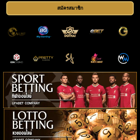
สมัครสมาชิก