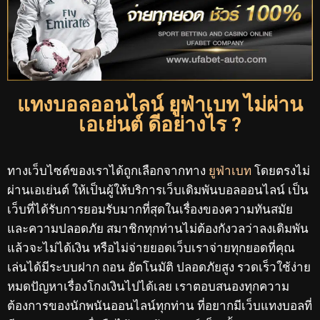
แทงบอลออนไลน์ ยูฟ่าเบท ไม่ผ่าน
เอเย่นต์ ดีอย่างไร ?
ทางเว็บไซต์ของเราได้ถูกเลือกจากทาง
ยูฟ่าเบท
โดยตรงไม่
ผ่านเอเย่นต์ ให้เป็นผู้ให้บริการเว็บเดิมพันบอลออนไลน์ เป็น
เว็บที่ได้รับการยอมรับมากที่สุดในเรื่องของความทันสมัย
และความปลอดภัย สมาชิกทุกท่านไม่ต้องกังวลว่าลงเดิมพัน
แล้วจะไม่ได้เงิน หรือไม่จ่ายยอดเว็บเราจ่ายทุกยอดที่คุณ
เล่นได้มีระบบฝาก ถอน อัตโนมัติ ปลอดภัยสูง รวดเร็วใช้ง่าย
หมดปัญหาเรื่องโกงเงินไปได้เลย เราตอบสนองทุกความ
ต้องการของนักพนันออนไลน์ทุกท่าน ที่อยากมีเว็บแทงบอลที่