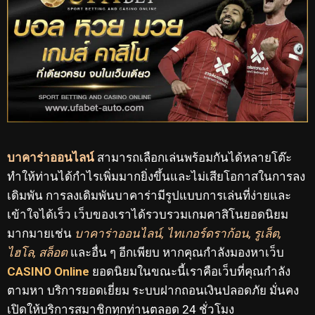
บาคาร่าออนไลน์
สามารถเลือกเล่นพร้อมกันได้หลายโต๊ะ
ทำให้ท่านได้กำไรเพิ่มมากยิ่งขึ้นและไม่เสียโอกาสในการลง
เดิมพัน การลงเดิมพันบาคาร่ามีรูปแบบการเล่นที่ง่ายและ
เข้าใจได้เร็ว เว็บของเราได้รวบรวมเกมคาสิโนยอดนิยม
มากมายเช่น
บาคาร่าออนไลน์, ไทเกอร์ดราก้อน, รูเล็ต,
ไฮโล, สล็อต
และอื่น ๆ อีกเพียบ หากคุณกำลังมองหาเว็บ
CASINO Online
ยอดนิยมในขณะนี้เราคือเว็บที่คุณกำลัง
ตามหา บริการยอดเยี่ยม ระบบฝากถอนเงินปลอดภัย มั่นคง
เปิดให้บริการสมาชิกทุกท่านตลอด 24 ชั่วโมง