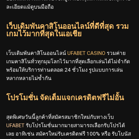
ละเอียดแม้ดูบนมือถือ
เว็บเดิมพันคาสิโนออนไลน์ที่ดีที่สุด รวม
เกมไว้มากที่สุดในเอเชีย
เว็บเดิมพันคาสิโนออนไลน์
UFABET CASINO
รวมค่าย
เกมคาสิโนทั่วทุกมุมโลกไว้มากที่สุดเลือกเล่นได้ไม่จำกัด
พร้อมให้บริการท่านตลอด 24 ชั่วโมง รูปแบบการเล่น
หลากหลายไม่ซ้ำกัน
โปรโมชั่น จัดเต็มแจกเครดิตฟรีไม่อั้น
สุดพิเศษวันนี้ลูกค้าที่สมัครสมาชิกใหม่กับทางเว็บ
UFABET
รับโปรโมชั่นมากมายสามารถเลือกรับโปรได้
เลย อาทิเช่น สมัครใหม่รับเครดิตฟรี 100% หรือ รับโบนัส