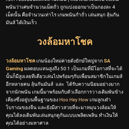
พนันว่าเศษจำนวนเม็ดถั่ว ถูกแบ่งออกมาเป็นกองละ 4
เม็ดนั้น คือจำนวนเท่าไร เกมพนันกำถั่ว เล่นสนุก ลุ้นกัน
มันส์ ได้เงินเร็ว
วงล้อมหาโชค
วงล้อมหาโชค
เกมน้องใหม่ค่ายดังยักษ์ใหญ่จาก
SA
Gaming
ผลตอบแทนสูงถึง 50:1 เป็นเกมที่มีโอกาสที่จะได้
นั้นก็มีสูงเลยทีเดียวเล่นไปพร้อมๆกับเพื่อนสมาชิกในเกมส์
อีกหลายคน ลุ้นกันมันส์ และ ได้รับความนิยมอย่างมาก
จากนักพนัน เกมนี้มาพร้อมกับตัวเลือกการวางเดิมพันข้าง
เคียงซึ่งอยู่บนพื้นฐานของ
Hoo Hey How
เกมลูกเต๋า
โบราณของจีน และยังมีสาวสวยที่จะมาหมุนวงล้อมให้
คุณได้ลงเดิมพันเล่นสนุกดูกันแบบเพลิดเพลิน ทำเงินให้
คุณได้อย่างมหาศาล