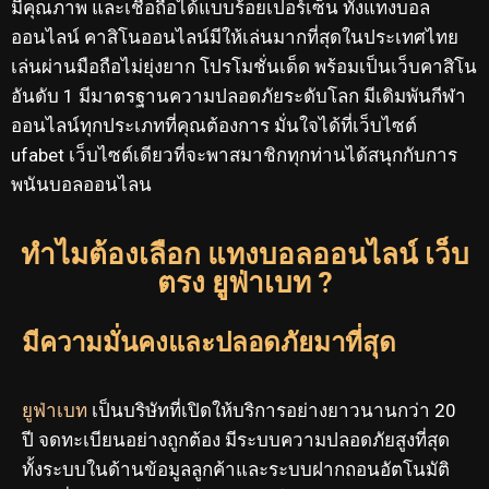
มีคุณภาพ และเชื่อถือได้แบบร้อยเปอร์เซ็น ทั้งแทงบอล
ออนไลน์ คาสิโนออนไลน์มีให้เล่นมากที่สุดในประเทศไทย
เล่นผ่านมือถือไม่ยุ่งยาก โปรโมชั่นเด็ด พร้อมเป็นเว็บคาสิโน
อันดับ 1 มีมาตรฐานความปลอดภัยระดับโลก มีเดิมพันกีฬา
ออนไลน์ทุกประเภทที่คุณต้องการ มั่นใจได้ที่เว็บไซต์
ufabet เว็บไซต์เดียวที่จะพาสมาชิกทุกท่านได้สนุกกับการ
พนันบอลออนไลน
ทำไมต้องเลือก แทงบอลออนไลน์ เว็บ
ตรง ยูฟ่าเบท ?
มีความมั่นคงและปลอดภัยมาที่สุด
ยูฟ่าเบท
เป็นบริษัทที่เปิดให้บริการอย่างยาวนานกว่า 20
ปี จดทะเบียนอย่างถูกต้อง มีระบบความปลอดภัยสูงที่สุด
ทั้งระบบในด้านข้อมูลลูกค้าและระบบฝากถอนอัตโนมัติ