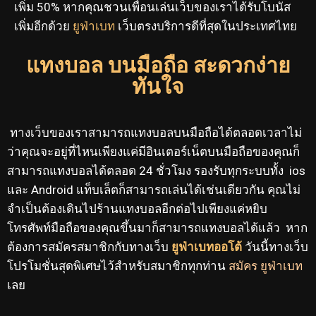
เพิ่ม 50% หากคุณชวนเพื่อนเล่นเว็บของเราได้รับโบนัส
เพิ่มอีกด้วย
ยูฟ่าเบท
เว็บตรงบริการดีที่สุดในประเทศไทย
แทงบอล บนมือถือ สะดวกง่าย
ทันใจ
ทางเว็บของเราสามารถแทงบอลบนมือถือได้ตลอดเวลาไม่
ว่าคุณจะอยู่ที่ไหนเพียงแค่มีอินเตอร์เน็ตบนมือถือของคุณก็
สามารถแทงบอลได้ตลอด 24 ชั่วโมง รองรับทุกระบบทั้ง ios
และ Android แท็บเล็ตก็สามารถเล่นได้เช่นเดียวกัน คุณไม่
จำเป็นต้องเดินไปร้านแทงบอลอีกต่อไปเพียงแค่หยิบ
โทรศัพท์มือถือของคุณขึ้นมาก็สามารถแทงบอลได้แล้ว
หาก
ต้องการสมัครสมาชิกกับทางเว็บ
ยูฟ่าเบทออโต้
วันนี้ทางเว็บ
โปรโมชั่นสุดพิเศษไว้สำหรับสมาชิกทุกท่าน
สมัคร ยูฟ่าเบท
เลย