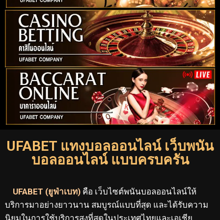
UFABET แทงบอลออนไลน์ เว็บพนัน
บอลออนไลน์ แบบครบครัน
UFABET (ยูฟ่าเบท)
คือ เว็บไซต์พนันบอลออนไลน์ให้
บริการมาอย่างยาวนาน สมบูรณ์แบบที่สุด และได้รับความ
นิยมในการใช้บริการสูงที่สุดในประเทศไทยและเอเชีย