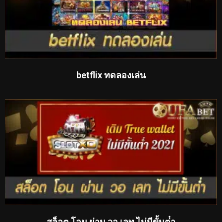
betflix ทดลองเล่น
สล็อต โอน ผ่าน วอ เลท ไม่มีขั้นต่ํา