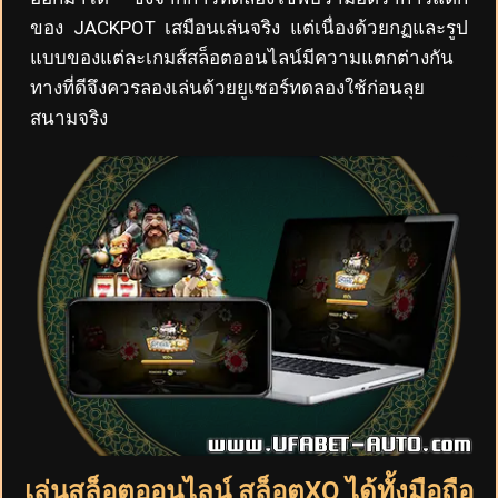
ของ JACKPOT เสมือนเล่นจริง แต่เนื่องด้วยกฏและรูป
แบบของแต่ละเกมส์สล็อตออนไลน์มีความแตกต่างกัน
ทางที่ดีจึงควรลองเล่นด้วยยูเซอร์ทดลองใช้ก่อนลุย
สนามจริง
เล่นสล็อตออนไลน์ สล็อตXO ได้ทั้งมือถือ