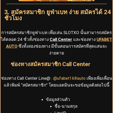
3. สมัครสมาชิก ยูฟ่าเบท ง่าย สมัครได้ 24
ชั่วโมง
การสมัครสมาชิกยูฟ่าเบท เพื่อเล่น SLOTXO นั้นสามารถสมัคร
ได้ตลอด 24 ชั่วทั้งช่องทาง
Call Center
และช่องทาง
UFABET
AUTO
ซึ่งทั้งสองช่องทาง มีขั้นตอนการสมัครที่สุดแสนจะ
ง่ายดาย
ช่องทางสมัครสมาชิก Call Center
ช่องทาง Call Center Line@ :
@ufabet168auto
เพียงเพิ่มเพื่อน
แล้วพิมพ์ “สมัครสมาชิก” โดยแอดมินจะขอข้อมูลดังต่อไปนี้
ข้อมูลส่วนตัว
ชื่อ-นามสกุล
LineID