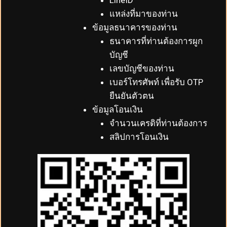
แหล่งที่มาของท่าน
ข้อมูลธนาคารของท่าน
ธนาคารที่ท่านต้องการผูก
บัญชี
เลขบัญชีของท่าน
เบอร์โทรศัพท์ เพื่อรับ OTP
ยืนยันตัวตน
ข้อมูลโอนเงิน
จำนวนเครดิที่ท่านต้องการ
สลิปการโอนเงิน