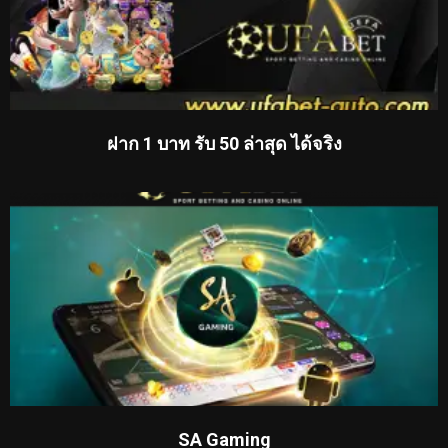
ฝาก 1 บาท รับ 50 ล่าสุด ได้จริง
SA Gaming