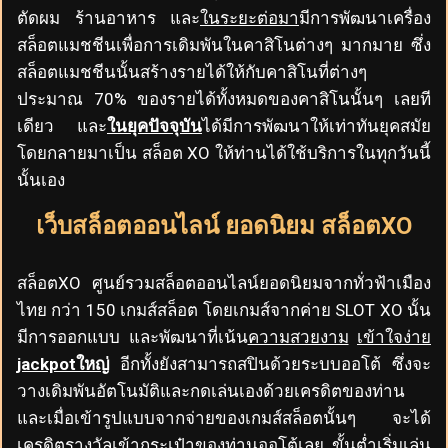
ตัดผม ร้านอาหาร และ
ในระยะต่อมา
มีการพัฒนาเครื่อง
สล็อตแมชชีนเพื่อการเดิมพันในคาสิโนต่างๆ มากมาย ซึ่ง
สล็อตแมชชีนนั้นสร้างรายได้ให้กับคาสิโนที่ต่างๆ
ประมาณ 70% ของรายได้ทั้งหมดของคาสิโนนั้นๆ เลยที
เดียว และ
ในยุคปัจจุบัน
ได้มีการพัฒนาให้เท่าทันยุคสมัย
โดยกลายมาเป็น สล็อต XO ให้ท่านได้ใช้บริการในทุกวันนี้
นั้นเอง
เว็บสล็อตออนไลน์ ยอดนิยม สล็อตXO
สล็อตXO ศูนย์รวมสล็อตออนไลน์ยอดนิยมจากทั่วฟ้าเมือง
ไทย กว่า 150 เกมส์สล็อต โดยเกมส์จากค่าย SLOT XO นั้น
มีการออกแบบ และพัฒนาที่เน้น
ความสวยงาม
เข้าใจง่าย
jackpotใหญ่
อีกทั้งยังสามารถสปินด้วยระบบออโต้ ซึ่งจะ
วางเดิมพันอัตโนมัติและกดเล่นเองด้วยเครดิตของท่าน
และเมื่อเข้ารูปแบบจากจ่ายของเกมส์สล็อตนั้นๆ จะได้
เครดิตรางวัลเข้ากระเป๋าของท่านออโต้เลย ขั้นต่ำเริ่มเล่น