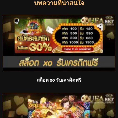
บทความที่น่าสนใจ
สล็อต xo รับเครดิตฟรี