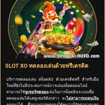
SLOT XO ทดลองเล่นด้วยฟรีเครดิต
บริการทดลองเล่น สล็อตXO ด้วยเครดิตฟรี สำหรับมือ
ใหม่ที่ยังไม่มีประสบการณ์การเล่นสล็อตออนไลน์
สามารถใช้
ยูเซอร์ทดลอง
เล่นในการล็อคอินระบบเพื่อ
ทดลองเล่นได้แต่ยูเซอร์ดังกล่าว จะ
ไม่สามารถถอนเงิน
ออกมาได้ ซึ่งจากการทดลองใช้พบว่ามีอัตราการแตก