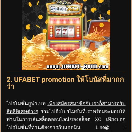
2. UFABET promotion ให้โบนัสที่มากก
ว่า
โปรโมชั่นยูฟ่าเบท
เพียงสมัครสมาชิกกับเราก็สามารถรับ
สิทธิพิเศษต่างๆ
รวมไปถึงโปรโมชั่นที่เราพร้อมจะมอบให้
ท่านในการเล่นสล็อตออนไลน์ของสล็อต XO เพียงบอก
โปรโมชั่นที่ท่านต้องการกับแอดมิน Line@ :