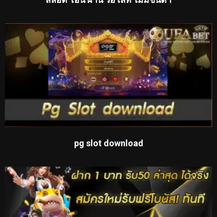
pg slot download