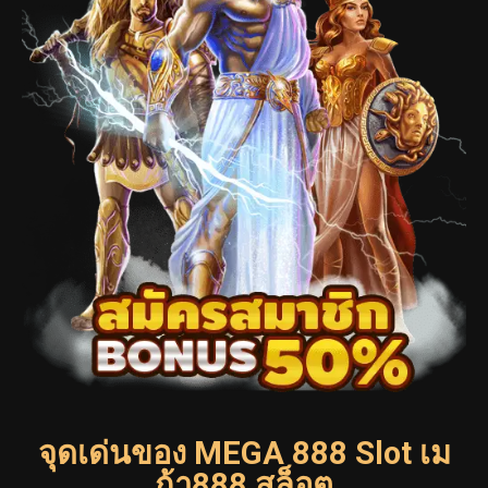
จุดเด่นของ MEGA 888 Slot เม
ก้า888 สล็อต