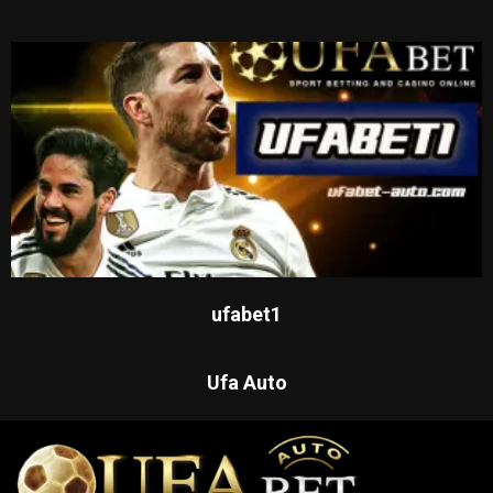
ufabet1
Ufa Auto