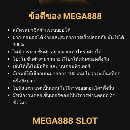
ข้อดีของ MEGA888
สมัครสมาชิกผ่านระบบออโต้
ฝาก-ถอนออโต้ ง่ายและสะดวกรวดเร็วปลอดภัย มั่นใจได้
100%
ไม่มีการฝากขั้นต่ำ อยากฝากเท่าไหร่ก็ฝากได้
โปรโมชั่นต่างๆมากมาย มีโปรให้เล่นตลอดทั้งวัน
เล่นได้ทั้งในมือถือ และ บนคอมพิวเตอร์
มีเกมส์ให้เลือกเล่นมากกว่า 100 เกม ไม่ว่าจะเป็นสล็อต
หรือยิงปลา
โบนัสแตก แจกเป็นแสน ไม่มีการซอยถอนใดๆทั้งสิ้น
มีพนักงานคลอเซ็นเตอร์คอยให้บริการท่านตลอด 24
ชั่วโมง
MEGA888 SLOT