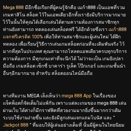
Mega 888
มีอีกชื่อเรียกที่ผู้คนรู้จักคือ เมก้า888 เป็นแอพที่รวม
เกมคาสิโน สล็อต ไว้ในแอพเดียวอีกทั้งเรายังมีบริการมากมาย
ไว้ในนั้นให้คุณได้เลือกเล่นได้ตามความต้องการสมาชิกทุก
ท่านยังสามารถ ทดลองเล่นสล็อตฟรี ได้อีกด้วยซึ่งเรา
เมก้า888
แจกฟรีเครดิต 100%
เพิ่อให้ท่านสมาชิกและผู้เล่นใหม่ ได้ฝึก
ทดลอง เพื่อเรียนรู้วิธีการเล่นเกมสล็อตก่อนที่จะเดิมพันจริง ไว้
มากที่สุดในประเทศ คุณสามารถโหลดแอพเดียวครบทุกบริการ
ความต้องการ มีทุกเกมเท่าที่จะนึกได้ ไม่ว่าจะเป็น เกมยิงปลา
มือถือ เกมสล็อต เซ็กซี่ บาคาร่า รูเล็ต โป๊กเกอร์ และเกมชั้นนำ
อื่นๆอีกมากมาย สำหรับ สล็อตออนไลน์มือถือ
ทางทีมงาน MEGA เล็งเห็นว่า
mega 888 App
ในเรื่องของ
แจ็คพ็อตก็จัดเต็มไม่แพ้กัน เพราะแต่ละเกมของ mega 888 เล่น
ผ่านเว็บ ได้ต่างก็มีกราฟฟิคที่สวยงามมากยิ่งขึ้นมากกว่าเดิม
ระบบใช้งานง่ายขึ้น และยังมีลูกเล่นแจกแถมโบนัส และ ”
Jackpot 888
” ที่มอบให้ผู้เล่นอย่างเต็มที่ นั้นมีผู้คนในไทยนิยม