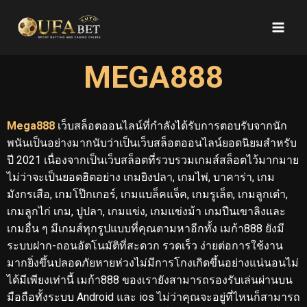
MEGA888
Mega888
เว็บสล็อตออนไลน์ที่กำลังได้รับการตอบรับจากนัก
พนันเป็นอย่างมากนับว่าเป็นเว็บสล็อตออนไลน์ยอดนิยมสำหรับ
ปี 2021 เนื่องจากเป็นเว็บสล็อตที่รวบรวมเกมส์สล็อตไว้มากมาย
ไม่ว่าจะเป็นยอดฮิตอย่าง เกมยิงปลา, เกมไพ่, บาคาร่า, เกม
มังกรเสือ, เกมโป๊กเกอร์, เกมแบล็คแจ็ค, เกมรูเล็ต, เกมลูกเต๋า,
เกมลูกไก่ เกม, ปูปลา, เกมแข่ง, เกมแข่งม้า เกมปีนเขาลิงและ
เกมอื่น ๆ มีเกมส์ทุกรูปแบบที่คุณตามหาอีกทั้ง เมก้า888 ยังมี
ระบบฝาก-ถอนอัตโนมัติที่สะดวก รวดเร็ว ง่ายต่อการใช้งาน
มากยิ่งขึ้นปลอดภัยหายห่วงไม่มีการโกงเกิดขึ้นอย่างแน่นอนไม่
ได้มีเพียงเท่านี้ เมก้า888 ของเรายังสามารถรองรับเล่นผ่านบน
มือถือทั้งระบบ Android และ ios ไม่ว่าคุณจะอยู่ที่ไหนก็สามารถ