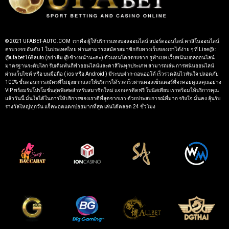
© 2021 UFABET-AUTO.COM เราคือ ผู้ให้บริการแทงบอลออนไลน์ สปอร์ตออนไลน์ คาสิโนออนไลน์
ครบวงจร อันดับ 1 ในประเทศไทย ท่านสามารถสมัครสมาชิกกับทางเว็บของเราได้ง่าย ๆ ที่ Line@ :
@ufabet168auto (อย่าลืม @ ข้างหน้านะคะ) ตัวแทนโดยตรงจาก ยูฟ่าเบท เว็บพนันบอลออนไลน์
มาตรฐานระดับโลก รับเดิมพันกีฬาออนไลน์และคาสิโนทุกประเภท สามารถเล่น การพนันออนไลน์
ผ่านเว็บไซต์ หรือ บนมือถือ ( ios หรือ Android ) มีระบบฝาก-ถอนออโต้ เร็วรวดฉับไวทันใจ ปลอดภัย
100% ขั้นตอนการสมัครที่ไม่ยุ่งยากและให้บริการได้รวดเร็วผ่านคอลเซ็นเตอร์ที่จะคอยดูแลคุณอย่าง
VIP พร้อมรับโปรโมชั่นสุดพิเศษสำหรับสมาชิกใหม่ แจกเครดิตฟรี โบนัสเพียบ เราพร้อมให้บริการคุณ
แล้ววันนี้ มั่นใจได้ในการให้บริการของเราดีที่สุดจากเรา ด้วยประสบการณ์ที่มาก จริงใจ มั่นคง ลุ้นรับ
รางวัลใหญ่ทุกวัน แจ็คพอตแตกบ่อยมากที่สุด เล่นได้ตลอด 24 ชั่วโมง