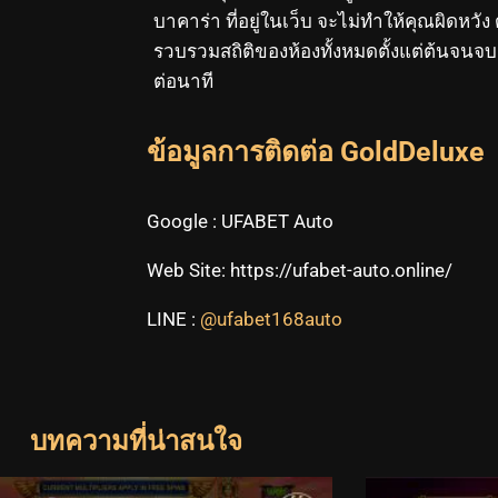
บาคาร่า ที่อยู่ในเว็บ จะไม่ทำให้คุณผิดหวัง 
รวบรวมสถิติของห้องทั้งหมดตั้งแต่ต้นจนจบ
ต่อนาที
ข้อมูลการติดต่อ GoldDeluxe
Google : UFABET Auto
Web Site: https://ufabet-auto.online/
LINE :
@ufabet168auto
บทความที่น่าสนใจ