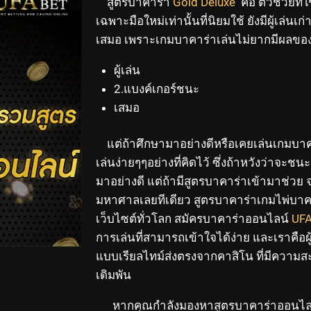
สูตรบาคาร่า
Gold Deluxe
คือ ตัวช่วยที
เฉพาะมือใหม่เท่านั้นที่นิยมใช้ ยังมีผู้เล่นเก่
เสมอ เพราะเกมบาคาร่าเล่นไม่ยากมีผลของไ
ผู้เล่น
2.แบงค์เกอร์ชนะ
เสมอ
แต่ถ้าศึกษามาอย่างดีหรือเคยเล่นเกมบาคาร
เล่นง่ายๆๆอย่างที่คิดไว้ ซึ่งถ้าหวังว่าจะช
มาอย่างดี แต่ถ้ามีสูตรบาคาร่าเข้ามาช่วย
มหาศาลเลยทีเดียว สูตรบาคาร่าเกมไพ่บาคา
เว็บไซต์ทั่วโลก สมัครบาคาร่าออนไลน์
UFA
การเล่นที่สามารถเข้าใจได้ง่าย และเราคือผ
แบบเรียลไทม์ส่งตรงจากคาสิโน ที่มีความส
เดิมพัน
หากคุณกำลังมองหาสูตรบาคาร่าออนไลน์แ