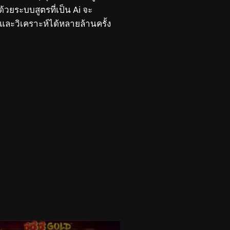
ด้วยระบบสูตรที่เป็น Ai จะ
และวิเคราะห์ได้หลายล้านครั้ง