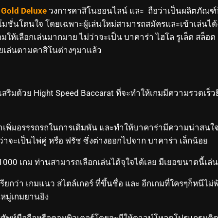
บ
Gold Deluxe
วงการคาสิโนออนไลน์ และ ถือว่าเป็นผลิตภัณฑ์ที่
ั่นโดนใจ โดยเฉพาะผู้เล่นใหม่สามารถสมัครและเข้าเล่นได้ง่ายๆ
ให้เลือกเล่นมากมาย ไม่ว่าจะเป็น บาคาร่า ไฮโล รูเล็ต สล็อต 
เคยเล่นตามคาสิโนต่างๆมาแล้ว
สริมด้วย Hight Speed Baccarat ที่จะทำให้เกมมีความรวดเร็วย
 มาเพิ่มอรรรถรถในการเดิมพัน และทำให้บาคาร่ามีความน่าสนใจ
จะเป็นไพ่คู่ หรือ ฟรัช ซึ่งต่างออกไปจาก บาคาร่า เล็กน้อย
1000 เกม ท่านสามารถเลือกเล่นได้จุใจได้เลย มีเยอขนาดนี้เล่
ยกว่า เกมแนว สไตล์เกอร์ ที่ขึ้นชื่อ และ อีกเกมที่ใครๆก็หนีไม่พ
นหมู่เกมยานยิง