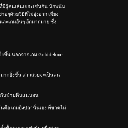
มีผู้คนเล่นเยอะเช่นกัน นักพนัน
ด้วยวิธีที่ไม่ยุ่งยาก เพียง
และเกมอื่นๆ อีกมากมาย ซึ่ง
ิ่งขึ้น นอกจากเกม Golddeluxe
มากยิ่งขึ้น สาวสวยจะเป็นคน
นกันข้ามคืนแน่นอน
้นคือ เกมยิงปลานั่นเอง ที่ขาดไม่