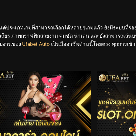
ค่ประเภทเกมที่สามารถเลือกได้หลายๆเกมแล้ว ยังมีระบบที่รองรับ
ง เสถียร ภาพกราฟฟิกสวยงาม คมชัด น่าเล่น และยังสามารถเล่
ทีมงานของ
Ufabet Auto
เป็นมืออาชีพด้านนี้โดยตรง ทุกการเข้าเ