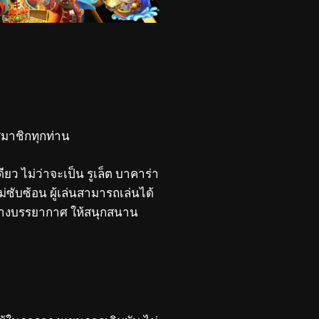
สมาชิกทุกท่าน
ียว ไม่ว่าจะเป็น รูเล็ต บาคาร่า
ม่ซับซ้อน ผู้เล่นสามารถเล่นได้
าสร้างบรรยากาศ ให้สนุกสนาน