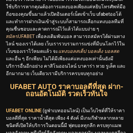
ใช้บริการหากคุณต้องการแทงบอลเพียงแค่หยิบโทรศัพท์มือ
ถือของคุณขึ้นมาแล้วเปิดอินเตอร์เน็ตเข้าเว็บ ufabetออโต้
และทำการฝากเงินเข้าสู่ระบบก็สามารถเลือกแทงบอลทีมที่
คุณชื่นชอบและคาดการณ์ไว้แล้วได้แบบง่าย ๆ
สมัครUFABET
เพื่อลงเดิมพันบอล สามารถสมัครได้ผ่านทาง
ไลน์ ของเราได้เลย เว็บเรารวบรวมการแข่งที่มีบนโลกไว้ใน
เว็บของเราไว้หมดแล้ว จะ
แทงบอลสเต็ป บอลเต็ง บอลสด
และอื่น ๆ อีกเพียบ ไม่ได้มีเพียงแค่แทงบอลเท่านั้นยังมี
บริการอื่นอีกอย่าง คาสิโนออนไลน์ บาคาร่า หวย รูเล็ต และ
อีกมากมาย เว็บเดียวเรามีบริการครบจบทุกอย่าง
UFABET AUTO ราคาบอลดีที่สุด ฝาก-
ถอนอัตโนมัติ รวดเร็วทันใจ
UFABET ONLINE
(ยูฟ่าเบทออนไลน์) เป็นเว็บไซต์ที่ให้ราคา
บอลดีที่สุด ราคาน้ำดีสุด เพียง 4 ตังค์ มีเกมกีฬาหลากหลาย
ชนิดที่เปิดให้บริการในตอนนี้มี ฟุตบอลทุกลีก ครบทุกแมพ
บอลอังกฤษ พรีเมียร์ลีกอังกฤษ บอลเยอรมัน บอลบุนเดสลีกา