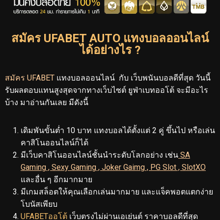
สมัคร UFABET AUTO แทงบอลออนไลน์
ได้อย่างไร ?
สมัคร UFABET
แทงบอลออนไลน์ กับ เว็บพนันบอลดีที่สุด วันนี้
รับผลตอบแทนสูงสุดจากทางเว็บไซต์ ยูฟ่าเบทออโต้ จะมีอะไร
บ้าง มาอ่านกันเลย มีดังนี้
เดิมพันขั้นต่ำ 10 บาท แทงบอลได้ตั้งแต่ 2 คู่ ขึ้นไป หรือเล่น
คาสิโนออนไลน์ก็ได้
มีเว็บคาสิโนออนไลน์ชั้นนำระดับโลกอย่าง เช่น
SA
Gaming , Sexy Gaming , Joker Gaimg , PG Slot , SlotXO
และอื่น ๆ อีกมากมาย
มีเกมสล็อตให้คุณเลือกเล่นมากมาย และแจ็คพอตแตกง่าย
โบนัสเพียบ
UFABETออโต้
เว็บตรงไม่ผ่านเอเย่นต์ ราคาบอลดีที่สุด