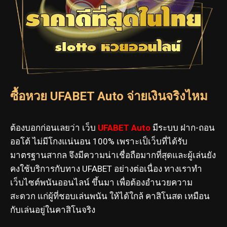
ซื้อหวย UFABET Auto จ่ายเงินจริงไหม
ต้องบอกก่อนเลยว่า เว็บ
UFABET Auto
มีระบบ ฝาก-ถอน
ออโต้ ไม่มีโกงแน่นอน 100% เพราะเป็เว็บที่ได้รับ
มาตรฐานสากล จึงมีความน่าเชื่อถือมากที่สุดและผู้เล่นยัง
คงใช้บริการกับทาง UFABET อย่างต่อเนื่อง ทางเราทำ
เว็บไซต์พนันออนไลน์ ขึ้นมา เพื่อต้องอำนวยความ
สะดวก แก่ผู้ที่ชอบเล่นพนัน ให้ได้ใกล้ คาสิโนสด เหมือน
กับเล่นอยู่ในคาสิโนจริง