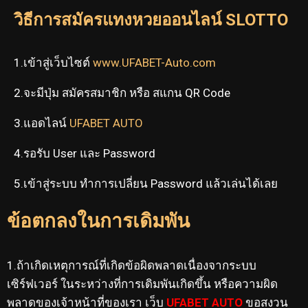
วิธีการสมัครแทงหวยออนไลน์ SLOTTO
1.เข้าสู่เว็บไซต์
www.UFABET-Auto.com
2.จะมีปุ่ม สมัครสมาชิก หรือ สแกน QR Code
3.แอดไลน์
UFABET AUTO
4.รอรับ User และ Password
5.เข้าสู่ระบบ ทำการเปลี่ยน Password แล้วเล่นได้เลย
ข้อตกลงในการเดิมพัน
1.ถ้าเกิดเหตุการณ์ที่เกิดข้อผิดพลาดเนื่องจากระบบ
เซิร์ฟเวอร์ ในระหว่างที่การเดิมพันเกิดขึ้น หรือความผิด
พลาดของเจ้าหน้าที่ของเรา เว็บ
UFABET AUTO
ขอสงวน