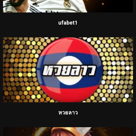
ufabet1
หวยลาว