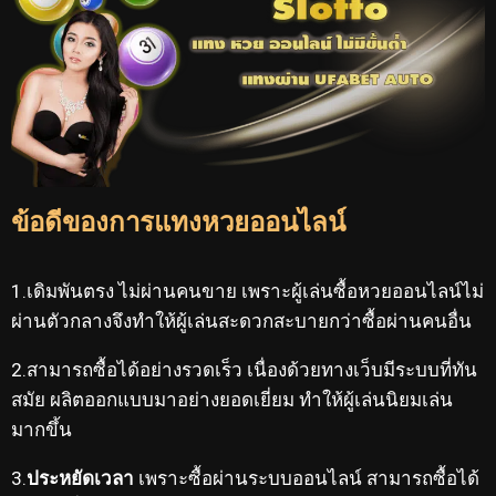
ข้อดีของการแทงหวยออนไลน์
1.เดิมพันตรง ไม่ผ่านคนขาย เพราะผู้เล่นซื้อหวยออนไลน์ไม่
ผ่านตัวกลางจึงทำให้ผู้เล่นสะดวกสะบายกว่าซื้อผ่านคนอื่น
2.สามารถซื้อได้อย่างรวดเร็ว เนื่องด้วยทางเว็บมีระบบที่ทัน
สมัย ผลิตออกแบบมาอย่างยอดเยี่ยม ทำให้ผู้เล่นนิยมเล่น
มากขึ้น
3.
ประหยัดเวลา
เพราะซื้อผ่านระบบออนไลน์ สามารถซื้อได้