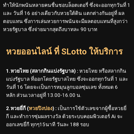
ทำให้นักพนันหลายคนชื่นชอบล็อตเตอรี่ ซึ่งจะออกทุกวันที่ 1
และ วันที่ 16 อย่างเดียวกับหวยใต้ดิน แตกต่างกันอยู่ที่ ผล
ตอบแทน ซึ่งการเล่นหวยการพนันจะมีผลตอบแทนที่สูงกว่า
หวยรัฐบาล ซึ่งจ่ายมากสุดถึงบาทละ 90 บาท
หวยออนไลน์ ที่ SLotto ให้บริการ
1.หวยไทย (สลากกินแบ่งรัฐบาล) :
หวยไทย หรือสลากกิน
แบ่งรัฐบาล ที่ออกโดยรัฐบาลไทย ซึ่งจะออกทุกวันที่ 1 และ
วันที่ 16 โดยจะเป็นการหมุนลูกบอลซุ่มเลข ทั้งหมด 6
หลัก ส่วนเวลาอยู่ที่ 13.00-16.00 น.
2.
หวยยี่กี (
หวยปิงปอง
) :
เป็นการใช้ตัวเลขจากผู้ซื้อหวยยี่
กี และทำการซุ่มผลรางวัล ด้วยระบบคอมพิวเตอร์ Ai จะ
ออกเลขยี่กี ทุกๆ15นาที วันละ 188 รอบ