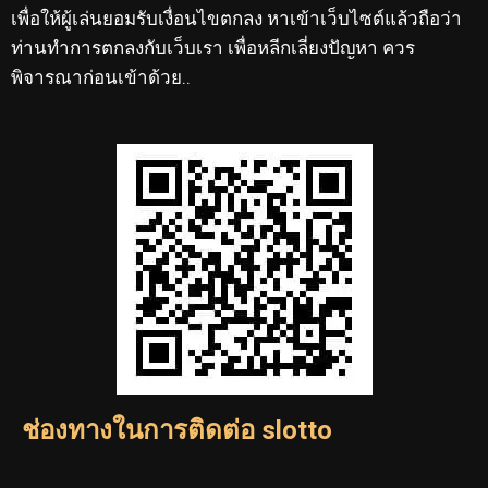
เพื่อให้ผู้เล่นยอมรับเงื่อนไขตกลง หาเข้าเว็บไซต์แล้วถือว่า
ท่านทำการตกลงกับเว็บเรา เพื่อหลีกเลี่ยงปัญหา ควร
พิจารณาก่อนเข้าด้วย..
ช่องทางในการติดต่อ slotto