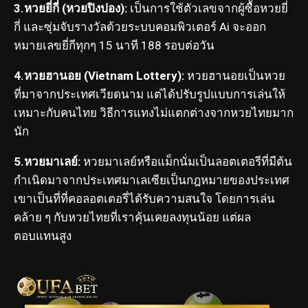
3.
หวยยี่กี่ (หวยปิงปอง):
เป็นการใช้ตัวเลขจากผู้ซื้อหวยยี่
กี่ และซุ่มจับรางวัลด้วยระบบคอมพิวเตอร์ Ai จะออก
หมายเลขยี่กีทุกๆ 15 นาที 188 รอบต่อวัน
4.
หวยฮานอย (Vietnam Lottery):
หวยฮานอยเป็นหวย
ที่มาจากประเทศเวียดนาม แต่ได้ปรับรูปแบบการเล่นให้
เหมาะกับคนไทย วิธีการแทงไม่แตกต่างจากหวยไทยมาก
นัก
5.
หวยมาเลย์:
หวยมาเลย์หรือแม็กนั่มเป็นลอตเตอรีที่มีต้น
กำเนิดมาจากประเทศมาเลเซียเป็นกฎหมายของประเทศ
เขาเป็นที่ที่คอลอตเตอรี่ได้รับความสนใจ โดยการเล่น
คล้าย ๆ กับหวยไทยที่เราคุ้นเคยลงทุนน้อย แต่ผล
ตอบแทนสูง