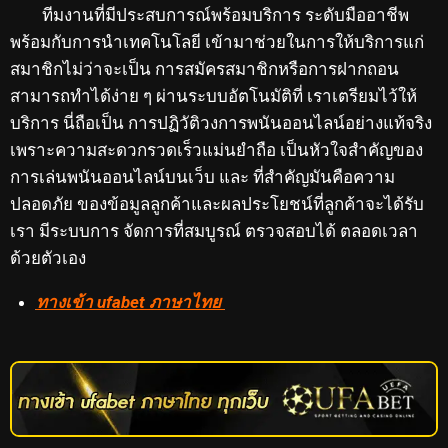
ทีมงานที่มีประสบการณ์พร้อมบริการ ระดับมืออาชีพ
พร้อมกับการนำเทคโนโลยี เข้ามาช่วยในการให้บริการแก่
สมาชิกไม่ว่าจะเป็น การสมัครสมาชิกหรือการฝากถอน
สามารถทำได้ง่าย ๆ ผ่านระบบอัตโนมัติที่ เราเตรียมไว้ให้
บริการ นี่ถือเป็น การปฏิวัติวงการพนันออนไลน์อย่างแท้จริง
เพราะความสะดวกรวดเร็วแม่นยำถือ เป็นหัวใจสำคัญของ
การเล่นพนันออนไลน์บนเว็บ และ ที่สำคัญมันคือความ
ปลอดภัย ของข้อมูลลูกค้าและผลประโยชน์ที่ลูกค้าจะได้รับ
เรา มีระบบการ จัดการที่สมบูรณ์ ตรวจสอบได้ ตลอดเวลา
ด้วยตัวเอง
ทางเข้า ufabet ภาษาไทย