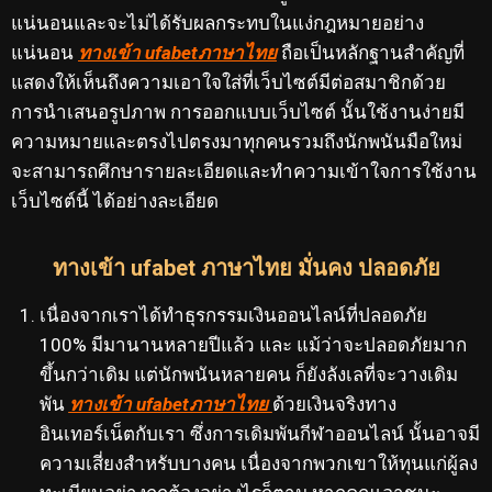
แน่นอนและจะไม่ได้รับผลกระทบในแง่กฎหมายอย่าง
แน่นอน
ทางเข้า ufabetภาษาไทย
ถือเป็นหลักฐานสำคัญที่
แสดงให้เห็นถึงความเอาใจใส่ที่เว็บไซต์มีต่อสมาชิกด้วย
การนำเสนอรูปภาพ การออกแบบเว็บไซต์ นั้นใช้งานง่ายมี
ความหมายและตรงไปตรงมาทุกคนรวมถึงนักพนันมือใหม่
จะสามารถศึกษารายละเอียดและทำความเข้าใจการใช้งาน
เว็บไซต์นี้ ได้อย่างละเอียด
ทางเข้า ufabet ภาษาไทย มั่นคง ปลอดภัย
เนื่องจากเราได้ทำธุรกรรมเงินออนไลน์ที่ปลอดภัย
100% มีมานานหลายปีแล้ว และ แม้ว่าจะปลอดภัยมาก
ขึ้นกว่าเดิม แต่นักพนันหลายคน ก็ยังลังเลที่จะวางเดิม
พัน
ทางเข้า ufabetภาษาไทย
ด้วยเงินจริงทาง
อินเทอร์เน็ตกับเรา ซึ่งการเดิมพันกีฬาออนไลน์ นั้นอาจมี
ความเสี่ยงสำหรับบางคน เนื่องจากพวกเขาให้ทุนแก่ผู้ลง