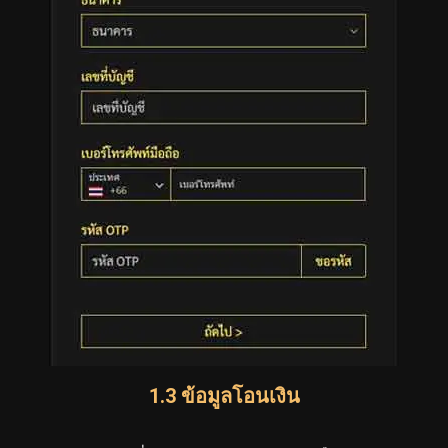
1.3 ข้อมูลโอนเงิน