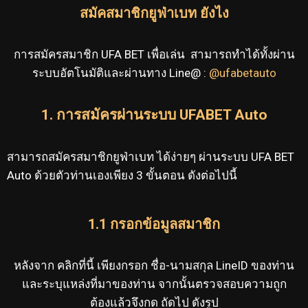
สมัคสมาชิกยูฟ่าเบท ยังไง
การสมัครสมาชิก UFA BET เพื่อเล่น สามารถทำได้ทั้งผ่าน
ระบบอัตโนมัติและผ่านทาง Line@ :
@ufabetauto
1. การสมัครผ่านระบบ UFABET Auto
สามารถสมัครสมาชิกยูฟ่าเบท ได้ง่ายๆ ผ่านระบบ UFA BET
Auto ด้วยตัวท่านเองเพียง 3 ขั้นตอน ดังต่อไปนี้
1.1 กรอกข้อมูลสมาชิก
หลังจาก คลิกที่นี้ เพียงกรอก ชื่อ-นามสกุล LineID ของท่าน
และระบุแหล่งที่มาของท่าน จากนั้นตรวจสอบความถูก
ต้องแล้วจึงกด ถัดไป ดังรูป