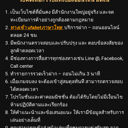
เป็นเว็บไซต์ที่มั่นคง มีสำนักงานใหญ่อยู่จริง และจด
ทะเบียนการค้าอย่างถูกต้องตามกฎหมาย
ทางเข้า ufabetภาษาไทย
บริการฝาก – ถอนออนไลน์
ตลอด 24 ชม.
มีพนักงานตรวจสอบและปรับปรุง และ ตอบข้อสงสัยของ
ลูกค้าตลอดเวลา
มีช่องทางการสื่อสารทุกช่องทางเช่น Line @, Facebook,
Call center
ทำรายการรวดเร็วฝาก – ถอนไม่เกิน 3 นาที
เมื่อเกมจบลง จะต้องเข้าสู่สมดุลทันที สามารถตรวจสอบ
ได้ตลอดเวลา
โปรโมชั่นและค่าคอมมิชชั่น ต้องได้รับโดยไม่มีเงื่อนไข
ห้ามปฏิบัติตามและเรียกร้อง
ให้คำแนะนำและข้อเสนอแนะ ให้เรามีข้อมูลสำหรับการ
เล่นอย่างเต็มที่
คุณสามารถเข้าสู่ หน้าเล่นเพื่อชมการแข่งขันสด จาก