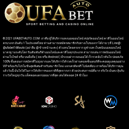
© 2021 UFABET-AUTO.COM เราคือ ผู้ให้บริการแทงบอลออนไลน์ สปอร์ตออนไลน์ คาสิโนออนไลน์
ครบวงจร อันดับ 1 ในประเทศไทย ท่านสามารถสมัครสมาชิกกับทางเว็บของเราได้ง่าย ๆ ที่ Line@ :
@ufabet168auto (อย่าลืม @ ข้างหน้านะคะ) ตัวแทนโดยตรงจาก ยูฟ่าเบท เว็บพนันบอลออนไลน์
มาตรฐานระดับโลก รับเดิมพันกีฬาออนไลน์และคาสิโนทุกประเภท สามารถเล่น การพนันออนไลน์
ผ่านเว็บไซต์ หรือ บนมือถือ ( ios หรือ Android ) มีระบบฝาก-ถอนออโต้ เร็วรวดฉับไวทันใจ ปลอดภัย
100% ขั้นตอนการสมัครที่ไม่ยุ่งยากและให้บริการได้รวดเร็วผ่านคอลเซ็นเตอร์ที่จะคอยดูแลคุณอย่าง
VIP พร้อมรับโปรโมชั่นสุดพิเศษสำหรับสมาชิกใหม่ แจกเครดิตฟรี โบนัสเพียบ เราพร้อมให้บริการคุณ
แล้ววันนี้ มั่นใจได้ในการให้บริการของเราดีที่สุดจากเรา ด้วยประสบการณ์ที่มาก จริงใจ มั่นคง ลุ้นรับ
รางวัลใหญ่ทุกวัน แจ็คพอตแตกบ่อยมากที่สุด เล่นได้ตลอด 24 ชั่วโมง