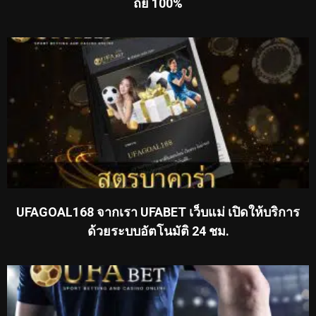
ถัย 100%
UFAGOAL168 จากเรา UFABET เว็บแม่ เปิดให้บริการ
ด้วยระบบอัตโนมัติ 24 ชม.