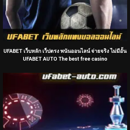
UFABET เว็บหลัก เว็ปตรง พนันออนไลน์ จ่ายจริง ไม่มีอั้น
UFABET AUTO The best free casino