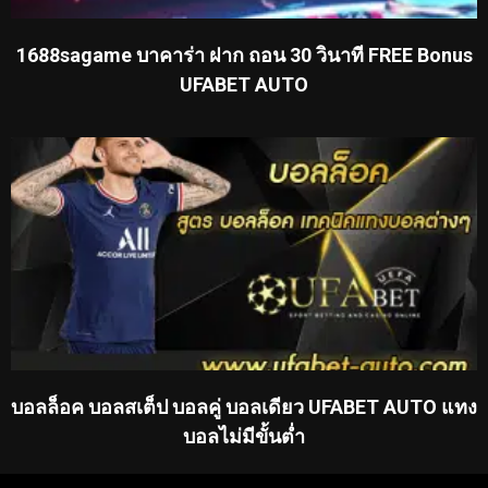
1688sagame บาคาร่า ฝาก ถอน 30 วินาที FREE Bonus
UFABET AUTO
บอลล็อค บอลสเต็ป บอลคู่ บอลเดียว UFABET AUTO แทง
บอลไม่มีขั้นต่ำ