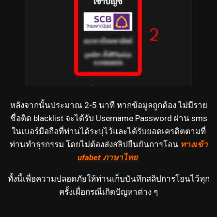
หลังจากนั้นประมาณ 2-5 นาที หากข้อมูลถูกต้อง ไม่มีราย
ชื่อติด blacklist จะได้รับ Username Password ผ่าน sms
ในเบอร์มือถือที่ท่านได้ระบุไว้และได้รับยอดเครดิตตามที่
ท่านทำธุรกรรม โดยไม่ต้องส่งสลิปยืนยันการโอน
ทางเข้า
ufabet ภาษาไทย
ทั้งนี้เพื่อความปลอดภัยให้ท่านเก็บบันทึกสลิปการโอนไว้ทุก
ครั้งเผื่อกรณีเกิดปัญหาต่าง ๆ