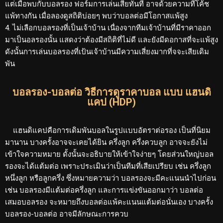
แต่เมื่อพบกับบอลรอง ฟอร์มการเล่นเสียทันที อาจด้วยความที่โค้ช
แพ้ทางกัน เมื่อลองดูสถิติบ่อยๆ พบว่าบอลต่อมีโอกาสแพ้สูง
4. ไม่เลือกบอลรองที่เป็นเจ้าบ้าน เนื่องจากทีมเจ้าบ้านที่มีราคาออก
มาเป็นอลรองนั้น แสดงว่าต้องมีสถิติที่ไม่ดี และยังมีดอกาสที่จะแพ้สูง
ดังนั้นการเล่นบอลรองที่เป้นเจ้าบ้านมีความเสี่ยงมากที่จจะเสียเดิม
พัน
บอลรอง-บอลต่อ วิธีการดูราคาบอล แบบ แฮนดิ
แคป (HDP)
แฮนดิแคปคือการเดิมพันบอลในรูปแบบอัตราต่อรอง เป็นที่นิยม
มานาน บางครั้งอาจจะเคยได้ยิน ครึ่งลูก ครึ่งควบลูก อาจจะยังไม่
เข้าใจความหมาย ดั้งนั้นจะอธิบายให้เข้าใจง่ายๆ โดยส่วนใหญ่บอล
รองจะได้แต้มต่อ เพราะประเมินว่าเป็นทีมที่เสียเปรียบ เช่น ครึ่งลูก
หนึ่งลูก หรือลูกครึ่ง ซึ่งหมายความว่า บอลรองจะมีคะแนนนำไปก่อน
เช่น บอลรองมีแต้มต่อครึ่งลูก และการแข่งขันออกมาว่า บอลต่อ
เสมอบอลรอง จะหมายถึงบอลต่อแพ้คะแนนแต้มต่อนั่นเอง บางครั้ง
บอลรอง-บอลต่อ อาจมีลักษณะการควบ