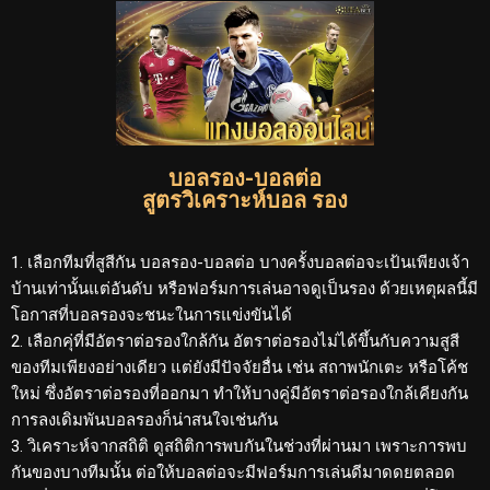
บอลรอง-บอลต่อ
สูตรวิเคราะห์บอล รอง
1. เลือกทีมที่สูสีกัน บอลรอง-บอลต่อ บางครั้งบอลต่อจะเป้นเพียงเจ้า
บ้านเท่านั้นแต่อันดับ หรือฟอร์มการเล่นอาจดูเป็นรอง ด้วยเหตุผลนี้มี
โอกาสที่บอลรองจะชนะในการแข่งขันได้
2. เลือกคุ่ที่มีอัตราต่อรองใกล้กัน อัตราต่อรองไม่ได้ขึ้นกับความสูสี
ของทีมเพียงอย่างเดียว แต่ยังมีปัจจัยอื่น เช่น สถาพนักเตะ หรือโค้ช
ใหม่ ซึ่งอัตราต่อรองที่ออกมา ทำให้บางคู่มีอัตราต่อรองใกล้เคียงกัน
การลงเดิมพันบอลรองก็น่าสนใจเช่นกัน
3. วิเคราะห์จากสถิติ ดูสถิติการพบกันในช่วงที่ผ่านมา เพราะการพบ
กันของบางทีมนั้น ต่อให้บอลต่อจะมีฟอร์มการเล่นดีมาดดยตลอด