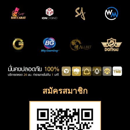
สมัครสมาชิก