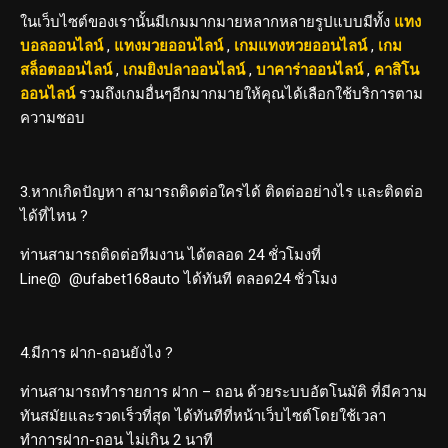
ในเว็บไซต์ของเรานั้นมีเกมมากมายหลากหลายรูปแบบมีทั้ง
แทง
บอลออนไลน์
,
แทงมวยออนไลน์
,
เกมแทงหวยออนไลน์
,
เกม
สล็อตออนไลน์
,
เกมยิงปลาออนไลน์
,
บาคาร่าออนไลน์
,
คาสิโน
ออนไลน์
รวมถึงเกมอื่นๆอีกมากมายให้คุณได้เลือกใช้บริการตาม
ความชอบ
3.หากเกิดปัญหา สามารถติดต่อใครได้ ติดต่ออย่างไร และติดต่อ
ได้ที่ไหน ?
ท่านสามารถติดต่อทีมงาน ได้ตลอด 24 ชั่วโมงที่
Line@ @ufabet168auto ได้ทันที ตลอด24 ชั่วโมง
4.มีการ ฝาก-ถอนยังไง ?
ท่านสามารถทำรายการ ฝาก – ถอน ด้วยระบบอัตโนมัติ ที่มีความ
ทันสมัยและรวดเร็วที่สุด ได้ทันทีที่หน้าเว็บไซต์โดยใช้เวลา
ทำการฝาก-ถอน ไม่เกิน 2 นาที