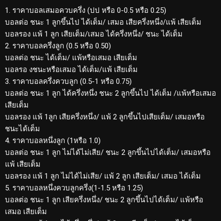
1. ราคาบอลเสมอควบครึ่ง (ปป หรือ 0-0.5 หรือ 0.25)
บอลต่อ ชนะ 1 ลูกขึ้นไป ได้เต็ม/ เสมอ เสียครึ่งหนึ่ง/แพ้ เสียเต็ม
บอลรอง แพ้ 1 ลูก เสียเต็ม/เสมอ ได้ครึ่งหนึ่ง/ ชนะ ได้เต็ม
2. ราคาบอลครึ่งลูก (0.5 หรือ 0.50)
บอลต่อ ชนะ ได้เต็ม/ แพ้หรือเสมอ เสียเต็ม
บอลรอ งชนะหรือเสมอ ได้เต็ม/แพ้ เสียเต็ม
3. ราคาบอลครึ่งควบลูก (0.5-1 หรือ 0.75)
บอลต่อ ชนะ 1 ลูก ได้ครึ่งหนึ่ง ชนะ 2 ลูกขึ้นไป ได้เต็ม /แพ้หรือเสมอ
เสียเต็ม
บอลรอง แพ้ 1ลูก เสียครึ่งหนึ่ง/ แพ้ 2 ลูกขึ้นไปเสียเต็ม/ เสมอหรือ
ชนะได้เต็ม
4. ราคาบอลหนึ่งลูก (1หรือ 1.0)
บอลต่อ ชนะ 1 ลูก ไม่ได้ไม่เสีย/ ชนะ 2 ลูกขึ้นไปได้เต็ม/ เสมอหรือ
แพ้ เสียเต็ม
บอลรอง แพ้ 1 ลูก ไม่ได้ไม่เสีย/ แพ้ 2 ลูก เสียเต็ม/ เสมอ ได้เต็ม
5. ราคาบอลหนึ่งควบลูกครึ่ง(1-1.5 หรือ 1.25)
บอลต่อ ชนะ 1 ลูก เสียครึ่งหนึ่ง/ ชนะ 2 ลูกขึ้นไปได้เต็ม/ แพ้หรือ
เสมอ เสียเต็ม