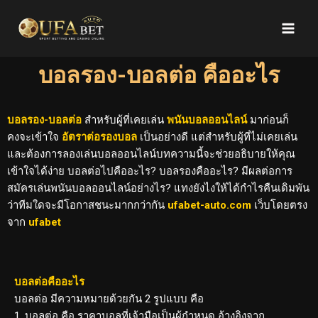
บอลรอง-บอลต่อ คืออะไร
บอลรอง-บอลต่อ
สำหรับผู้ที่เคยเล่น
พนันบอลออนไลน์
มาก่อนก็
คงจะเข้าใจ
อัตราต่อรองบอล
เป็นอย่างดี แต่สำหรับผู้ที่ไม่เคยเล่น
และต้องการลองเล่นบอลออนไลน์บทความนี้จะช่วยอธิบายให้คุณ
เข้าใจได้ง่าย บอลต่อไปคืออะไร? บอลรองคืออะไร? มีผลต่อการ
สมัครเล่นพนันบอลออนไลน์อย่างไร? แทงยังไงให้ได้กำไรคืนเดิมพัน
ว่าทีมใดจะมีโอกาสชนะมากกว่ากัน
ufabet-auto.com
เว็บโดยตรง
จาก
ufabet
บอลต่อคืออะไร
บอลต่อ มีความหมายด้วยกัน 2 รูปแบบ คือ
1. บอลต่อ คือ ราคาบอลที่เจ้ามือเป็นผู้กำหนด อ้างอิงจาก