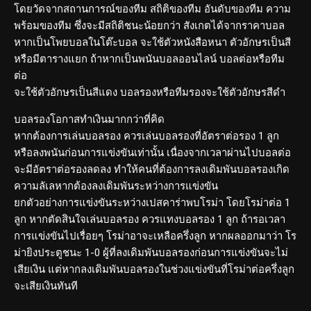
โดยวัดจากสถานการณ์ของทีม สถิติของทีม อันดับของทีม ความ
พร้อมของทีม ซึ่งจะมีสถิติชนะน้อยกว่า สังเกตได้จากราคาบอล
หากเป็นโพยบอลในโต๊ะบอล จะใช้ตัวหนังสือหนา ตัวอักษรเป็นสี
หรือมีตารางแยก ถ้าหากเป็นพนันบอลออนไลน์ บอลต่อหรือทีม
ต่อ
จะใช้ตัวอักษรเป็นสีแดง บอลรองหรือทีมรองจะใช้ตัวอักษรสีดำ
บอลรองโอกาสทำเงินมากกว่าที่คิด
หากต้องการเล่นบอลรอง ควรเล่นบอลรองที่อัตราต่อรอง 1 ลูก
หรือลงพนันก่อนการแข่งขันเท่านั้น เนื่องจากเวลาผ่านไปบอลต่อ
จะมีอัตราต่อรองลดลง ทำให้คนที่ต้องการลงเดิมพันบอลรองเกิด
ความลัเลหากต้องลงเดิมพันระหว่างการแข่งขัน
ยกตัวอย่างการแข่งขันระหว่างเปสคาร่าพบโรม่า โดยโรม่าต่อ 1
ลูก หากตัดสินใจเล่นบอลรอง ควรแทงบอลรอง 1 ลูก ถ้ารอเวลา
การแข่งขันไปเรื่อยๆ โรม่าอาจะเหลือครึ่งลูก หากผลออกมาว่า โร
ม่ายิงประตูชนะ 1-0 ผู้ที่ลงเดิมพันบอลรองก่อนการแข่งขันจะไม่
เสียเงิน แต่หากลงเดิมพันบอลรองในช่วงแข่งขันที่โรม่าต่อครึ่งลูก
จะเสียเงินทันที