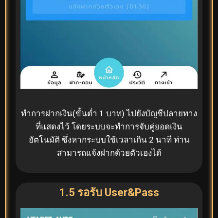
ทำการฝากเงิน(ขั้นต่ำ 1 บาท) ไปยังบัญชีปลายทาง
ที่แสดงไว้ โดยระบบจะทำการจับคู่ยอดเงิน
อัตโนมัติ ซึ่งหากระบบใช้เวลาเกิน 2 นาที ท่าน
สามารถแจ้งฝากด้วยตัวเองได้
1.5 รอรับ User&Pass