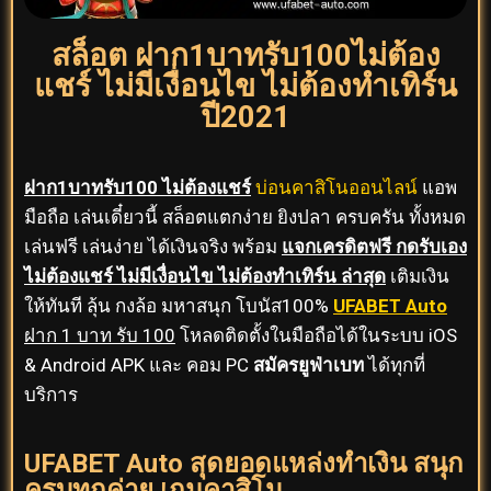
สล็อต ฝาก1บาทรับ100ไม่ต้อง
แชร์ ไม่มีเงื่อนไข ไม่ต้องทำเทิร์น
ปี2021
ฝาก1บาทรับ100 ไม่ต้องแชร์
บ่อนคาสิโนออนไลน์
แอพ
มือถือ เล่นเดี๋ยวนี้ สล็อตแตกง่าย ยิงปลา ครบครัน ทั้งหมด
เล่นฟรี เล่นง่าย ได้เงินจริง พร้อม
แจกเครดิตฟรี กดรับเอง
ไม่ต้องแชร์ ไม่มีเงื่อนไข ไม่ต้องทำเทิร์น ล่าสุด
เติมเงิน
ให้ทันที ลุ้น กงล้อ มหาสนุก โบนัส100%
UFABET Auto
ฝาก 1 บาท รับ 100
โหลดติดตั้งในมือถือได้ในระบบ iOS
& Android APK และ คอม PC
สมัครยูฟ่าเบท
ได้ทุกที่
บริการ
UFABET Auto สุดยอดแหล่งทำเงิน สนุก
ครบทุกค่าย เกมคาสิโน