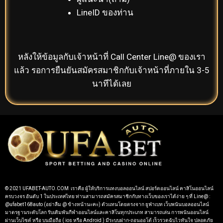
LineID ของท่าน
หลังให้ข้อมูลกับเจ้าหน้าที่ Call Center Line@ ของเรา
แล้ว รอการยืนยันสมัครสมาชิกกับเจ้าหน้าที่ภายใน 3-5
นาทีได้เลย
© 2021 UFABET-AUTO.COM เราคือ ผู้ให้บริการแทงบอลออนไลน์ สปอร์ตออนไลน์ คาสิโนออนไลน์
ครบวงจร อันดับ 1 ในประเทศไทย ท่านสามารถสมัครสมาชิกกับทางเว็บของเราได้ง่าย ๆ ที่ Line@ :
@ufabet168auto (อย่าลืม @ ข้างหน้านะคะ) ตัวแทนโดยตรงจาก ยูฟ่าเบท เว็บพนันบอลออนไลน์
มาตรฐานระดับโลก รับเดิมพันกีฬาออนไลน์และคาสิโนทุกประเภท สามารถเล่น การพนันออนไลน์
ผ่านเว็บไซต์ หรือ บนมือถือ ( ios หรือ Android ) มีระบบฝาก-ถอนออโต้ เร็วรวดฉับไวทันใจ ปลอดภัย