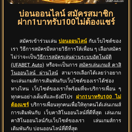
บ่อนออนไลน์ สมัครสมาชิก
ฝาก1บาทรับ100ไม่ต้องแชร์
สมัครเข้าร่วมเล่น
บ่อนออนไลน์
กับเว็บไซต์ของ
เรา วิธีการสมัครมีหลายวิธีการให้เพื่อน ๆ เลือกสมัคร
ไม่ว่าจะเป็น
วิธีการสมัครเล่นผ่านระบบอัตโนมัติ
(UFABET Auto)
หรือจะเป็นการ
สมัครเล่นเกมส์ คาสิ
โนออนไลน์ ผ่านไลน์
สามารถเลือกได้เลยว่าอยาก
จะเล่นเกมส์การเดิมพันกับเว็บไซต์ของเราได้ช่อง
ทางไหน เว็บไซต์ของเราก็พร้อมที่จะบริการเพื่อน ๆ
ทุกคนอย่างเต็มที่และยังมีโปร
ฝาก1บาทรับ100 ไม่
ต้องแชร์
บริการเพื่อนทุกคนเพื่อให้ทุกคนได้เล่นเกมส์
การเดิมพันกับ เว็บคาสิโนออนไลน์ที่ดีที่สุด เล่นเกม
คาสิโนออนไลน์กับเว็บไซต์ของเรา เล่นเกมส์การ
เดิมพันกับ บ่อนออนไลน์ที่ดีที่สุด