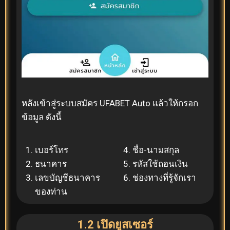
หลังเข้าสู่ระบบสมัคร UFABET Auto แล้วให้กรอก
ข้อมูล ดังนี้
เบอร์โทร
ชื่อ-นามสกุล
ธนาคาร
รหัสใช้ถอนเงิน
เลขบัญชีธนาคาร
ช่องทางที่รู้จักเรา
ของท่าน
1.2 เปิดยูสเซอร์