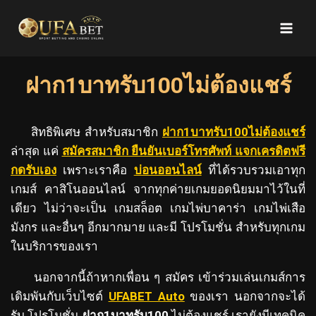
ฝาก1บาทรับ100ไม่ต้องแชร์
สิทธิพิเศษ สำหรับสมาชิก
ฝาก1บาทรับ100ไม่ต้องแชร์
ล่าสุด แค่
สมัครสมาชิก ยืนยันเบอร์โทรศัพท์
แจกเครดิตฟรี
กดรับเอง
เพราะเราคือ
บ่อนออนไลน์
ที่ได้รวบรวมเอาทุก
เกมส์ คาสิโนออนไลน์ จากทุกค่ายเกมยอดนิยมมาไว้ในที่
เดียว ไม่ว่าจะเป็น เกมสล็อต เกมไพ่บาคาร่า เกมไพ่เสือ
มังกร และอื่นๆ อีกมากมาย และมี โปรโมชั่น สำหรับทุกเกม
ในบริการของเรา
นอกจากนี้ถ้าหากเพื่อน ๆ สมัคร เข้าร่วมเล่นเกมส์การ
เดิมพันกับเว็บไซต์
UFABET Auto
ของเรา นอกจากจะได้
รับ โปรโมชั่น
ฝาก1บาทรับ100
ไม่ต้องแชร์ เรายังมีเทคนิค