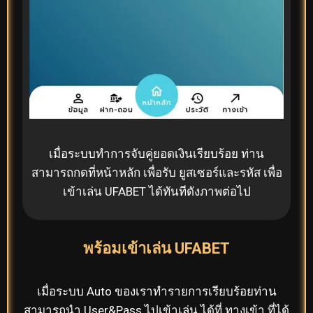
เมื่อระบบทำการจับคู่ยอดเงินเรียบร้อย ท่าน
สามารถกดที่หน้าหลัก เพื่อรับ ยูสเซอร์และรหัส เพื่อ
เข้าเล่น UFABET ได้ทันทีดังภาพต่อไป
พร้อมเข้าเล่น UFABET
เมื่อระบบ Auto ของเราทำรายการเรียบร้อยท่าน
สามารถนำ User&Pass ไปเข้าเล่น ได้ที่ ทางเข้า ที่ได้