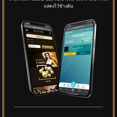
แสดงไว้ข้างต้น