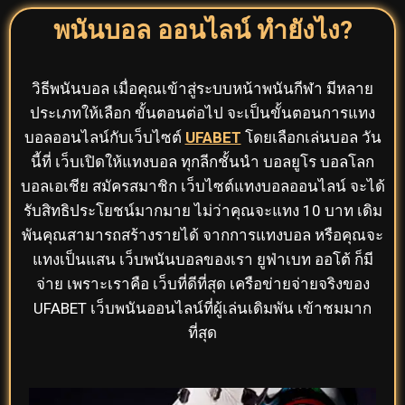
พนันบอล ออนไลน์ ทำยังไง?
วิธีพนันบอล เมื่อคุณเข้าสู่ระบบหน้าพนันกีฬา มีหลาย
ประเภทให้เลือก ขั้นตอนต่อไป จะเป็นขั้นตอนการแทง
บอลออนไลน์กับเว็บไซต์
UFABET
โดยเลือกเล่นบอล วัน
นี้ที่ เว็บเปิดให้แทงบอล ทุกลีกชั้นนำ บอลยูโร บอลโลก
บอลเอเชีย สมัครสมาชิก เว็บไซต์แทงบอลออนไลน์ จะได้
รับสิทธิประโยชน์มากมาย ไม่ว่าคุณจะแทง 10 บาท เดิม
พันคุณสามารถสร้างรายได้ จากการแทงบอล หรือคุณจะ
แทงเป็นแสน เว็บพนันบอลของเรา ยูฟ่าเบท ออโต้ ก็มี
จ่าย เพราะเราคือ เว็บที่ดีที่สุด เครือข่ายจ่ายจริงของ
UFABET เว็บพนันออนไลน์ที่ผู้เล่นเดิมพัน เข้าชมมาก
ที่สุด