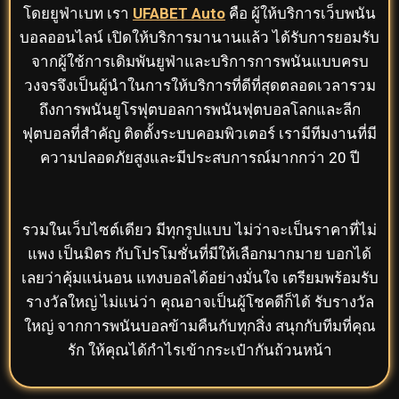
โดยยูฟ่าเบท เรา
UFABET Auto
คือ ผู้ให้บริการเว็บพนัน
บอลออนไลน์ เปิดให้บริการมานานแล้ว ได้รับการยอมรับ
จากผู้ใช้การเดิมพันยูฟ่าและบริการการพนันแบบครบ
วงจรจึงเป็นผู้นำในการให้บริการที่ดีที่สุดตลอดเวลารวม
ถึงการพนันยูโรฟุตบอลการพนันฟุตบอลโลกและลีก
ฟุตบอลที่สำคัญ ติดตั้งระบบคอมพิวเตอร์ เรามีทีมงานที่มี
ความปลอดภัยสูงและมีประสบการณ์มากกว่า 20 ปี
รวมในเว็บไซต์เดียว มีทุกรูปแบบ ไม่ว่าจะเป็นราคาที่ไม่
แพง เป็นมิตร กับโปรโมชั่นที่มีให้เลือกมากมาย บอกได้
เลยว่าคุ้มแน่นอน แทงบอลได้อย่างมั่นใจ เตรียมพร้อมรับ
รางวัลใหญ่ ไม่แน่ว่า คุณอาจเป็นผู้โชคดีก็ได้ รับรางวัล
ใหญ่ จากการพนันบอลข้ามคืนกับทุกสิ่ง สนุกกับทีมที่คุณ
รัก ให้คุณได้กำไรเข้ากระเป๋ากันถ้วนหน้า