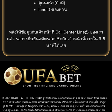
ผู้แนะนำ(ถ้ามี)
LineID ของท่าน
หลังให้ข้อมูลกับเจ้าหน้าที่ Call Center Line@ ของเรา
แล้ว รอการยืนยันสมัครสมาชิกกับเจ้าหน้าที่ภายใน 3-5
นาทีได้เลย
© 2021 UFABET-AUTO.COM เราคือ ผู้ให้บริการแทงบอลออนไลน์ สปอร์ตออนไลน์ คาสิโนออนไลน์
ครบวงจร อันดับ 1 ในประเทศไทย ท่านสามารถสมัครสมาชิกกับทางเว็บของเราได้ง่าย ๆ ที่ Line@ :
@ufabet168auto (อย่าลืม @ ข้างหน้านะคะ) ตัวแทนโดยตรงจาก ยูฟ่าเบท เว็บพนันบอลออนไลน์
มาตรฐานระดับโลก รับเดิมพันกีฬาออนไลน์และคาสิโนทุกประเภท สามารถเล่น การพนันออนไลน์