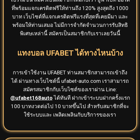
ที่พร้อมแจกเครดิตฟรีให้ท่านถึง 120% สูงสุดถึง 1000
บาท เว็บไซต์ที่แจกเครดิตฟรีแรงที่สุดที่เคยมีมา และ
พร้อมให้ท่านเสมอ ไม่มีการจำกัดจำนวนการรับสิทธิ
พิเศษเหล่านี้ สมัครเป็นสมาชิกกับเราเลยวันนี้
แทงบอล UFABET ได้ทางไหนบ้าง
การเข้าใช้งาน UFABET ท่านสมาชิกสามารถเข้าถึง
ได้ ผ่านทางเว็บไซต์นี้ ufabet-auto.com เราสามารถ
สมัครสมาชิกกับเว็บไซต์ของเราผ่าน Line:
@ufabet168auto
ได้ทันที ฝากเข้าระบบฝากครั้งแรก
100 บาทงวดต่อไป 10 บาทขึ้นไป สำหรับสมาชิกที่จะ
ใช้ระบบและ เพลิดเพลินกับบริการของเรา