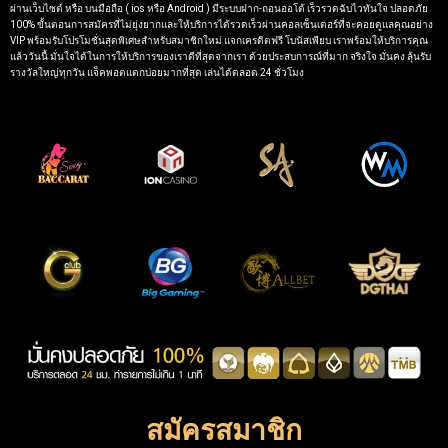
ผ่านเว็บไซต์ หรือ บนมือถือ ( ios หรือ Android ) มีระบบฝาก-ถอนออโต้ เร็วรวดฉับไวทันใจ ปลอดภัย
100% ขั้นตอนการสมัครที่ไม่ยุ่งยากและให้บริการได้รวดเร็วผ่านคอลเซ็นเตอร์ที่จะคอยดูแลคุณอย่าง
VIP พร้อมรับโปรโมชั่นสุดพิเศษสำหรับสมาชิกใหม่ แจกเครดิตฟรี โบนัสเพียบ เราพร้อมให้บริการคุณ
แล้ววันนี้ มั่นใจได้ในการให้บริการของเราดีที่สุดจากเรา ด้วยประสบการณ์ที่มาก จริงใจ มั่นคง ลุ้นรับ
รางวัลใหญ่ทุกวัน แจ็คพอตแตกบ่อยมากที่สุด เล่นได้ตลอด 24 ชั่วโมง
สมัครสมาชิก