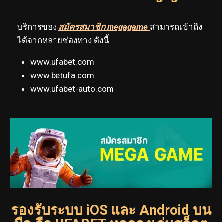
บริการของ
สมัครสมาชิก megagame
สามารถเข้าถึง
ได้จากหลายช่องทาง ดังนี้
www.ufabet.com
www.betufa.com
www.ufabet-auto.com
รองรับระบบ iOS และ Android บน