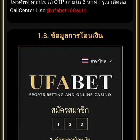
โทรศัพท์ หากไม่ได้ OTP ภายใน 3 นาที กรุณาติดต่อ
CallCenter Line:
@ufabet168auto
1.3. ข้อมูลการโอนเงิน