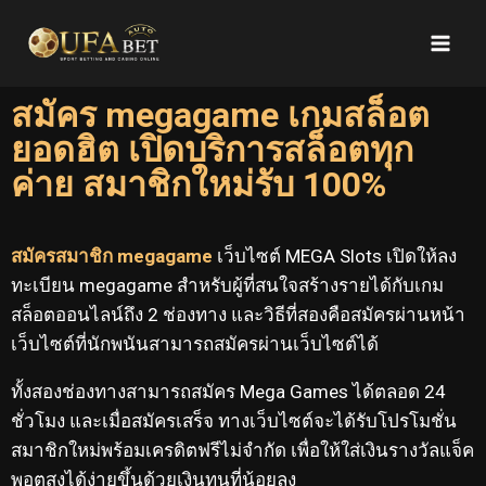
สมัคร megagame เกมสล็อต
ยอดฮิต เปิดบริการสล็อตทุก
ค่าย สมาชิกใหม่รับ 100%
สมัครสมาชิก megagame
เว็บไซต์ MEGA Slots เปิดให้ลง
ทะเบียน megagame สำหรับผู้ที่สนใจสร้างรายได้กับเกม
สล็อตออนไลน์ถึง 2 ช่องทาง และวิธีที่สองคือสมัครผ่านหน้า
เว็บไซต์ที่นักพนันสามารถสมัครผ่านเว็บไซต์ได้
ทั้งสองช่องทางสามารถสมัคร Mega Games ได้ตลอด 24
ชั่วโมง และเมื่อสมัครเสร็จ ทางเว็บไซต์จะได้รับโปรโมชั่น
สมาชิกใหม่พร้อมเครดิตฟรีไม่จำกัด เพื่อให้ใส่เงินรางวัลแจ็ค
พอตสูงได้ง่ายขึ้นด้วยเงินทุนที่น้อยลง