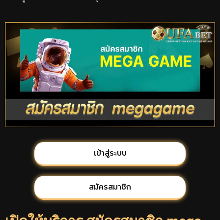
เข้าสู่ระบบ
สมัครสมาชิก