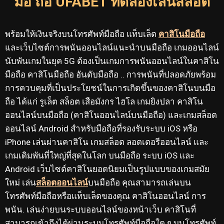
มือ ถือ UFABET ทดลองเล่นสล็อต
พร้อมให้เงินจริงบนโทรศัพท์มือถือ แท็บเล็ต
คาสิโนมือถือ
และเว็บไซต์การพนันออนไลน์แนะนำบนมือถือ เกมออนไลน์
นับพันเกมในยุค 5G ต้องเป็นเกมการพนันออนไลน์ในคาสิโน
มือถือ คาสิโนมือถือ อันดับมือถือ .. การพนันที่ปลอดภัยพร้อม
การควบคุมที่เป็นประโยชน์ในการเกิดขึ้นของคาสิโนบนมือ
ถือ ได้แก่ รูเล็ต สล็อต เสือมังกร ไฮโล เกมยิงปลา คาสิโน
ออนไลน์บนมือถือ (คาสิโนออนไลน์บนมือถือ) และเกมสล็อต
ออนไลน์ Android สำหรับมือถือที่รองรับระบบ iOS หรือ
iPhone เล่นผ่านคาสิโน เกมสล็อต ลอตเตอรีออนไลน์ และ
เกมเดิมพันที่ใหญ่ที่สุดในโลก บนมือถือ ระบบ iOS และ
Android เว็บไซต์คาสิโนยอดนิยมเป็นรูปแบบของเกมสมัย
ใหม่ เล่น
สล็อตออนไลน์
บนมือถือ คุณสามารถเล่นบน
โทรศัพท์มือถือหรือแท็บเล็ตของคุณ คาสิโนออนไลน์ การ
พนัน. เล่นง่ายบนระบบออนไลน์ของหน้าเว็บ คาสิโนที่
สามารถเข้าถึงได้ผ่านระบบโทรศัพท์มือถือใด ๆ บนโทรศัพท์