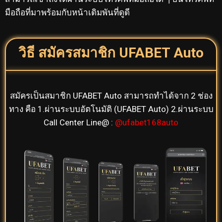
มือถือที่มาพร้อมกับหน้าเดิมพันที่ดูดี
วิธี สมัครสมาชิก UFABET Auto
สมัครเป็นสมาชิก UFABET Auto สามารถทำได้จาก 2 ช่อง
ทาง คือ 1.ผ่านระบบอัตโนมัติ (UFABET Auto) 2.ผ่านระบบ
Call Center Line@ :
@ufabet168auto