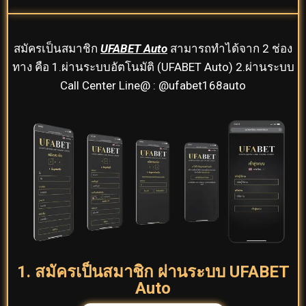
สมัครเป็นสมาชิก
UFABET Auto
สามารถทำได้จาก 2 ช่อง
ทาง คือ 1.ผ่านระบบอัตโนมัติ (UFABET Auto) 2.ผ่านระบบ
Call Center Line@ : @ufabet168auto
1. สมัครเป็นสมาชิก ผ่านระบบ UFABET
Auto