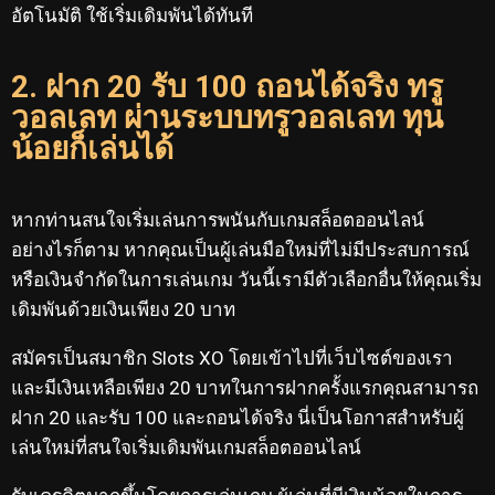
อัตโนมัติ ใช้เริ่มเดิมพันได้ทันที
2. ฝาก 20 รับ 100 ถอนได้จริง ทรู
วอลเลท ผ่านระบบทรูวอลเลท ทุน
น้อยก็เล่นได้
หากท่านสนใจเริ่มเล่นการพนันกับเกมสล็อตออนไลน์
อย่างไรก็ตาม หากคุณเป็นผู้เล่นมือใหม่ที่ไม่มีประสบการณ์
หรือเงินจำกัดในการเล่นเกม วันนี้เรามีตัวเลือกอื่นให้คุณเริ่ม
เดิมพันด้วยเงินเพียง 20 บาท
สมัครเป็นสมาชิก Slots XO โดยเข้าไปที่เว็บไซต์ของเรา
และมีเงินเหลือเพียง 20 บาทในการฝากครั้งแรกคุณสามารถ
ฝาก 20 และรับ 100 และถอนได้จริง นี่เป็นโอกาสสำหรับผู้
เล่นใหม่ที่สนใจเริ่มเดิมพันเกมสล็อตออนไลน์