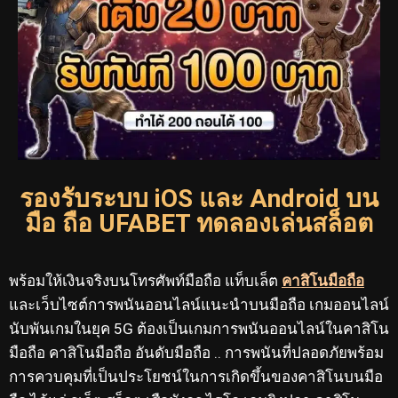
รองรับระบบ iOS และ Android บน
มือ ถือ UFABET ทดลองเล่นสล็อต
พร้อมให้เงินจริงบนโทรศัพท์มือถือ แท็บเล็ต
คาสิโนมือถือ
และเว็บไซต์การพนันออนไลน์แนะนำบนมือถือ เกมออนไลน์
นับพันเกมในยุค 5G ต้องเป็นเกมการพนันออนไลน์ในคาสิโน
มือถือ คาสิโนมือถือ อันดับมือถือ .. การพนันที่ปลอดภัยพร้อม
การควบคุมที่เป็นประโยชน์ในการเกิดขึ้นของคาสิโนบนมือ