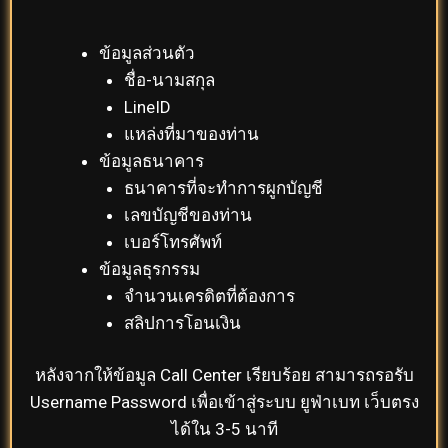
ข้อมูลส่วนตัว
ชื่อ-นามสกุล
LineID
แหล่งที่มาของท่าน
ข้อมูลธนาคาร
ธนาคารที่จะทำการผูกบัญชี
เลขบัญชีของท่าน
เบอร์โทรศัพท์
ข้อมูลธุรกรรม
จำนวนเครดิตที่ต้องการ
สลิปการโอนเงิน
หลังจากให้ข้อมูล Call Center เรียบร้อย สามารถรอรับ
Username Password เพื่อเข้าสู่ระบบ ยูฟ่าเบท เว็บตรง
ได้ใน 3-5 นาที