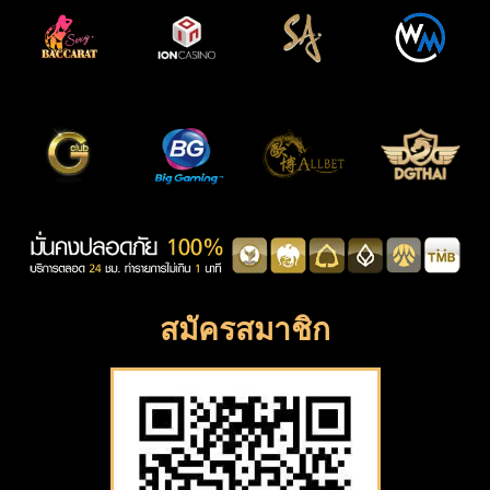
สมัครสมาชิก