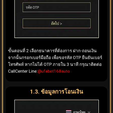
ขั้นตอนที่ 2 เลือกธนาคารที่ต้องการ ฝาก-ถอนเงิน
จากนั้นกรอกเบอร์มือถือ เพื่อขอรหัส OTP ยืนยันเบอร์
โทรศัพท์ หากไม่ได้ OTP ภายใน 3 นาที กรุณาติดต่อ
CallCenter Line:
@ufabet168auto
1.3. ข้อมูลการโอนเงิน