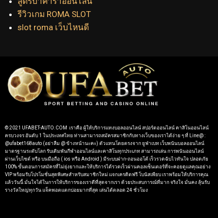
สูตรบาคาร่าออนไลน์
รีวิวเกม ROMA SLOT
slot roma เว็บไหนดี
© 2021 UFABET-AUTO.COM เราคือ ผู้ให้บริการแทงบอลออนไลน์ สปอร์ตออนไลน์ คาสิโนออนไลน์
ครบวงจร อันดับ 1 ในประเทศไทย ท่านสามารถสมัครสมาชิกกับทางเว็บของเราได้ง่าย ๆ ที่ Line@ :
@ufabet168auto (อย่าลืม @ ข้างหน้านะคะ) ตัวแทนโดยตรงจาก ยูฟ่าเบท เว็บพนันบอลออนไลน์
มาตรฐานระดับโลก รับเดิมพันกีฬาออนไลน์และคาสิโนทุกประเภท สามารถเล่น การพนันออนไลน์
ผ่านเว็บไซต์ หรือ บนมือถือ ( ios หรือ Android ) มีระบบฝาก-ถอนออโต้ เร็วรวดฉับไวทันใจ ปลอดภัย
100% ขั้นตอนการสมัครที่ไม่ยุ่งยากและให้บริการได้รวดเร็วผ่านคอลเซ็นเตอร์ที่จะคอยดูแลคุณอย่าง
VIP พร้อมรับโปรโมชั่นสุดพิเศษสำหรับสมาชิกใหม่ แจกเครดิตฟรี โบนัสเพียบ เราพร้อมให้บริการคุณ
แล้ววันนี้ มั่นใจได้ในการให้บริการของเราดีที่สุดจากเรา ด้วยประสบการณ์ที่มาก จริงใจ มั่นคง ลุ้นรับ
รางวัลใหญ่ทุกวัน แจ็คพอตแตกบ่อยมากที่สุด เล่นได้ตลอด 24 ชั่วโมง