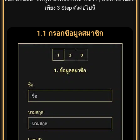
เพียง 3 Step ดังต่อไปนี้
1.1 กรอกข้อมูลสมาชิก