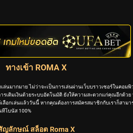
ทางเข้า ROMA X
ลือกเล่นมากมาย ไม่ว่าจะเป็นการเล่นผ่านเว็บบราวเซอร์ในคอมพิวเ
รเติมเงินด้วยระบบอัตโนมัติ ยังให้ความสะดวกแก่คุณอีกด้วย
เลือกเล่นแล้ววันนี้ หากคุณต้องการสมัครสมาชิกกับเราก็สามารถ
ทันทีโบนัส 100%
สัญลักษณ์ สล็อต Roma X