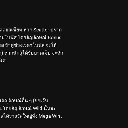
ป โคลอสเซียม หาก Scatter ปราก
เกมโบนัส โดยสัญลักษณ์ Bonus
ื่อเข้าสู่ช่วงเวลาโบนัส จะให้
ต) หากนักสู้ได้รับบาดเจ็บ จะหัก
นัส
นสัญลักษณ์อื่น ๆ (ยกเว้น
น โดยสัญลักษณ์ Wild นั้นจะ
สได้รางวัลใหญ่ทั้ง Mega Win ,