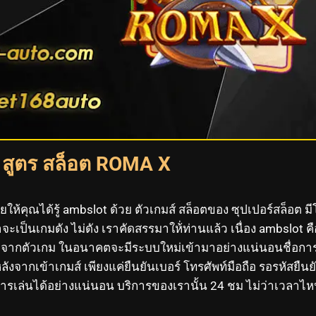
สูตร สล็อต ROMA X
ให้คุณได้รู้ ambslot ด้วย ตัวเกมส์ สล็อตของ ซุปเปอร์สล็อต มี
จะเป็นเกมดัง ไม่ดัง เราคัดสรรมาให้่ท่านแล้ว เนื่อง ambslot ค
รี จากตัวเกม ในอนาคตจะมีระบบใหม่เข้ามาอย่างแน่นอนชื่
ีหลังจากเข้าเกมส์ เพียงแค่ยืนยันเบอร์ โทรศัพท์มือถือ รอรหัสยืน
เล่นได้อย่างแน่นอน บริการของเรานั้น 24 ชม ไม่ว่าเวลาไหน