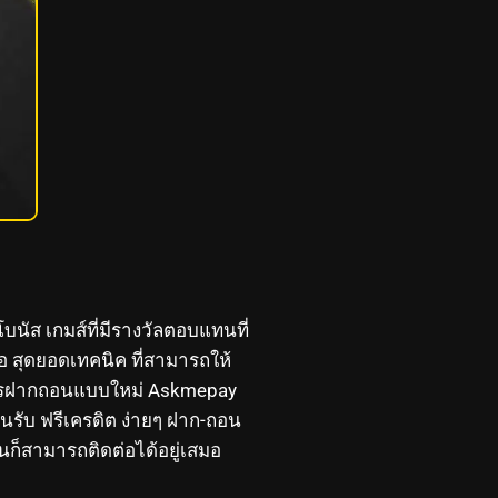
โบนัส เกมส์ที่มีรางวัลตอบแทนที่
ือ สุดยอดเทคนิค ที่สามารถให้
อการฝากถอนแบบใหม่ Askmepay
ยันรับ ฟรีเครดิต ง่ายๆ ฝาก-ถอน
ก็สามารถติดต่อได้อยู่เสมอ