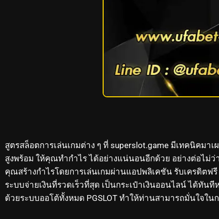
สูตรสล็อตการเล่นเกมต่าง ๆ ที่ superslot.game มีเทคนิคมาเผย
สูงพร้อม ให้คุณทำกำไร ได้อย่างแน่นอนอีกด้วย อย่างต่อไม่ว่า
คุณสร้างกำไรโดยการเล่นเกมผ่านแอปพลิเคชัน รับเครดิตฟ
ระบบจ่ายเงินที่รวดเร็วที่สุด เป็นกระเป๋าเงินออนไลน์ ได้ทันท
ด้วยระบบออโต้ทั้งหมด PGSLOT ทำให้ท่านสามารถมั่นใจในการ