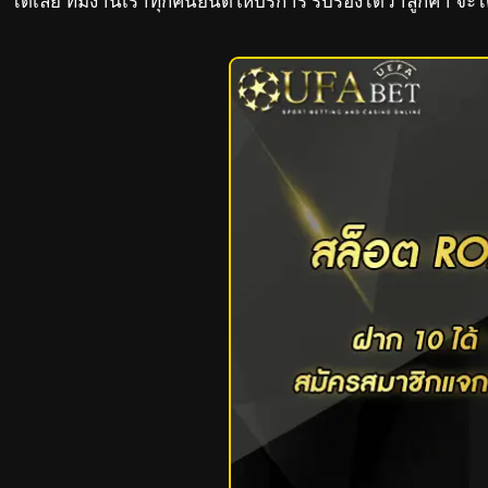
ได้เลย ทีมงานเราทุกคนยินดีให้บริการ รับรองได้ว่าลูกค้า จะ