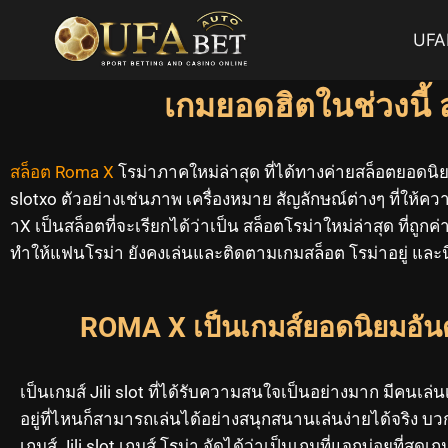
UFA
เกมยอดฮิตในช่วงนี้ 
สล็อต Roma X
โรม่าภาคใหม่ล่าสุด ที่ได้ทางค่ายสล็อตยอดนิยม
slotxo ตัวอย่างเช่นภาพ เครื่องหมาย สัญลักษณ์ต่างๆ ที่ให้ความ
าX เป็นสล็อตที่จะเรียกได้ว่าเป็น สล็อตโรม่าใหม่ล่าสุด ที่ถูกค่าย 
ทำให้แฟนโรม่า ยังคงเล่นและติดตามเกมสล็อต โรม่าอยู่ และนี
ROMA X เป็นเกมส์ยอดนิยมอันด
เป็นเกมส์ Jili slot ที่ได้รับความสนใจเป็นอย่างมาก มีคนเล่
อยู่ที่ไหนก็สามารถเล่นได้อย่างสนุกสนานเล่นง่ายได้จริง บว
เกมส์ Jili slot เกมส์ โรม่า จัดได้ว่าเป็นเกมที่แจกบ่อยที่สุดเ