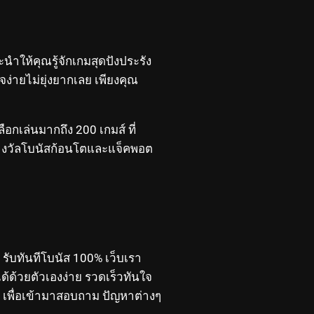
ะนำให้คุณรู้จักเกมสุดปังประรัง
จง่ายไม่ยุ่งยากเลย เพียงคุณ
กเล่นมากถึง 200 เกมส์ ที่
มีรางวัลโบนัสก้อนโตและแจ็คพอต
 รับทันทีโบนัส 100% เว็บเรา
ด้ด้วยตัวเองง่าย รวดเร็วทันใจ
์ เพื่อเข้ามาสอบถาม ปัญหาต่างๆ