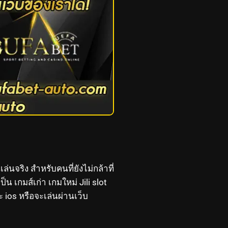
่นจริง สำหรับคนที่ยังไม่กล้าที่
น เกมส์เก่า เกมใหม่ Jili slot
ะ ios หรือจะเล่นผ่านเว็บ