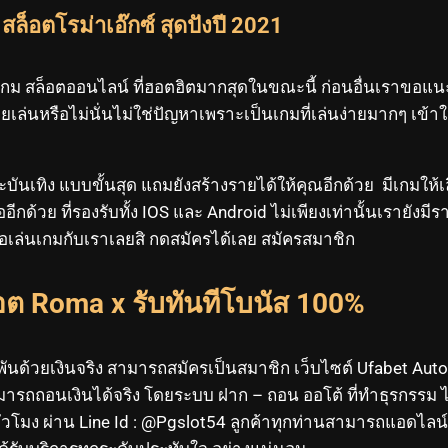
สล็อตโรม่าเอ๊กซ์ สุดปังปี 2021
อนกับเกม สล็อตออนไลน์ ที่ฮอตฮิตมากสุดในขณะนี้ ก่อนอื่นเราขอแน
คยเล่นหรือไม่นั่นไม่ใช่ปัญหาเพราะเป็นเกมที่เล่นง่ายมากๆ เข้าใ
ทิง แบบขั้นสุด แถมยังสร้างรายได้ให้คุณอีกด้วย มีเกมให้เลือ
ีกด้วย ที่รองรับทั้ง IOS และ Android ไม่เพียงเท่านั้นเรายัง
พื่อเล่นเกมกับเราเลยสิ กดสมัครได้เลย สมัครสมาชิก
อต Roma x รับทันทีโบนัส 100%
มพันด้วยเงินจริง สามารถสมัครเป็นสมาชิก เว็บไซต์ Ufabet Auto
ามารถถอนเงินได้จริง โดยระบบ ฝาก – ถอน ออโต้ ที่ทำธุรกรรม ไ
่วโมง ผ่าน Line Id : @Pgslot54 ลูกค้าทุกท่านสามารถแอดไลน