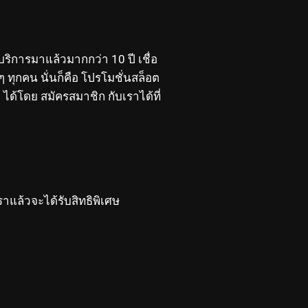
ริการมาแล้วมากกว่า 10 ปี เชื่อ
 ๆ ทุกคน นั่นก็คือ โปรโมชั่นสล็อต
ก ได้โดย สมัครสมาชิก กับเราได้ที่
าแล้วจะได้รับสิทธิพิเศษ