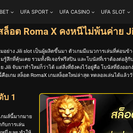
BET
UFA SPORT
UFA CASINO
UFA SLOT
สล็อต Roma X คงหนีไม่พ้นค่าย Jil
อย่าง Jili slot เป็นผู้ผลิตขึ้นมา ตัวเกมมีแนวการเล่นที่ค่อนข
รู้สึกที่คุ้นเคย รวมทั้งฟีเจอร์ฟรีสปิน และโบนัสที่เราต้องต่อสู้
Jili จับมาทำใหม่ก็ว่าได้ แต่สิ่งที่ยังคงไว้อยู่คือ โบนัสที่ยังออกง
่คือเกม สล็อต RomaX เกมสล็อตใหม่ล่าสุด ทดลอลเล่นได้แล้ววัน
ับ 1
นเกมส์นี้มากมาย
กกับการเล่น
กมหนึ่งเลย ทำให้