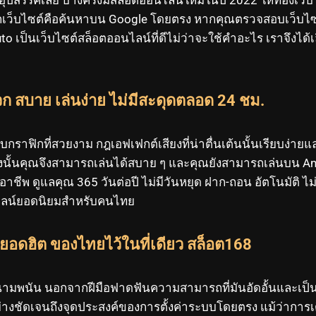
สรรคเลย บางครั้งมีสล็อตออนไลน์ใหม่ในปี 2022 ให้ท่องเว็บ ดั
ลือกเว็บไซต์คือค้นหาบน Google โดยตรง หากคุณตรวจสอบเว็บไซต์
o เป็นเว็บไซต์สล็อตออนไลน์ที่ดีไม่ว่าจะใช้คำอะไร เราจึงได้
ก สบาย เล่นง่าย ไม่มีสะดุดตลอด 24 ชม.
กราฟิกที่สวยงาม กฎเอฟเฟกต์เสียงที่น่าตื่นเต้นนั้นเรียบง่าย
ังนั้นคุณจึงสามารถเล่นได้สบาย ๆ และคุณยังสามารถเล่นบน And
ชีพ ดูแลคุณ 365 วันต่อปี ไม่มีวันหยุด ฝาก-ถอน อัตโนมัติ ไม่มี
ไลน์ยอดนิยมสำหรับคนไทย
ยอดฮิต ของไทยไว้ในที่เดียว สล็อต168
สนามพนัน นอกจากฝีมือฟาดฟันความสามารถที่มันอัดอั้นและเป็
อย่างชัดเจนถึงจุดประสงค์ของการตั้งค่าระบบโดยตรง แม้ว่าการเด