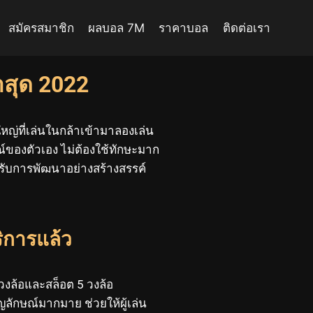
สมัครสมาชิก
ผลบอล 7M
ราคาบอล
ติดต่อเรา
าสุด 2022
หญ่ที่เล่นในกล้าเข้ามาลองเล่น
รณ์ของตัวเอง ไม่ต้องใช้ทักษะมาก
้รับการพัฒนาอย่างสร้างสรรค์
ริการแล้ว
วงล้อและสล็อต 5 วงล้อ
สัญลักษณ์มากมาย ช่วยให้ผู้เล่น