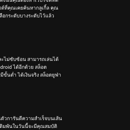
งนั้นคุณต้องหาเว็บไซต์ที่ดี
ที่คุณเคยค้นหากลูเกิ้ล คุณ
เลือกระดับบางระดับไว้แล้ว
และไม่ซับซ้อน สามารถเล่นได้
roid ได้อีกด้วย สล็อต
ขั้นต่ำ ได้เงินจริง สล็อตยูฟ่า
นตัวการันตีความสำเร็จบนเส้น
ิมพันในวันนี้จะมีคุณสมบัติ