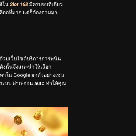
าสิโน
Slot 168
มีครบจบที่เดียว
ลือกที่มาก แต่ก็ต้องตามมา
ะ
อ ด้วยเว็บไซต์บริการการพนัน
ังนั้นจึงแนะนำให้เลือก
้นหาใน Google ยกตัวอย่างเช่น
ี มีระบบ ฝาก-ถอน auto ทำให้คุณ