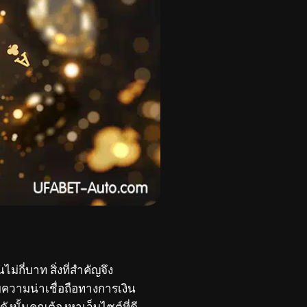
่กี่บาท สิ่งที่สำคัญจึง
บความน่าเชื่อถือทางการเงิน