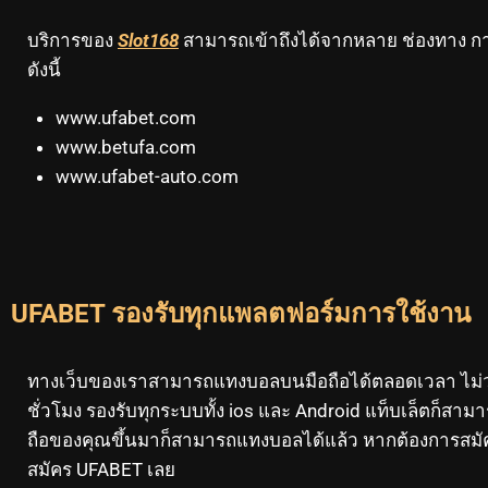
บริการของ
Slot168
สามารถเข้าถึงได้จากหลาย ช่องทาง กา
ดังนี้
www.ufabet.com
www.betufa.com
www.ufabet-auto.com
UFABET รองรับทุกแพลตฟอร์มการใช้งาน
ทางเว็บของเราสามารถแทงบอลบนมือถือได้ตลอดเวลา ไม่ว่า
ชั่วโมง รองรับทุกระบบทั้ง ios และ Android แท็บเล็ตก็สาม
ถือของคุณขึ้นมาก็สามารถแทงบอลได้แล้ว หากต้องการสมัคร
สมัคร UFABET เลย