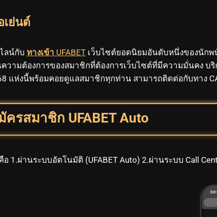
อเย่นต์
ไลน์กับ
ทางเข้า
UFABET
เว็บไซต์ยอดนิยมอันดับหนึ่งของนักพนั
วามต้องการของสมาชิกที่ต้องการเว็บไซต์ที่มีความมั่นคง บริ
68 แห่งนี้พร้อมคอยดูแลสมาชิกทุกท่าน สามารถติดต่อกับทาง
 สมัครสมาชิก UFABET Auto
อ 1.ผ่านระบบอัตโนมัติ (UFABET Auto) 2.ผ่านระบบ Call Cen