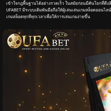
เข้าใจกฎพื้นฐานได้อย่างรวดเร็ว ในสมัยก่อนมีคันโยกที่ดึงล
UFABET มีระบบเดิมพันมือถือให้ผู้เล่นเล่นเกมสล็อตออนไล
เกมสล็อตทุกที่ทุกเวลาเพื่อให้การเล่นเกมง่ายขึ้น