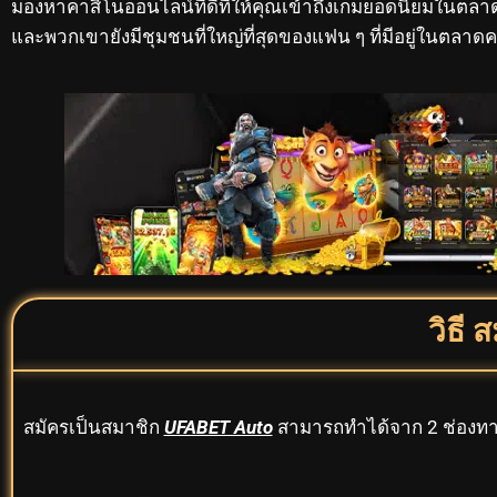
มองหาคาสิโนออนไลน์ที่ดีที่ให้คุณเข้าถึงเกมยอดนิยมในตล
และพวกเขายังมีชุมชนที่ใหญ่ที่สุดของแฟน ๆ ที่มีอยู่ในตลาด
วิธี
สมัครเป็นสมาชิก
UFABET Auto
สามารถทำได้จาก 2 ช่องทาง 