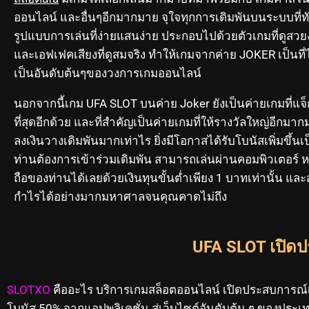
ออนไลน์ และอื่นๆอีกมากมาย จุใจทุกการเดิมพันบนระบบที่ทัน
รูปแบบการเล่นที่ง่ายแสนง่าย ประกอบไปด้วยตัวเกมที่ดูสวยง
และเอฟเฟคเสียงที่ดูสมจริง ทำให้เกมจากค่าย JOKER เป็นที
เป็นอันดับต้นๆของวงการเกมออนไลน์
นอกจากนี้เกม UFA SLOT บนค่าย Joker ยังเป็นค่ายเกมที่แ
ที่สุดอีกด้วย และที่สำคัญเป็นค่ายเกมที่ให้รางวัลใหญ่อีกมากม
ลงเงินวางเดิมพันมากเท่าไร ยิ่งมีโอกาสได้รับโบนัสเพิ่มขึ้น
ท่านต้องการเข้าร่วมเดิมพัน สามารถเล่นผ่านคอมพิวเตอร์ ห
ถือของท่านได้เลยด้วยเงินทุนขั้นต่ำเพียง 1 บาทเท่านั้น แ
กำไรได้อย่างมากมหาศาลจนคุณคาดไม่ถึง
UFA SLOT เปิดป
SLOTXO
คืออะไร บริการเกมสล็อตออนไลน์ เปิดประสบการณ์เดิ
โบนัส 50% จากแอปพลิเคชั่น สู่เว็บไซต์อันดับต้น ๆ ของประเท