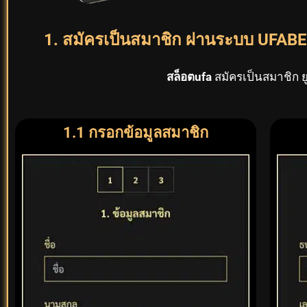
1. สมัครเป็นสมาชิก ผ่านระบบ UFAB
สล็อตufa
สมัครเป็นสมาชิก ยู
1.1 กรอกข้อมูลสมาชิก