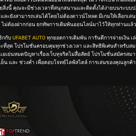
ิ่งนี้ คุณจะมีช่วงเวลาที่สนุกสนานและติดตั้งได้ง่ายบนระบบปฏ
ะยังสามารถเล่นได้โดยไม่ต้องดาวน์โหลด มีเกมให้เลือกเล่นม
ไม่ต้องฝากก่อน ยกทัพการเดิมพันออนไลน์มาไว้ให้ทุกท่านแล้
ชิกกับ
UFABET AUTO
ทุกยอดการเดิมพัน การันตีการจ่ายเงิน เล่น
ี่สุด โปรโมชั่นครอบคุมทุกช่วงเวลา และสิทธิพิเศษสำหรับสม
เย่นหมดปัญหาเรื่องเว็บทุจริตไม่สื่อสัตย์ โปรโมชั่นสมัครสมาช
เย็น และ ช่วงค่ำ เพื่อตอบโจทย์ไลฟ์สไตล์ การเล่นของคุณลูกค้