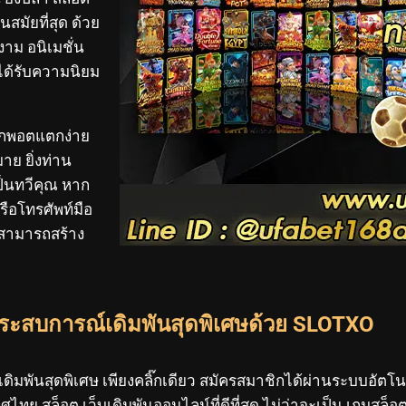
สมัยที่สุด ด้วย
าม อนิเมชั่น
่ได้รับความนิยม
จ็กพอตแตกง่าย
าย ยิ่งท่าน
เป็นทวีคุณ หาก
รือโทรศัพท์มือ
ละสามารถสร้าง
ระสบการณ์เดิมพันสุดพิเศษด้วย SLOTXO
มพันสุดพิเศษ เพียงคลิ๊กเดียว สมัครสมาชิกได้ผ่านระบบอัตโนม
ศไทย สล็อต เว็บเดิมพันออนไลน์ที่ดีที่สุด ไม่ว่าจะเป็น เกมสล