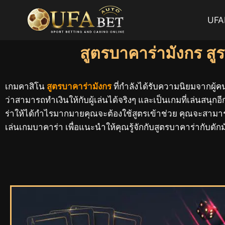
UFA
สูตรบาคาร่ามังกร สูร
เกมคาสิโน
สูตรบาคาร่ามังกร
ที่กำลังได้รับความนิยมจากผู้ค
ว่าสามารถทำเงินให้กับผู้เล่นได้จริงๆ และเป็นเกมที่เล่นส
ร่าให้ได้กำไรมากมายคุณจะต้องใช้สูตรเข้าช่วย คุณจะสามาร
เล่นเกมบาคาร่า เพื่อแนะนำให้คุณรู้จักกับสูตรบาคาร่ากับดั