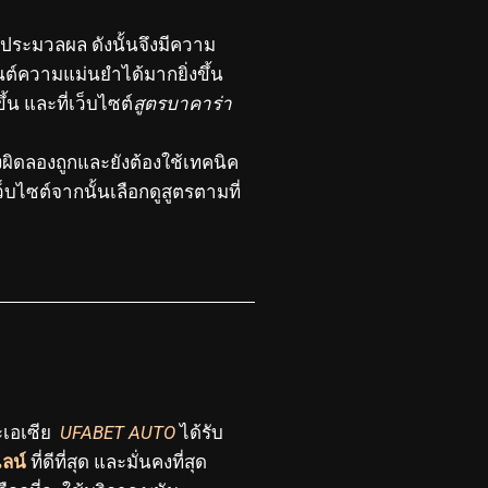
ระมวลผล ดังนั้นจึงมีความ
ต์ความแม่นยำได้มากยิ่งขึ้น
้น และที่เว็บไซต์
สูตรบาคาร่า
ิดลองถูกและยังต้องใช้เทคนิค
บไซต์จากนั้นเลือกดูสูตรตามที่
ะเอเซีย
UFABET AUTO
ได้รับ
ลน์
ที่ดีที่สุด และมั่นคงที่สุด