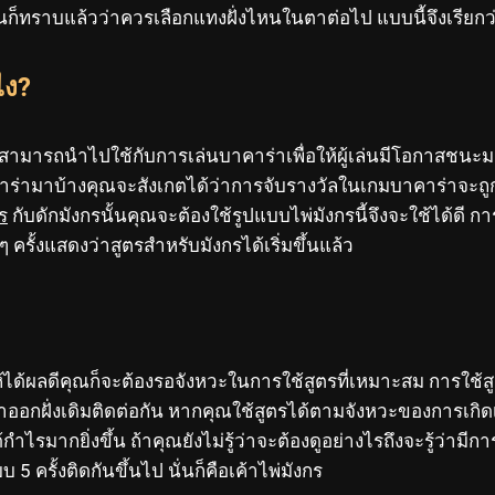
พนันก็ทราบแล้วว่าควรเลือกแทงฝั่งไหนในตาต่อไป แบบนี้จึงเรียกว
ไง?
้เล่นสามารถนำไปใช้กับการเล่นบาคาร่าเพื่อให้ผู้เล่นมีโอกาสชนะมา
คาร่ามาบ้างคุณจะสังเกตได้ว่าการจับรางวัลในเกมบาคาร่าจะถู
ร
กับดักมังกรนั้นคุณจะต้องใช้รูปแบบไพ่มังกรนี้จึงจะใช้ได้ดี ก
ๆ ครั้งแสดงว่าสูตรสำหรับมังกรได้เริ่มขึ้นแล้ว
้ได้ผลดีคุณก็จะต้องรอจังหวะในการใช้สูตรที่เหมาะสม การใช้สูตร
ออกฝั่งเดิมติดต่อกัน หากคุณใช้สูตรได้ตามจังหวะของการเกิดเ
มากยิ่งขึ้น ถ้าคุณยังไม่รู้ว่าจะต้องดูอย่างไรถึงจะรู้ว่ามีก
5 ครั้งติดกันขึ้นไป นั่นก็คือเค้าไพ่มังกร