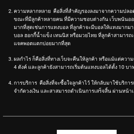
ความหลากหลาย คือสิ่งที่สำคัญรองลงมาจากความปลอดภัย
ขณะที่มีลูกค้าหลายคน ที่มีความชอบต่างกัน เว็บพนันออนไ
มากที่สุดเช่นการแทงบอล ที่ลูกค้าจะมีบอลให้แทงมากมาย
บอล ฮอกกี้น้ำแข็ง เทนนิส หรือมวยไทย ที่ลูกค้าสามารถ
แจคพอตแตกบ่อยมากที่สุด
ผลกำไร ก็คือสิ่งที่ทางเว็บจะคืนให้ลูกค้า หรือแม้แต่ความ
4 ตังค์ และลูกค้ายังสามารถเริ่มต้นแทงบอลได้ตั้ง 10 บ
การบริการ คือสิ่งที่จะซื้อใจลูกค้าไว้ ให้กลับมาใช้บริ
จำกัดวงเงิน และสาสมารถดำเนินการเสร็จสิ้น ผ่านหน้าเ