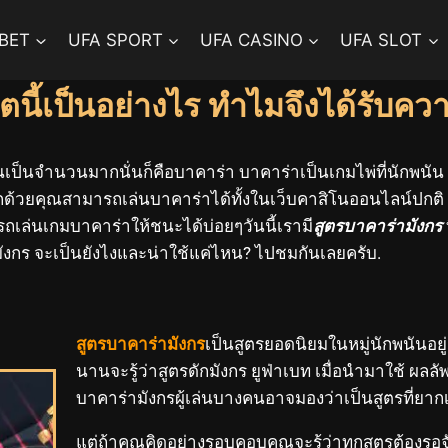
BET
UFA SPORT
UFA CASINO
UFA SLOT
ตนี้เป็นอย่างไร ทำไมจึงได้รับคว
นเป็นจำนวนมากนั่นก็คือบาคาร่า บาคาร่าเป็นเกมไพ่ที่นักพนัน ย
นุกอีกด้วยคุณสามารถเล่นบาคาร่าได้ทั้งในเว็บคาสิโนออนไลน์ป
ถเล่นเกมบาคาร่าให้ชนะได้บ่อยๆวันนี้เรามี
สูตรบาคาร่ามังกร
กมังกร จะเป็นยังไงและน่าใช้แค่ไหน? ไปชมกันเลยครับ.
สูตรบาคาร่ามังกร
เป็นสูตรยอดนิยมในหมู่นักพนันอยู
นานจะรู้ว่าสูตรดักมังกร ยูฟ่าเบท เมื่อนำมาใช้ ผลล
บาคาร่ามังกรผู้เล่นบางคนอาจมองว่าเป็นสูตรที่ยา
แต่ถ้าคุณคิดอย่างรอบคอบคุณจะรู้ว่าทุกสูตรต้องรอ