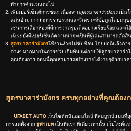
ทำการคำนวณต่อไป
เพิ่มเปอร์เซ็นต์การชนะ เนื่องจาก
สูตรบาคาร่ามังกร
เป็นโ
แม่นยำมากกว่าการรวบรวมและวิเคราะห์ข้อมูลโดยมนุษย์ แต
เช่นการเลือกห้องที่มีการวาดรูปเด็คอย่างเรียบร้อย และมี
มังกร
ยังมีเปอร์เซ็นต์ความน่าจะเป็นที่ผู้เล่นสามารถตัดส
สูตรบาคาร่ามังกร
ใช้งานง่ายไม่ซับซ้อน โดยปกติแล้วกา
ต่างๆ มากมายในการช่วยเดิมพัน แต่การใช้สูตรบาคาร่าในปั
คุณต้องการ ตอนนี้คุณสามารถสร้างรายได้ง่ายๆด้วยบาคาร
สูตรบาคาร่ามังกร ครบทุกอย่างที่คุณต้อง
UFABET AUTO
เว็บไซต์พนันออนไลน์ ที่สมบูรณ์แบบที
การแต่ตั้งจาก
ยูฟ่าเบท
เป็นที่แรก ที่เดียวเท่านั้น เว็บไซต์