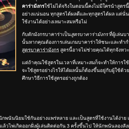
คาร่ามังกร
ใช้ไม่ได้จริงในตอนนี้คงไม่มีใครนำสูตรน
อย่างแน่นอน ทุกสูตรได้ผลดีและทุกสูตรได้ผล แต่นั่นก็
ใช้งานได้อย่างเหมาะสมหรือไม่
กับดักมังกรบาคาร่าเป็น
สูตรบาคาร่ามังกร
ที่ผู้เล่น
นั้นหากคุณต้องการเล่นเกมบาคาร่าให้ชนะและทำก
สูตรบาคาร่ามังกร
สูตรนี้อาจไม่ช่วยคุณได้ทุกจังห
แต่ถ้าคุณใช้สูตรในเวลาที่เหมาะสมก็จะทำให้การใช้
จะใช้สูตรอย่างไรให้ได้ผลนั้นก็ต้องขึ้นอยู่กับผู้ใช้ด้วย
ศึกษาวิธีการใช้สูตรอย่างถูกต้อง
ที่นักพนันนิยมใช้กันอย่างแพร่หลาย และเป็นสูตรที่ใช้งานได้ง่า
ล้วไพ่เกิดออกฝั่งผู้เล่นติดต่อกัน 3 ครั้งขึ้นไป ให้นักพนันลองสั