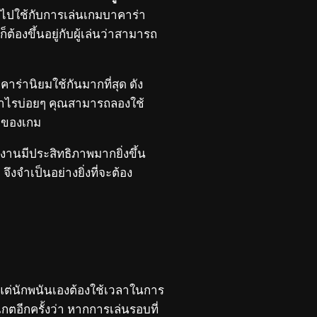
ี้ไปใช้กับการเล่นเกมบาคาร่า
ต้องขึ้นอยู่กับผู้เล่นว่าสามารถ
บาคาร่านิยมใช้กันมากที่สุด ดัง
ำไรบ่อยๆ คุณสามารถลองใช้
วะของเกม
งานมีประสิทธิภาพมากยิ่งขึ้น
 จึงจำเป็นอย่างยิ่งที่จะต้อง
ย แต่นักพนันเองต้องใช้เวลาในการ
งเกตอีกครั้งว่า หากการเล่นรอบที่