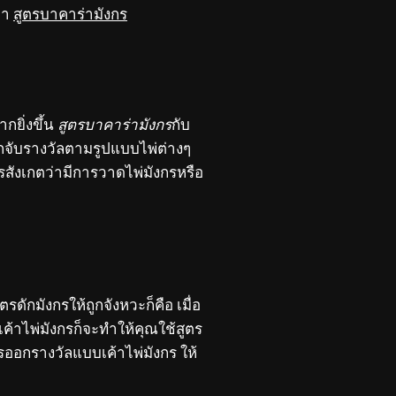
่า
สูตรบาคาร่ามังกร
กยิ่งขึ้น
สูตรบาคาร่ามังกร
กับ
กจับรางวัลตามรูปแบบไพ่ต่างๆ
ารสังเกตว่ามีการวาดไพ่มังกรหรือ
ดักมังกรให้ถูกจังหวะก็คือ เมื่อ
ค้าไพ่มังกรก็จะทำให้คุณใช้สูตร
ารออกรางวัลแบบเค้าไพ่มังกร ให้