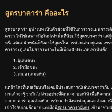
สูตรบาคาร่า คืออะไร
สูตรบาคาร่า ยูฟ่าเบท เป็นตัวช่วยที่ใช้ในการวางแผนการเ
คาร่า ไม่ใช่เฉพาะมือใหม่เท่านั้นที่นิยมใช้สูตรบาคาร่า แต่ผู้
หรือแม้แต่นักพนันก็ยังคงใช้สูตรในการช่วยเล่นอยู่เสมอเพร
คาร่าจะดูเล่นไม่ยาก เพราะไพ่มีเพียง 3 ประเภทเท่านั้นคือ
ผู้เล่นชนะ
เจ้ามือชนะ
เสมอ (เสมอกัน)
แต่ถ้าใครที่เคยเรียนหรือเคยมีประสบการณ์เล่นบาคาร่ากับ 
มาแล้วจะรู้ ว่ามันไม่ง่ายอย่างที่คิดนะจะบอกให้ เพื่อที่จะ
จากบาคาร่าคุณต้องทำการบ้าน กำลังหาข้อมูลและต้องมาน
เข้าใจกับเกมอีกมาก แต่เมื่อมี
สูตรบาคาร่ามังกร
เข้ามาช่วยผ