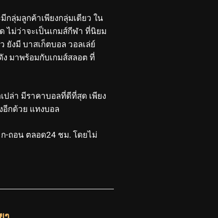
่มลูกค้าเพียงกลุ่มเดียว ใน
 ไม่ว่าจะเป็นเกมส์กีฬา ที่นิยม
 ยังมี บาสเก็ตบอล วอลเล่ย์
ง มาพร้อมกับเกมส์สลอต ที่
ล่า มีราคาบอลที่ดีที่สุด เพียง
ทงอีกด้วย แทงบอล
ร ฝาก-ถอน ตลอด24 ชม. โดยไม่
ายๆ