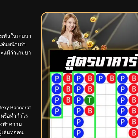
ดิมพันในเกมบา
เล่นหน้าเก่า
าะแม้ว่าเกมบา
Sexy Baccarat
ชนะหรือทำกำไร
ั่งทำความ
ู้เล่นทุกคน