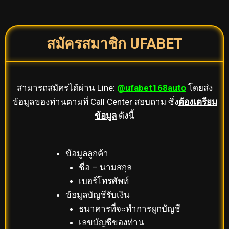
สมัครสมาชิก UFABET
สามารถสมัครได้ผ่าน Line:
@ufabet168auto
โดยส่ง
ข้อมูลของท่านตามที่ Call Center สอบถาม ซึ่ง
ต้องเตรียม
ข้อมูล
ดังนี้
ข้อมูลลูกค้า
ชื่อ – นามสกุล
เบอร์โทรศัพท์
ข้อมูลบัญชีรับเงิน
ธนาคารที่จะทำการผูกบัญชี
เลขบัญชีของท่าน