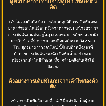
สูตรบาคาร่า จากการดูเค้าไพ่สองตัว
ตัด
เค้าไพ่สองตัวตัด คือ การสังเกตดูสถิติการเดิมพันเกม
บาคาร่าออนไลน์ย้อนหลังจากตารางบนหน้าจอว่า ผล
การเดิมพันเกมนั้นอยู่ในรูปแบบของการดักทางของฝั่ง
ตรงกันข้ามที่มีการชนะเกมติดต่อกันมากถึง 2 รอบ
โดย
สูตรบาคาร่าออนไลน์
นี้ก็เป็นอีกหนึ่งสูตรที่
ท้าทายการเดิมพันของนักเดิมพันเป็นอย่างมาก
เนื่องจากเค้าไพ่มีลักษณะที่จะคล้ายคลึงกับเค้าไพ่
ปิงปอง
ตัวอย่างการเดิมพันเกมจากเค้าไพ่สองตัว
ตัด
เช่น การเดิมพันในรอบที่ 1 4 7 ฝั่งเจ้ามือเป็นผู้ชนะ