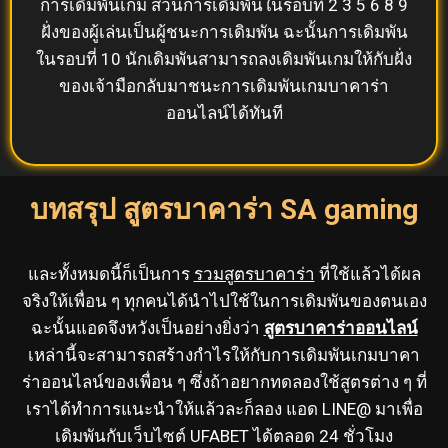
การเดิมพันเกม ส่วนการเดิมพันในรอบที่ 2 3 5 6 8 9
ฝั่งของผู้เล่นเป็นผู้ชนะการเดิมพัน ฉะนั้นการเดิมพัน
ในรอบที่ 10 นักเดิมพันสามารถลงเดิมพันเกมให้กับฝั่ง
ของเจ้ามือกลับมาชนะการเดิมพันเกมบาคาร่า
ออนไลน์ได้ทันที
บทสรุป สูตรบาคาร่า SA gaming
และทั้งหมดนี้ก็เป็นการ
รวมสูตรบาคาร่า
ที่ใช้แล้วได้ผล
จริงให้เพื่อน ๆ ทุกคนได้นำไปใช้ในการเดิมพันของตนเอง
ฉะนั้นแอดจึงหวังเป็นอย่างยิ่งว่า
สูตรบาคาร่าออนไลน์
เหล่านี้จะสามารถสร้างกำไรให้กับการเดิมพันเกมบาคา
ร่าออนไลน์ของเพื่อน ๆ ซึ่งถ้าอยากทดลองใช้สูตรต่าง ๆ ที่
เราได้ทำการแนะนำให้แล้วละก็ลอง แอด LINE@ มาเพื่อ
เดิมพันกับเว็บไซต์ UFABET ได้ตลอด 24 ชั่วโมง