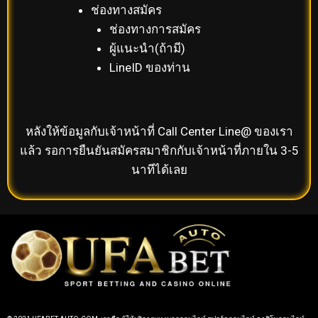
ช่องทางสมัคร
ช่องทางการสมัคร
ผู้แนะนำ(ถ้ามี)
LineID ของท่าน
หลังให้ข้อมูลกับเจ้าหน้าที่ Call Center Line@ ของเรา
แล้ว รอการยืนยันสมัครสมาชิกกับเจ้าหน้าที่ภายใน 3-5
นาทีได้เลย