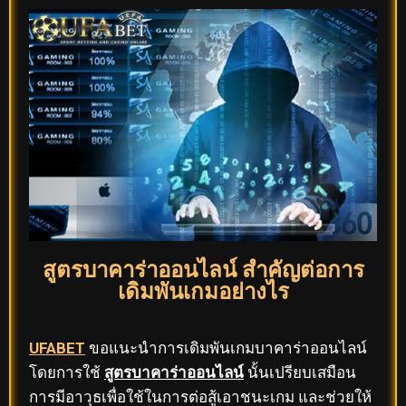
สูตรบาคาร่าออนไลน์ สำคัญต่อการ
เดิมพันเกมอย่างไร
UFABET
ขอแนะนำการเดิมพันเกมบาคาร่าออนไลน์
โดยการใช้
สูตรบาคาร่าออนไลน์
นั้นเปรียบเสมือน
การมีอาวุธเพื่อใช้ในการต่อสู้เอาชนะเกม และช่วยให้