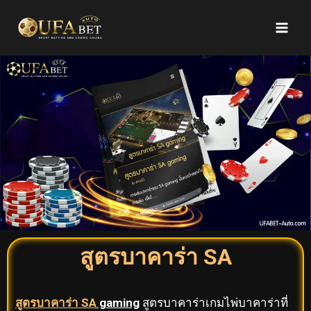
สูตรบาคาร่า SA
สูตรบาคาร่า SA
gaming
สูตรบาคาร่าเกมไพ่บาคาร่าที่