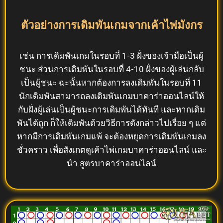
ตัวอย่างการเดิมพันเกมจากเค้าไพ่มังกร
เช่น การเดิมพันเกมในรอบที่ 1-3 ฝั่งของเจ้ามือเป็นผู้
ชนะ ส่วนการเดิมพันในรอบที่ 4-10 ฝั่งของผู้เล่นกลับ
เป็นผู้ชนะ ฉะนั้นหากต้องการลงเดิมพันในรอบที่ 11
นักเดิมพันสามารถลงเดิมพันเกมบาคาร่าออนไลน์ให้
กับฝั่งผู้เล่นเป็นผู้ชนะการเดิมพันได้ทันที และหากเดิม
พันได้ถูก ก็ให้เดิมพันด้วยวิธีการดังกล่าวไปเรื่อย ๆ แต่
หากมีการเดิมพันเกมแพ้ จะต้องหยุดการเดิมพันเกมลง
ชั่วคราว เพื่อสังเกตดูเค้าไพ่เกมบาคาร่าออนไลน์ และ
นำ
สูตรบาคาร่าออนไลน์