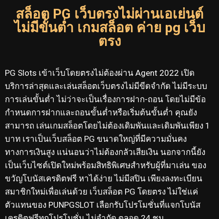
สล็อต PG เว็บตรงไม่ผ่านเอเย่นต์
ไม่มีขั้นต่ำ เกมสล็อต ค่าย pg เว็บ
ตรง
PG Slots เข้าเว็บโดยตรงไม่ต้องผ่าน Agent 2022 เปิด
บริการล่าสุดและเล่นสล็อตเว็บตรงไม่มีขีดจำกัด ไม่มีระบบ
การเล่นขั้นต่ำ ไม่ว่าจะเป็นเรื่องการฝาก-ถอน โดยไม่มีข้อ
กำหนดการฝากและถอนขั้นต่ำหรือเริ่มต้นขั้นต่ำ คุณยัง
สามารถ เล่นเกมสล็อตโดยไม่ต้องเดิมพันและเดิมพันเพียง 1
บาท เราเป็นเว็บสล็อต PG ขนาดใหญ่ที่มีความมั่นคง
ทางการเงินสูง แน่นอนว่าไม่ต้องกลัวเสียเงิน นอกจากนี้ยัง
เป็นเว็บไซต์เปิดใหม่พร้อมสิทธิพิเศษสำหรับผู้ที่มาเล่น ของ
ขวัญโบนัสเครดิตฟรี หาได้ง่าย ไม่มีสปิน เพียงลงทะเบียน
สมาชิกใหม่เพื่อเล่นด้วย เว็บสล็อต PG โดยตรง ไม่ใช่แค่
ตัวแทนของ PUNPGSLOT เลือกรับโปรโมชั่นที่แจกโบนัส
เครดิตฟรีทุกโปรโมชั่น ไม่จำกัด ตลอด 24 ชม.