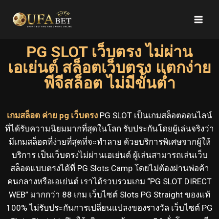
PG SLOT เว็บตรง ไม่ผ่าน
เอเย่นต์ สล็อตเว็บตรง แตกง่าย
พีจีสล็อต ไม่มีขั้นต่ำ
เกมสล็อต ค่าย pg เว็บตรง
PG SLOT เป็นเกมสล็อตออนไลน์
ที่ได้รับความนิยมมากที่สุดในโลก รับประกันโดยผู้เล่นจริงว่า
มีเกมสล็อตที่ง่ายที่สุดที่จะทำลาย ด้วยบริการพิเศษจากผู้ให้
บริการ เป็นเว็บตรงไม่ผ่านเอเย่นต์ ผู้เล่นสามารถเล่นเว็บ
สล็อตแบบตรงได้ที่ PG Slots Camp โดยไม่ต้องผ่านพ่อค้า
คนกลางหรือเอเย่นต์ เราได้รวบรวมเกม “PG SLOT DIRECT
WEB” มากกว่า 88 เกม เว็บไซต์ Slots PG Straight ของแท้
100% ไม่รับประกันการเปลี่ยนแปลงของรางวัล เว็บไซต์ PG