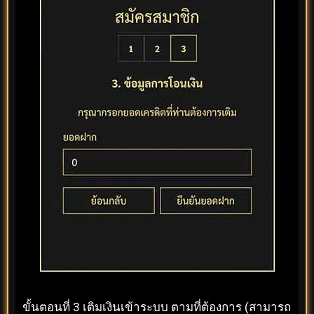
ขั้นตอนที่ 3 เติมเงินเข้าระบบ ตามที่ต้องการ (สามารถ