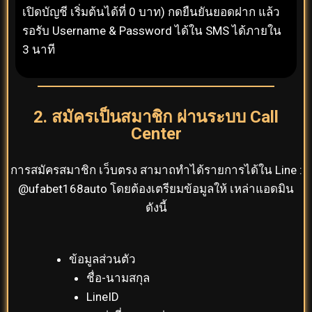
เปิดบัญชี เริ่มต้นได้ที่ 0 บาท) กดยืนยันยอดฝาก แล้ว
รอรับ Username & Password ได้ใน SMS ได้ภายใน
3 นาที
2. สมัครเป็นสมาชิก ผ่านระบบ Call
Center
การสมัครสมาชิก เว็บตรง สามาถทำได้รายการได้ใน Line :
@ufabet168auto โดยต้องเตรียมข้อมูลให้ เหล่าแอดมิน
ดังนี้
ข้อมูลส่วนตัว
ชื่อ-นามสกุล
LineID