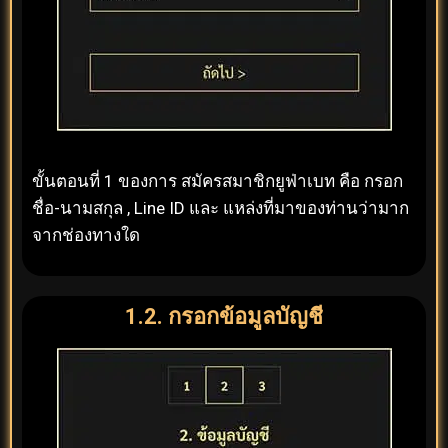
ขั้นตอนที่ 1 ของการ สมัครสมาชิกยูฟ่าเบท คือ กรอก
ชื่อ-นามสกุล , Line ID และ แหล่งที่มาของท่านว่ามาก
จากช่องทางใด
1.2. กรอกข้อมูลบัญชี