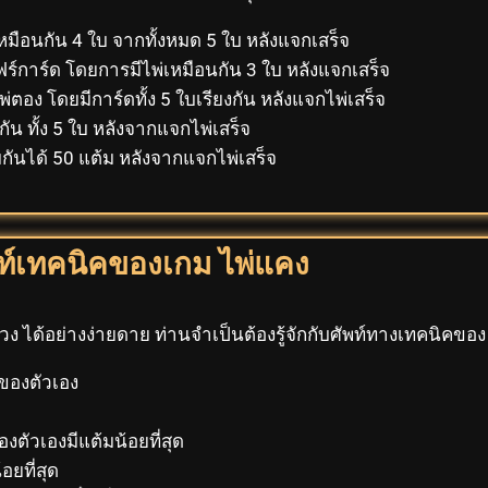
เหมือนกัน 4 ใบ จากทั้งหมด 5 ใบ หลังแจกเสร็จ
์การ์ด โดยการมีไพ่เหมือนกัน 3 ใบ หลังแจกเสร็จ
อง โดยมีการ์ดทั้ง 5 ใบเรียงกัน หลังแจกไพ่เสร็จ
 ทั้ง 5 ใบ หลังจากแจกไพ่เสร็จ
ันได้ 50 แต้ม หลังจากแจกไพ่เสร็จ
พท์เทคนิคของเกม ไพ่แคง
่นในวง ได้อย่างง่ายดาย ท่านจำเป็นต้องรู้จักกับศัพท์ทางเทคนิคของ 
วของตัวเอง
องตัวเองมีแต้มน้อยที่สุด
อยที่สุด