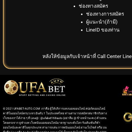
ช่องทางสมัคร
ช่องทางการสมัคร
ผู้แนะนำ(ถ้ามี)
LineID ของท่าน
หลังให้ข้อมูลกับเจ้าหน้าที่ Call Center 
© 2021 UFABET-AUTO.COM เราคือ ผู้ให้บริการแทงบอลออนไลน์ สปอร์ตออนไลน์
คาสิโนออนไลน์ครบวงจร อันดับ 1 ในประเทศไทย ท่านสามารถสมัครสมาชิกกับทาง
เว็บของเราได้ง่าย ๆ ที่ Line@ : @ufabet168auto (อย่าลืม @ ข้างหน้านะคะ) ตัวแทน
โดยตรงจาก ยูฟ่าเบท เว็บพนันบอลออนไลน์มาตรฐานระดับโลก รับเดิมพันกีฬา
ออนไลน์และคาสิโนทุกประเภท สามารถเล่น การพนันออนไลน์ ผ่านเว็บไซต์ หรือ บน