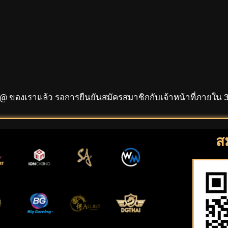
Line@ ของเราแล้ว รอการยืนยันสมัครสมาชิกกับเจ้าหน้าที่ภายใน 
ส