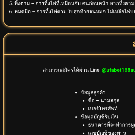
ทิ้งตาม – การทิ้งไพ่ที่เหมือนกับ คนก่อนหน้า หากทิ้งตามจะ
หมดมือ – การทิ้งไพ่ตาม ใบสุดท้ายจนหมด ไม่เหลือไพ่บ
สามารถสมัครได้ผ่าน Line:
@ufabet168a
ข้อมูลลูกค้า
ชื่อ – นามสกุล
เบอร์โทรศัพท์
ข้อมูลบัญชีรับเงิน
ธนาคารที่จะทำการผู
เลขบัญชีของท่าน