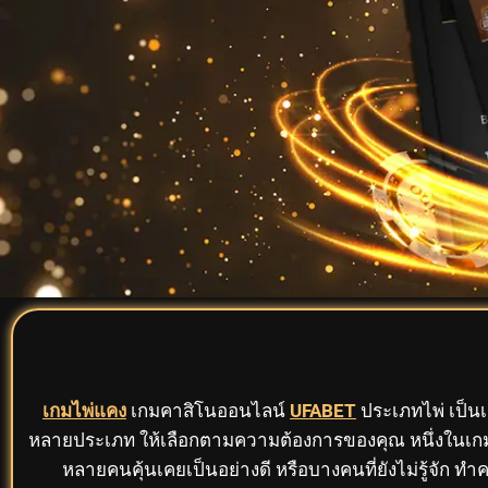
เกมไพ่แคง
เกม
คาสิโนออนไลน์
UFABET
ประเภทไพ่ เป็นเ
หลายประเภท ให้เลือกตามความต้องการของคุณ หนึ่งในเกมไพ่
หลายคนคุ้นเคยเป็นอย่างดี หรือบางคนที่ยังไม่รู้จัก
ทำคว