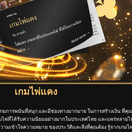
เกมไพ่แคง
กมการพนันที่สนุก และมีช่องทางมากมาย ในการสร้างเงิน ที่คุ
ที่ได้รับความนิยมอย่างมากในประเทศไทย และแพร่หลายไปทั่วเอเ
ามเข้าใจความหมาย ของประวัติและสิ่งที่คุณต้อง รู้จากเกมไพ่