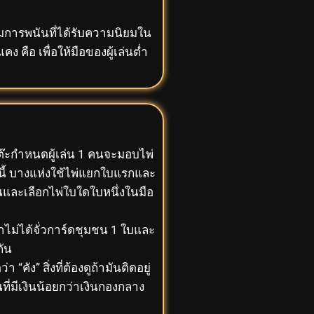
เกมการพนันที่ได้รับความนิยมใน
ง คือ เพื่อให้มือของผู้เล่นต่ำ
่โต๊ะกำหนดผู้เล่น 1 คนจะมอบไพ่
์นี้ บางแห่งใช้ไพ่แยกใบแรกและ
ุมชนและเลือกไพ่ใบใดใบหนึ่งในมือ
าไม่ได้จั่วการ์ดชุมชน 1 ใบและ
กัน
คัง” สิ่งที่ต้องดูถ้ามันติดอยู่
ที่มีเงินน้อยกว่าเงินกองกลาง