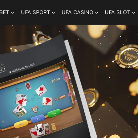
BET
UFA SPORT
UFA CASINO
UFA SLOT