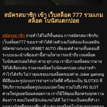
สมัครสมาชิก เข้า เว็บสล็อต 777 รวมเกม
สล็อต โบนัสแตกบ่อย
สมัครสมาชิก
ง่ายทำได้ไม่กี่ขั้นตอน การสมัครสมาชิกกับ
เว็บสล็อต777 ของเราทำได้ด้วยตัวเองไม่ต้องแจ้งแอดมิน
สมัครผ่านระบบ UFABET AUTO เพียงแค่ทำตามขั้นตอนที่
ระบบแนะนำเพียงเท่านี้ท่านก็สามารถเข้าถึง เกมสล็อต
โบนัสแตกบ่อยได้ทุก ค่าย ทุก เกม เรามีเกามสล็อตมากมาย
ให้ได้เลือกเล่น รวมเกมสล็อตโบนัสแตกบ่อย เล่นง่ายทำ
กำไรได้จริง ไม่ว่าคุณชอบเกมสล็อตของค่าย Joker gaming
ที่มีธีมและรูปแบบการจ่ายรางวัลที่ดี หรือจะเป็น SLOTXO ที่
ให้บริการเกมสล็อตรูปแบบแปลกใหม่ รวมไปถึง PG SLOT
ค่ายใหญ่ยอดนิยมตลอดกาล เราก็มีให้คุณเลือกครบทุกความ
ต้องการ ตอบโจทย์นักเล่นเกมได้ดี ไม่ว่าจะเป็นคนที่ทำงา
นกลางวัลหรือกลางคืน เข้าเล่นเกมสล็อตโบนัสแตกบ่อยของ