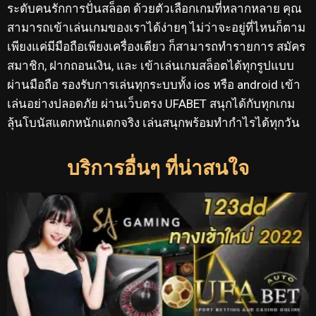
ระดับคนรักการปั่นสล็อต ด้วยตัวเลือกเกมที่หลากหลาย คุณ
สามารถเข้าเล่นเกมของเราได้ง่ายๆ ไม่ว่าจะอยู่ที่ไหนก็ตาม
เพียงแค่มีมือถือเพียงเครื่องเดียว ก็สามารถทำรายการ สมัคร
สมาชิก, ฝากถอนเงิน, และ เข้าเล่นเกมสล็อตได้ทุกรูปแบบ
ผ่านมือถือ รองรับการเล่นทุกระบบทั้ง ios หรือ android เข้า
เล่นอย่างปลอดภัย ผ่านเว็บตรง UFABET สนุกได้กับทุกเกม
ลุ้นโบนัสแตกหนักแตกจริง เล่นสนุกพร้อมทำกำไรได้ทุกวัน
บริการอื่นๆ ที่น่าสนใจ