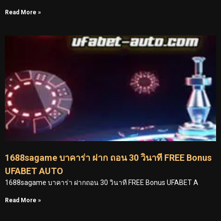
Read More »
1688sagame บาคาร่า ฝาก ถอน 30 วินาที FREE Bonus
UFABET AUTO
1688sagame บาคาร่า ฝากถอน 30 วินาที FREE Bonus UFABET A
Read More »