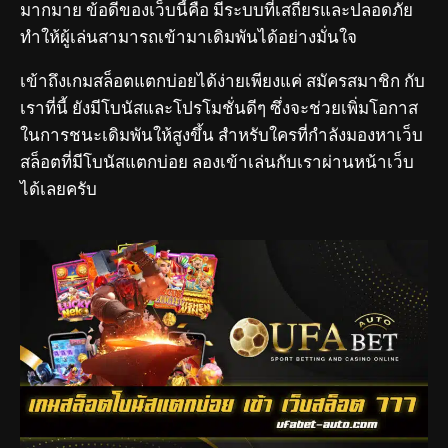
มากมาย ข้อดีของเว็บนี้คือ มีระบบที่เสถียรและปลอดภัย
ทำให้ผู้เล่นสามารถเข้ามาเดิมพันได้อย่างมั่นใจ
เข้าถึงเกมสล็อตแตกบ่อยได้ง่ายเพียงแค่ สมัครสมาชิก กับ
เราที่นี้
ยังมีโบนัสและโปรโมชั่นดีๆ ซึ่งจะช่วยเพิ่มโอกาส
ในการชนะเดิมพันให้สูงขึ้น สำหรับใครที่กำลังมองหาเว็บ
สล็อตที่มีโบนัสแตกบ่อย ลองเข้าเล่นกับเราผ่านหน้าเว็บ
ได้เลยครับ