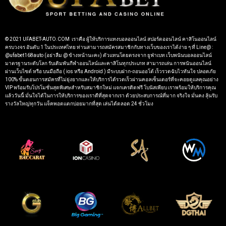
© 2021 UFABET-AUTO.COM เราคือ ผู้ให้บริการแทงบอลออนไลน์ สปอร์ตออนไลน์ คาสิโนออนไลน์
ครบวงจร อันดับ 1 ในประเทศไทย ท่านสามารถสมัครสมาชิกกับทางเว็บของเราได้ง่าย ๆ ที่ Line@ :
@ufabet168auto (อย่าลืม @ ข้างหน้านะคะ) ตัวแทนโดยตรงจาก ยูฟ่าเบท เว็บพนันบอลออนไลน์
มาตรฐานระดับโลก รับเดิมพันกีฬาออนไลน์และคาสิโนทุกประเภท สามารถเล่น การพนันออนไลน์
ผ่านเว็บไซต์ หรือ บนมือถือ ( ios หรือ Android ) มีระบบฝาก-ถอนออโต้ เร็วรวดฉับไวทันใจ ปลอดภัย
100% ขั้นตอนการสมัครที่ไม่ยุ่งยากและให้บริการได้รวดเร็วผ่านคอลเซ็นเตอร์ที่จะคอยดูแลคุณอย่าง
VIP พร้อมรับโปรโมชั่นสุดพิเศษสำหรับสมาชิกใหม่ แจกเครดิตฟรี โบนัสเพียบ เราพร้อมให้บริการคุณ
แล้ววันนี้ มั่นใจได้ในการให้บริการของเราดีที่สุดจากเรา ด้วยประสบการณ์ที่มาก จริงใจ มั่นคง ลุ้นรับ
รางวัลใหญ่ทุกวัน แจ็คพอตแตกบ่อยมากที่สุด เล่นได้ตลอด 24 ชั่วโมง