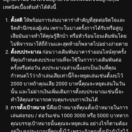
เทคนิคเบื้องต้นทำได้ดังนี้
ตั้งสติ
ให้พร้อมการเล่นบาคาร่าสำคัญที่สุดต่อจิตใจและ
จิตสำนึกของผู้เล่น เพราะในบางครั้งการได้รับหรือสูญ
เสียมันอาจทำให้คุณรู้สึกบ้า หรือหัวร้อนโยนเดิมพันโดย
ไม่พิจารณาให้ถี่ถ้วนและสุดท้ายก็พลาดไปอย่างง่ายดาย
ตั้งงบประมาณ
ก่อนวางเดิมพันบาคาร่าออนไลน์ทุกครั้ง
ที่คุณกำหนดงบประมาณที่จะใช้ในการวางเดิมพันต่อ
ครั้งหรือต่อวัน งบประมาณส่วนนี้แยกเป็นเงินที่คุณ
กำหนดไว้ว่าถ้าเล่นเสียเท่านี้ก็จะหยุดเล่นเช่นตั้งงบไว้
2000 บาทถ้าคุณเสีย 2000 บาทนี้คุณจะหยุดเล่นในวัน
นั้น และไม่ฝากเงินเพิ่มเติมการตั้งงบประมาณเช่นนี้จะ
ทำให้คุณสามารถควบคุมระบบการเงินได้
การตั้งเป้าหมาย
นี่คือเป้าหมายที่คุณตั้งเป้าหมายในการ
เล่นต่อรอบ / ต่อวันเช่น 1000 3000 หรือ 5000 บาทหาก
คุณบรรลุเป้าหมายนั้นคุณจะหยุดเล่น อย่างไรก็ตามต้อง
อยู่ในงบประมาณที่คุณตั้งไว้ เพราะถ้าคุณตั้งเป้ากำไรไว้