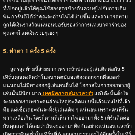
ง่ายขึ้น ไม่ยุ่งยากจนไปต่อยาก และหากโต๊ะใดมีมากกว่า 30
ที่เปิดอยู่แล้วให้คุณใช้สองสูตรข้างต้นควบคู่ไปกับการเดิม
พัน การันตีได้ว่าคุณจะอ่านไพ่ได้ง่ายขึ้น และสามารถทาย
ถูกได้เงินรางวัลแน่นอนขอรับรองว่าการแทงบาคาร่าของ
คุณจะมี แต่เงินรวยๆเฮง ๆ
5. ทำตา 1 ครั้ง 5 ครั้ง
สูตรสุดท้ายนี้ง่ายมาก เพราะถ้าปล่อยผู้เล่นติดต่อกัน 5
เทิร์นคุณคงคิดว่าในอนาคตมันจะต้องออกจากดีลเลอร์
แน่นอนไม่มีทางออกผู้เล่นคนอื่นได้ โอกาสในการออกจากผู้
เล่นนั้นมีน้อยมาก
เทคนิคการเล่นบาคาร่า
แต่โต๊ะนั้นตั้งใจ
จะหลอกเราเพราะคนส่วนใหญ่จะคิดแบบนี้แล้วแทงไปที่เจ้า
มือ แต่เชื่อเถอะมันจะทิ้งผู้เล่นเดิม ๆ แน่นอน เพราะคนที่รั้น
มากเหลือเกิน ใครก็ตามที่เห็นว่าไพ่ออกมาทั้ง 5 เทิร์นติดต่อ
กันคุณเดาได้เลยว่ามันจะออกมาติดกันอย่างแน่นอน และถ้า
เกิดการจับคู่ซ้ำในเทิร์นที่ 6 คุณสามารถเดาได้อีกครั้งในเทิร์