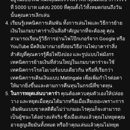
ที่ 5000 บาท แต่งบ 2000 ที่คุณตั้งไว้ทั้งหมดก่อนถึงวัน
นั้นคุณควรเลิกเล่น
เรียนรู้เทคนิคการเดิมพัน ทั้งการเล่นไพ่และวิธีการย้าย
เงินในเกมบาคาร่าเป็นสิ่งสำคัญมากที่จะต้องดู คุณ
สามารถเรียนรู้วิธีการอ่านไพ่โป๊กเกอร์จาก Google หรือ
YouTube มีคลิปมากมายที่สอนวิธีอ่านไพ่บาคาร่าสิ่ง
สำคัญที่คุณควรรู้คือไพ่ปิงปอง และรูปแบบไพ่มังกร
เทคนิคการย้ายเงินที่ส่วนใหญ่ในเกมบาคาร่าจะใช้
เทคนิคการโรลโอเวอร์แบบเดียวกัน หรือที่เรียกว่า
เทคนิคการเดินเงินแบบ Matingale เพื่อเพิ่มกำไรต่อตา
ให้มากยิ่งขึ้นและตามการคืนทุนในกรณีที่ขาดทุน
ในการหยุดเล่นบาคาร่า
คุณต้องควบคุมตัวเองให้ปล่อย
วาง และหยุดเมื่อคุณได้มากหรือเมื่อเสียเยอะเพราะการ
เดิมพันแบบขาดสติคือไม่ว่าเกมอะไรคุณก็จะสามารถ
เป็นผู้ชนะได้อย่างแท้จริง ซึ่งเมื่อเล่นแล้วคุณไม่หยุดคุณ
อาจสูญเสียมันทั้งหมด หรือถ้าคุณเล่นแล้วคุณไม่หยุด