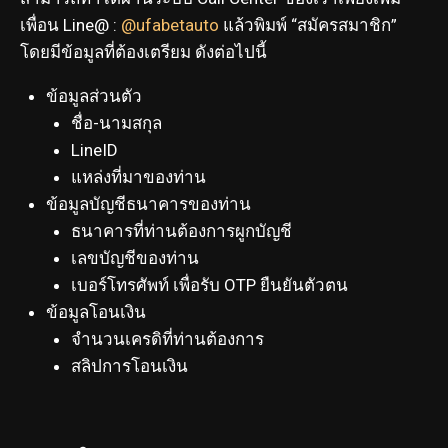
เพื่อน Line@ :
@ufabetauto
แล้วพิมพ์ “สมัครสมาชิก”
โดยมีข้อมูลที่ต้องเตรียม ดังต่อไปนี้
ข้อมูลส่วนตัว
ชื่อ-นามสกุล
LineID
แหล่งที่มาของท่าน
ข้อมูลบัญชีธนาคารของท่าน
ธนาคารที่ท่านต้องการผูกบัญชี
เลขบัญชีของท่าน
เบอร์โทรศัพท์ เพื่อรับ OTP ยืนยันตัวตน
ข้อมูลโอนเงิน
จำนวนเครดิที่ท่านต้องการ
สลิปการโอนเงิน