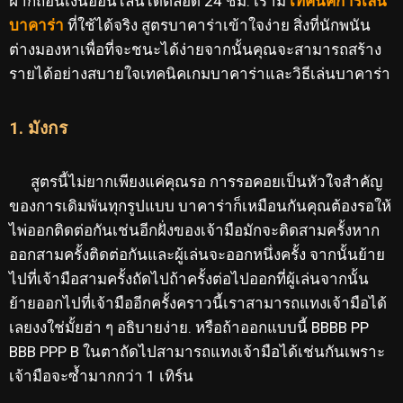
ฝากถอนเงินออนไลน์ได้ตลอด 24 ชม. เรามี
เทคนิคการเล่น
บาคาร่า
ที่ใช้ได้จริง สูตรบาคาร่าเข้าใจง่าย สิ่งที่นักพนัน
ต่างมองหาเพื่อที่จะชนะได้ง่ายจากนั้นคุณจะสามารถสร้าง
รายได้อย่างสบายใจเทคนิคเกมบาคาร่าและวิธีเล่นบาคาร่า
1. มังกร
สูตรนี้ไม่ยากเพียงแค่คุณรอ การรอคอยเป็นหัวใจสำคัญ
ของการเดิมพันทุกรูปแบบ บาคาร่าก็เหมือนกันคุณต้องรอให้
ไพ่ออกติดต่อกันเช่นอีกฝั่งของเจ้ามือมักจะติดสามครั้งหาก
ออกสามครั้งติดต่อกันและผู้เล่นจะออกหนึ่งครั้ง จากนั้นย้าย
ไปที่เจ้ามือสามครั้งถัดไปถ้าครั้งต่อไปออกที่ผู้เล่นจากนั้น
ย้ายออกไปที่เจ้ามืออีกครั้งคราวนี้เราสามารถแทงเจ้ามือได้
เลยงงใช่มั้ยฮ่า ๆ อธิบายง่าย. หรือถ้าออกแบบนี้ BBBB PP
BBB PPP B ในตาถัดไปสามารถแทงเจ้ามือได้เช่นกันเพราะ
เจ้ามือจะซ้ำมากกว่า 1 เทิร์น