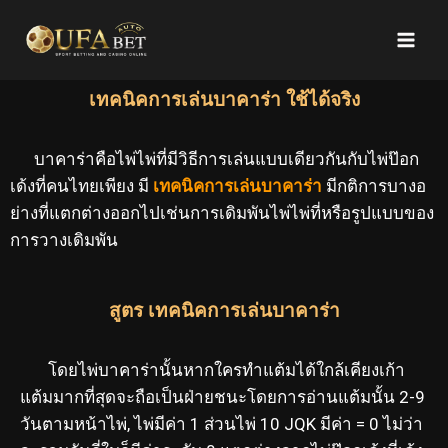
เทคนิคการเล่นบาคาร่า ใช้ได้จริง
บาคาร่าคือไพ่ไพ่ที่มีวิธีการเล่นแบบเดียวกันกับไพ่ป๊อก
เด้งที่คนไทยเพียง มี
เทคนิคการเล่นบาคาร่า
มีกติการบางอ
ย่างที่แตกต่างออกไปเช่นการเดิมพันไพ่ไพ่ที่หรือรูปแบบของ
การวางเดิมพัน
สูตร เทคนิคการเล่นบาคาร่า
โดยไพ่บาคาร่านั้นหากใครทำแต้มได้ใกล้เคียงเก้า
แต้มมากที่สุดจะถือเป็นฝ่ายชนะโดยการอ่านแต้มนั้น 2-9
วันตามหน้าไพ่, ไพ่มีค่า 1 ส่วนไพ่ 10 JQK มีค่า = 0 ไม่ว่า