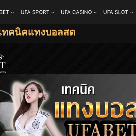
BET
UFA SPORT
UFA CASINO
UFA SLOT
เทคนิคแทงบอลสด