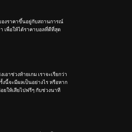
องราคาขึ้นอยู่กับสถานการณ์
เพื่อให้ได้ราคาบอลที่ดีที่สุด
ซงเอาช่วงท้ายเกม เราจะเรียกว่า
ั้งนี้จะมีผลเป็นอย่างไร หรือหาก
่อยให้เสียไปฟรีๆ กับช่วงนาที