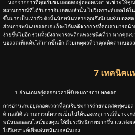
นอกจากการที่คุณรับชมบอลสดอยู่ตลอดเวลา จะช่วยให้คุณสา
สถานการณ์ที่ได้รับการอัปเดตเหล่านั้น ไปวิเคราะห์บอลได้ใน
ขึ้นมากเป็นเท่าตัว ดังนั้นนักพนันหลายคุณจึงนิยมเล่นบอลส
ส่วนการพนันบอลสดเอง ก็จะได้ผลดีจากการที่คุณสามารถนำ
ง่ายขึ้นไปอีก รวมทั้งยังสามารถพลิกแพลงชนิดที่ว่า หากคุ
บอลสดเพิ่มเติมได้มากขึ้นอีก ด้วยเหตุผลที่ว่าคุณติดตามบอ
7 เทคนิคแท
1.อ่านเกมอยู่ตลอดเวลาที่รับชมการถ่ายทอดสด
การอ่านเกมอยู่ตลอดเวลาที่คุณรับชมการถ่ายทอดสดฟุตบอล 
ด้านสถิติ สถานการณ์ความเป็นไปได้ของเหตุการณ์ที่อาจจะเกิดข
พนันบอลออนไลน์ของคุณ ให้มีประสิทธิภาพมากขึ้น และส่งผ
ไปวิเคราะห์เพื่อเล่นพนันบอลนั่นเอง