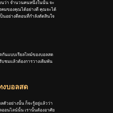
อนว่า จำนวนคนหนึ่งในนั้น จะ
มสังคมของคุณได้อย่างดี คุณจะได้
ป็นอย่างดีตอนที่กำลังตัดสินใจ
ปเดตกันแบบเรียลไทม์ของบอลสด
งรับชมแล้วต้องการวางเดิมพัน
แทงบอลสด
ัวอย่างนั้น ก็จะรู้อยู่แล้วว่า
อนไลน์นั้น เรานั้นต้องอาศัย