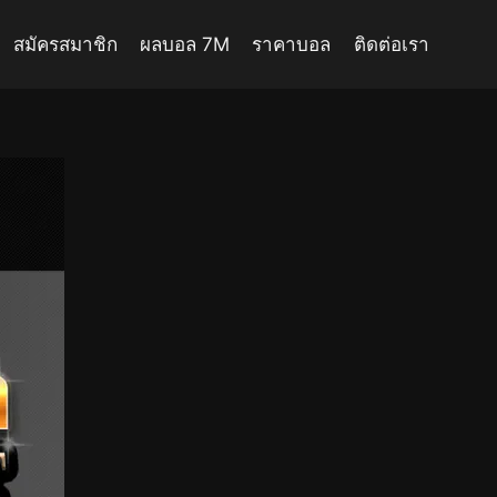
สมัครสมาชิก
ผลบอล 7M
ราคาบอล
ติดต่อเรา