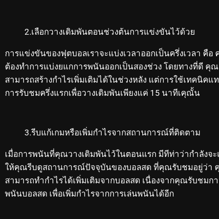
2.เลือกวางเดิมพันตอนช่วงต้นการแข่งขันไว้ด้วย
การแข่งขันของฟุตบอลเราจะแบ่งเวลาออกเป็นครึ่งเวลา คือ
ต้องทำการแบ่งยแกการพนันออกเป็นสองช่วง โดยทางที่ดี คุณค
สามารถสร้างกำไรเพิ่มเติมได้ในช่วงหลัง แต่การใช้เทคนิคแท
การรับชมครึ่งแรกเพื่อวางเดิมพันเพียงแค่ 15 นาทีเคุณั้น
3.รีบแก้เกมหรือเพิ่มกำไรจากสถานการณ์ที่ติดตาม
เมื่อการพนันที่คุณวางเดิมพันไว้ในตอนแรก มีทีท่าว่ากำลั
ให้คุณรีบดูสถานการณ์ปัจจุบันของบอลสด ที่คุณรับชมอยู่ว่า
สามารถทำกำไรได้เพิ่มเติมจากบอลสด เนื่องจากคุณรับชมการถ่า
พนันบอลสด เพื่อเพิ่มกำไรจากการเล่นพนันได้อีก