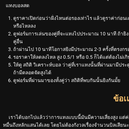
แทงบอลสด
ดูราคาเปิดก่อนว่าฝั่งไหนต่อรองเท่าไร แล้วดูราค่าก่อนเ
หรือไหลลง
ดูฟอร์มการเล่นของคู่ที่จะแทงไปประมาณ 10 นาที ถ้ายิง
คู่อื่น
ถ้าผ่านไป 10 นาทีโอกาสยิงมีประมาณ 2-3 ครั้งที่ตรงกรอ
รอราคาให้ลดลงไหล สูง 0.5/1 หรือ 0.5 ก็ได้แต่ต้องไม่เก
ให้ดู สถิติ วิเคราะห์บอล ว่าคู่ที่เราแทงนั้นที่ผ่านมามีประต
ถ้ามีตลอดจัดสูงได้
ดูฟอร์มที่ผ่านมาของทั้งคู่ว่า สถิติที่พบกันนั้นยิงกันมั้ย
ข้อ
เราได้บอกไปแล้วว่าการแทงแบบนี้มันมีความเสี่ยงสูง แต่ค่าน
หมื่นถึงหลักแสนได้เลย โดยไม่ต้องกังวลเรื่องจำนวนบิลเสียนะค