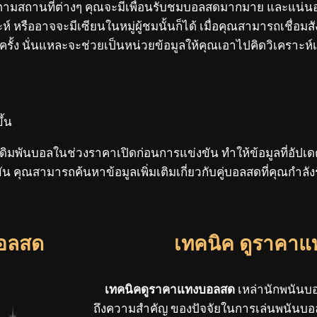
่ตามสถานที่ต่างๆ คุณจะมีเพื่อนรับชมบอลสดมากมาย และแน่น
ะห์ หรืออาจจะมีเซียนในหมู่ผู้ชมนั้นก็ได้ เมื่อคุณสามารถเชื่อ
รั้ง นั่นแหละจะช่วยเป็นหน่วยข้อมูลให้คุณเอาไปคิดวิเคราะห์เ
ึ้น
งเดิมพันบอลในช่วงราคาเปิดก่อนการแข่งขัน ทำให้ข้อมูลที่อั
 คุณสามารถค้นหาข้อมูลเพิ่มเติมเกี่ยวกับคู่บอลสดที่คุณกำลั
บอลสด
เทคนิค ดูราคา
เทคนิคดูราคาแทงบอลสด
เหล่านักพนันบอลต
ถึงความสำคัญ ของปัจจัยในการเล่นพนันบอลอ