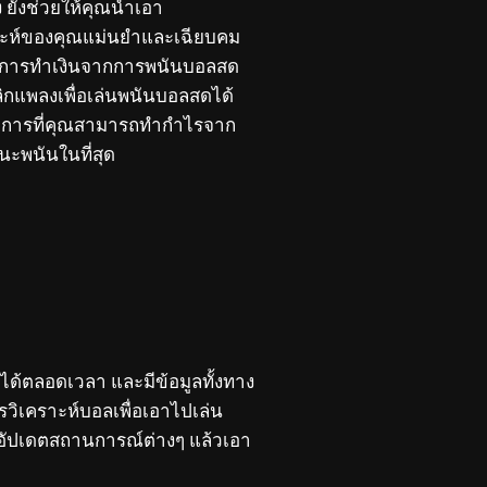
ยังช่วยให้คุณนำเอา
เคราะห์ของคุณแม่นยำและเฉียบคม
ยเวลาการทำเงินจากการพนันบอลสด
กแพลงเพื่อเล่นพนันบอลสดได้
รือการที่คุณสามารถทำกำไรจาก
นะพนันในที่สุด
้ตลอดเวลา และมีข้อมูลทั้งทาง
รวิเคราะห์บอลเพื่อเอาไปเล่น
อัปเดตสถานการณ์ต่างๆ แล้วเอา