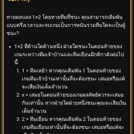
ทายผลบอล 1×2 โดยทายทีมที่ชนะ คุณสามารถเดิมพัน
แบบครึ่งเวลาและจบเกมเป็นการพนันรวมทีมใดจะเป็นผู้
ชนะ?
1×2 ที่ด้านใดด้านหนึ่ง ฝ่ายใดชนะในตอนท้ายของ
เกมระหว่างทีมเจ้าบ้านและทีมเยือนมีกติกาดังต่อไป
นี้
1 = ทีมเหย้า หากคุณเดิมพัน 1 ในตอนท้ายของ
เกมทีมเจ้าบ้านเท่านั้นที่จะต้องชนะ เสมอหรือแพ้
จะเสียเงินเต็มจำนวน
x = เสมอในตอนท้ายของเกมผลลัพธ์ควรจะเสมอ
กันเท่านั้น หากฝ่ายใดฝ่ายหนึ่งชนะคุณจะเสียเงิน
เต็มจำนวน
2 = ทีมเยือน หากคุณเดิมพัน 2 ในตอนท้ายของ
เกมทีมเยือนเท่านั้นที่จะต้องชนะ เสมอหรือแพ้จะ