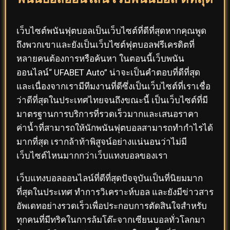
เว็บไซต์พนันฟุตบอลเป็นเว็บไซต์ที่ดีที่สุดหากคุณพูด
ถึงพวกเขาและยังเป็นเว็บไซต์ฟุตบอลฟรีเครดิตที่
หลายคนต้องการหรือค้นหา ในตอนนี้เว็บพนัน
ออนไลน์“ UFABET Auto” น่าจะเป็นคำตอบที่ดีที่สุด
และเนื่องจากเรามีทีมงานที่ดีซึ่งเป็นเว็บไซต์ที่เราเชื่อ
ว่าดีที่สุดในประเทศไทยจนถึงขณะนี้ เป็นเว็บไซต์ที่มี
มาตรฐานการบริการที่รวดเร็วมากและเสนอราคา
ค่าน้ำที่สามารถให้นักพนันฟุตบอลสามารถทำกำไรได้
มากที่สุด เรากล้าท้าพิสูจน์อย่างแน่นอนว่าไม่มี
เว็บไซต์ไหนมากกว่าเว็บแทงบอลของเรา
เว็บแทงบอลออนไลน์ที่ดีที่สุดปัจจุบันเป็นที่นิยมมาก
ที่สุดในประเทศ ทำการวิเคราะห์บอล และยังมีข่าวสาร
อัพเดทอย่างรวดเร็วเพื่อประกอบการตัดสินใจสำหรับ
ทุกคนที่มีทริคในการล้มโต๊ะจากเซียนบอลทั่วโลกมา