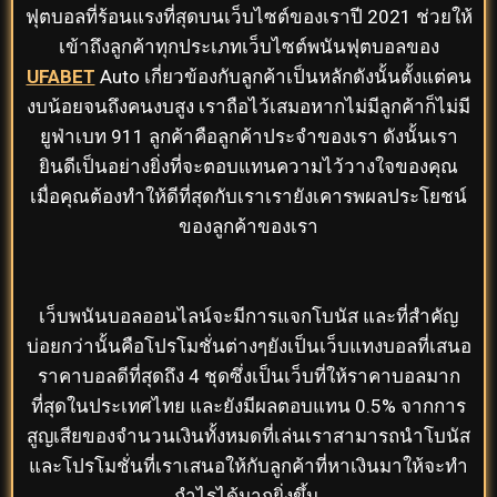
ฟุตบอลที่ร้อนแรงที่สุดบนเว็บไซต์ของเราปี 2021 ช่วยให้
เข้าถึงลูกค้าทุกประเภทเว็บไซต์พนันฟุตบอลของ
UFABET
Auto เกี่ยวข้องกับลูกค้าเป็นหลักดังนั้นตั้งแต่คน
งบน้อยจนถึงคนงบสูง เราถือไว้เสมอหากไม่มีลูกค้าก็ไม่มี
ยูฟ่าเบท 911 ลูกค้าคือลูกค้าประจำของเรา ดังนั้นเรา
ยินดีเป็นอย่างยิ่งที่จะตอบแทนความไว้วางใจของคุณ
เมื่อคุณต้องทำให้ดีที่สุดกับเราเรายังเคารพผลประโยชน์
ของลูกค้าของเรา
เว็บพนันบอลออนไลน์จะมีการแจกโบนัส และที่สำคัญ
บ่อยกว่านั้นคือโปรโมชั่นต่างๆยังเป็นเว็บแทงบอลที่เสนอ
ราคาบอลดีที่สุดถึง 4 ชุดซึ่งเป็นเว็บที่ให้ราคาบอลมาก
ที่สุดในประเทศไทย และยังมีผลตอบแทน 0.5% จากการ
สูญเสียของจำนวนเงินทั้งหมดที่เล่นเราสามารถนำโบนัส
และโปรโมชั่นที่เราเสนอให้กับลูกค้าที่หาเงินมาให้จะทำ
กำไรได้มากยิ่งขึ้น