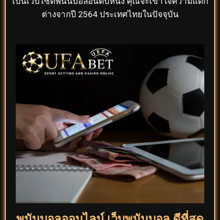
เป็นเว็บไซต์พนันบอลอันดับหนึ่ง คุณจะเข้าใจความแตก
ต่างจากปี 2564 ประเทศไทยในปัจจุบัน
พนันบอลออนไลน์ เว็บพนันบอล ดีที่สุด