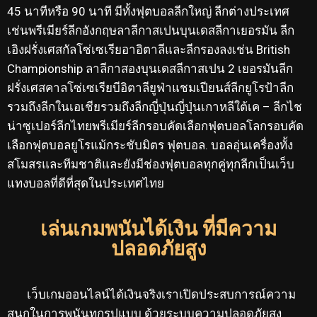
45 นาทีหรือ 90 นาที มีทั้งฟุตบอลลีกใหญ่ ลีกต่างประเทศ
เช่นพรีเมียร์ลีกอังกฤษลาลีกาสเปนบุนเดสลีกาเยอรมัน ลีก
เอิงฝรั่งเศสกัลโซ่เซเรียอาอิตาลีและลีกรองลงเช่น British
Championship ลาลีกาสองบุนเดสลีกาสเปน 2 เยอรมันลีก
ฝรั่งเศสคาลโซ่เซเรียบีอิตาลียูฟ่าแชมเปียนส์ลีกยูโรป้าลีก
รวมถึงลีกในเอเชียรวมถึงลีกญี่ปุ่นญี่ปุ่นเกาหลีใต้เค – ลีกไช
น่าซูเปอร์ลีกไทยพรีเมียร์ลีกรอบคัดเลือกฟุตบอลโลกรอบคัด
เลือกฟุตบอลยูโรแม้กระชับมิตร ฟุตบอล. บอลอุ่นเครื่องทั้ง
สโมสรและทีมชาติและยังมีช่องฟุตบอลทุกคู่ทุกลีกเป็นเว็บ
แทงบอลที่ดีที่สุดในประเทศไทย
เล่นเกมพนันได้เงิน ที่มีความ
ปลอดภัยสูง
เว็บเกมออนไลน์ได้เงินจริงเราเปิดประสบการณ์ความ
สนุกในการพนันทุกรูปแบบ ด้วยระบบความปลอดภัยสูง