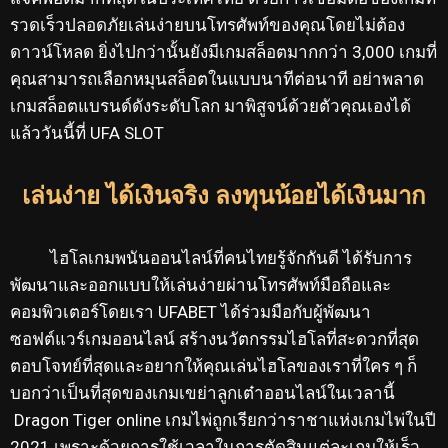
รวดเร็วปลอดภัยเล่นง่ายบนโทรศัพท์ของคุณโดยไม่ต้อง
ดาวน์โหลด ยิ่งไปกว่านั้นยังมีเกมสล็อตมากกว่า 3,000 เกมที่
คุณสามารถเลือกหมุนสล็อตในแบบนาทีต่อนาที อย่าพลาด
เกมสล็อตแบรนด์ดังระดับโลก มาพิสูจน์ด้วยตัวคุณเองได้
แล้ววันนี้ที่ UFA SLOT
เล่นง่าย ได้เงินจริง ลงทุนน้อยได้เงินมาก
ไฮโลเกมพนันออนไลน์ที่คนไทยรู้จักกันดี ได้รับการ
พัฒนาและออกแบบให้เล่นง่ายผ่านโทรศัพท์มือถือและ
คอมพิวเตอร์โดยเรา UFABET ได้ร่วมมือกับผู้พัฒนา
ซอฟต์แวร์เกมออนไลน์ สร้างนวัตกรรมไฮโลที่สะดวกที่สุด
ตอบโจทย์ที่สุดและอยากให้คุณเล่นไฮโลของเราที่ใคร ๆ ก็
บอกว่าเป็นที่สุดของเกมเขย่าลูกเต๋าออนไลน์ในเวลานี้
Dragon Tiger online เกมไพ่ถูกเรียกว่าราชาแห่งเกมไพ่ในปี
2021 เพราะด้วยการใช้เวลาในการตัดสินแต่ละเกมให้เร็ว