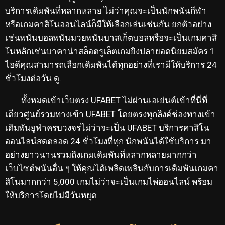
บริการเดิมพันที่หลากหลาย ไม่ว่าคุณจะเป็นนักพนันกีฬา
หรือเกมคาสิโนออนไลน์ก็มีให้เลือกเล่นเช่นกัน ยกตัวอย่าง
เช่นพนันบอลพนันมวยพนันบาสเก็ตบอลหรือจะเป็นเกมคาสิ
โนหลักเช่นบาคาน่าสล็อตรูเล็ตเกมยิงปลายอดนิยมสมัคร 1
ไอดีคุณสามารถเลือกเดิมพันได้ทุกอย่างที่เรามีให้บริการ 24
ชั่วโมงต่อวัน ดู.
ทั้งหมดเข้าเว็บตรง UFABET ไม่ผ่านเอเย่นต์เข้าที่นี่ที่
เดียวศูนย์รวมทางเข้า UFABET โดยตรงทุกลิงค์ช่องทางเข้า
เดิมพันยูฟ่าครบวงจรไม่ว่าจะเป็น UFABET บริการคาสิโน
ออนไลน์สดตลอด 24 ชั่วโมงที่ทุก นักพนันได้ใช้บริการ มา
อย่างยาวนานรวมถึงเกมเดิมพันที่หลากหลายมากกว่า
เว็บไซต์พนันอื่น ๆ ให้คุณได้เพลิดเพลินกับการเดิมพันเกมคา
สิโนมากกว่า 5,000 เกมไม่ว่าจะเป็นเกมไพ่ออนไลน์ พร้อม
ให้บริการโดยไม่มีวันหยุด