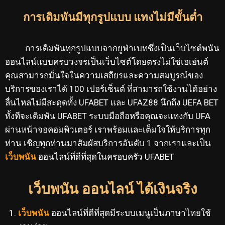
การเดิมพันมีทุกรูปแบบ แทงไม่มีขั้นต่ำ
การเดิมพันทุกรูปแบบจากยูฟ่าเบทซึ่งเป็นเว็บไซต์พนัน
ออนไลน์แบบครบวงจรเป็นเว็บไซต์โดยตรงไม่ใช่เอเย่นต์
คุณสามารถมั่นใจในความเสถียรและความสมบูรณ์ของ
บริการของเราได้ 100 เปอร์เซ็นต์ ที่สามารถใช้งานได้อย่าง
ลื่นไหลไม่มีสะดุดทั้ง UFABET และ UFAZ88 นึกถึง UEFA BET
ทั้งทีจะเดิมพัน UFABET ระบบมือถือหรือคุณจะแทงกับ UFA
ผ่านหน้าจอคอมพิวเตอร์ เราพร้อมและเต็มใจให้บริการทุก
ท่าน เชิญทุกท่านมาสัมผัสบริการอันดับ 1 จากเราและเป็น
เว็บพนัน
ออนไลน์ที่ดีที่สุดในครอบครัว UFABET
เว็บพนัน ออนไลน์ ได้เงินจริง
เว็บพนัน
ออนไลน์ที่ดีที่สุดมีระบบเมนูเป็นภาษาไทยใช้