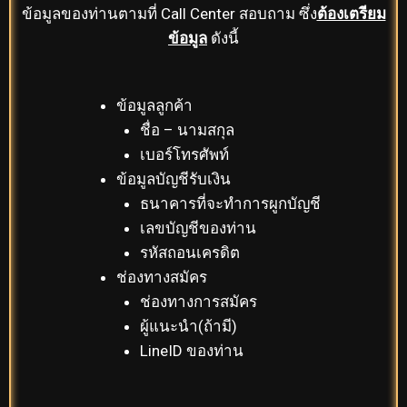
ข้อมูลของท่านตามที่ Call Center สอบถาม ซึ่ง
ต้องเตรียม
ข้อมูล
ดังนี้
ข้อมูลลูกค้า
ชื่อ – นามสกุล
เบอร์โทรศัพท์
ข้อมูลบัญชีรับเงิน
ธนาคารที่จะทำการผูกบัญชี
เลขบัญชีของท่าน
รหัสถอนเครดิต
ช่องทางสมัคร
ช่องทางการสมัคร
ผู้แนะนำ(ถ้ามี)
LineID ของท่าน