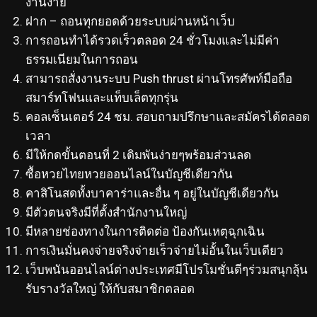
งานง่าย
ฝาก – ถอนทุกยอดด้วยระบบผ่านหน้าเว็บ
การถอนทำได้รวดเร็วตลอด 24 ชั่วโมงและไม่มีค่า
ธรรมเนียมในการถอน
สามารถสั่งงานระบบ Push thrust ผ่านโทรศัพท์มือถือ
สมาร์ทโฟนและแท็บเล็ตทุกรุ่น
คอลเซ็นเตอร์ 24 ชม. สอบถามปรึกษาและสมัครได้ตลอด
เวลา
มีให้กดขั้นตอนที่ 2 เดิมพันง่ายๆพร้อมส่วนลด
ซื้อหวยไทยหวยออนไลน์ในบัญชีเดียวกัน
คาสิโนสดทั้งบาคาร่าและอื่น ๆ อยู่ในบัญชีเดียวกัน
มีตัวตนจริงมีที่ตั้งสำนักงานใหญ่
มีหลายช่องทางในการติดต่อ ป้องกันเหตุฉุกเฉิน
การเงินมั่นคงจ่ายจริงจ่ายเร็วจ่ายไม่อั้นในเว็บเดียว
เว็บพนันออนไลน์ต่างประเทศมีโปรโมชั่นดีๆร่วมสนุกลุ้น
รับรางวัลใหญ่ ให้กับสมาชิกตลอด