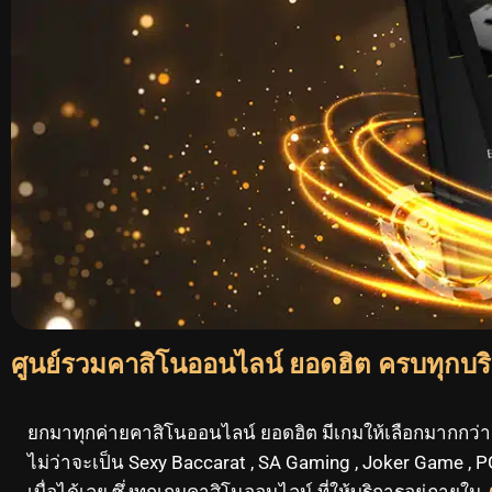
ศูนย์รวมคาสิโนออนไลน์ ยอดฮิต ครบทุกบริ
ยกมาทุกค่ายคาสิโนออนไลน์ ยอดฮิต มีเกมให้เลือกมากกว่า 1
ไม่ว่าจะเป็น Sexy Baccarat , SA Gaming , Joker Game , P