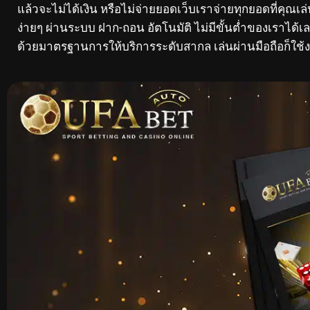
แล้วจะไม่ได้เงิน หรือไม่จ่ายยอดเว็บเราจ่ายทุกยอดที่คุณ
ง่ายๆ ผ่านระบบ ฝาก-ถอน อัตโนมัติ ไม่มีขั้นต่ำของเราได
ด้วยมาตรฐานการให้บริการระดับสากล เล่นผ่านมือถือก็ใช้งานได