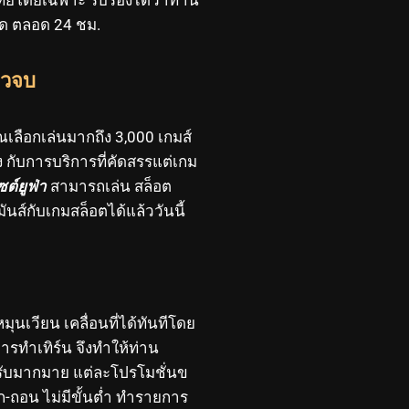
ยโดยเฉพาะ รับรองได้ว่าท่าน
ุด ตลอด 24 ชม.
ียวจบ
ณเลือกเล่นมากถึง 3,000 เกมส์
กับการบริการที่คัดสรรแต่เกม
ซต์ยูฟ่า
สามารถเล่น สล็อต
นส์กับเกมสล็อตได้แล้ววันนี้
นเวียน เคลื่อนที่ได้ทันทีโดย
การทำเทิร์น จึงทำให้ท่าน
อกรับมากมาย แต่ละโปรโมชั่นข
ก-ถอน ไม่มีขั้นต่ำ ทำรายการ