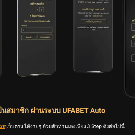
ป็นสมาชิก ผ่านระบบ UFABET Auto
เบท
เว็บตรง ได้ง่ายๆ ด้วยตัวท่านเองเพียง 3 Step ดังต่อไปนี้