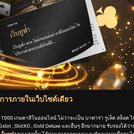
การภายในเว็บไซต์เดียว
000 เกมคาสิโนออนไลน์ ไม่ว่าจะเป็น บาคาร่า รูเล็ต สล็อต ไพ
Gslot , SlotXO , Gold Deluxe และอื่นๆ อีกมากมาย รับรองได้ว่า