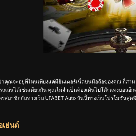
คุณจะอยู่ที่ไหนเพียงแค่มีอินเตอร์เน็ตบนมือถือของคุณ ก็
ารถเล่นได้เช่นเดียวกัน คุณไม่จำเป็นต้องเดินไปโต๊ะแทงบอลอีกต
สมาชิกกับทางเว็บ UFABET Auto วันนี้ทางเว็บโปรโมชั่นสุดพ
อเย่นต์