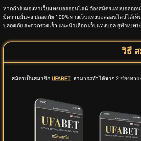
หากกำลังมองหาเว็บแทงบอลออนไลน์ ต้องสมัครแทงบอลออน
มีความมั่นคง ปลอดภัย 100% ทางเว็บแทงบอลออนไลน์ได้เห็นค
ปลอดภัย สะดวกรวดเร็ว แนะนำเลือก เว็บแทงบอล ยูฟ่าเบท1
วิธี
สมัครเป็นสมาชิก
UFABET
สามารถทำได้จาก 2 ช่องทาง คื