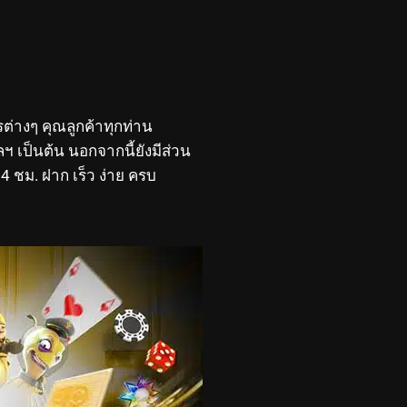
รต่างๆ คุณลูกค้าทุกท่าน
 เป็นต้น นอกจากนี้ยังมีส่วน
4 ชม. ฝาก เร็ว ง่าย ครบ