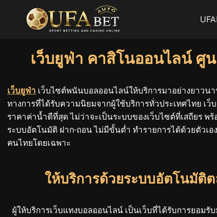
UFA
เว็บยูฟ่า คาสิโนออนไลน์ ศู
เว็บยูฟ่า
เว็บไซต์พนันบอลออนไลน์ให้บริการมาอย่างยาวนาน คร
ทางการที่ได้รับความนิยมจากผู้ใช้บริการทั่วประเทศไทย เว็บแท
ราคาค่าน้ำดีที่สุด ไม่ว่าจะเป็นระบบของเว็บไซต์ที่เสถียร 
ระบบอัตโนมัติ ฝาก-ถอน ไม่มีขั้นต่ำ ทำรายการได้ด้วยตัว
คนไทยโดยเฉพาะ
ให้บริการด้วยระบบอัตโนมัติ
ผู้ให้บริการเว็บแทงบอลออนไลน์ เป็นเว็บที่ได้รับการยอมร