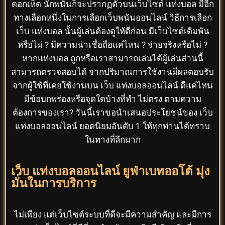
ดอกเห็ด นักพนันก็จะปรากฏตัวบนเว็บไซต์ แท่งบอล มีอีก
ทางเลือกหนึ่งในการเลือกเว็บพนันออนไลน์ วิธีการเลือก
เว็บ แท่งบอล นั้นผู้เล่นต้องดูให้ดีก่อน มีเว็บไซต์เดิมพัน
หรือไม่ ? มีความน่าเชื่อถือแค่ไหน ? จ่ายจริงหรือไม่ ?
หากแท่งบอล ถูกหรือเราสามารถเล่นได้ผู้เล่นส่วนนี้
สามารถตรวจสอบได้ จากปริมาณการใช้งานมีผลตอบรับ
จากผู้ใช้ที่เคยใช้งานบน เว็บ แท่งบอลออนไลน์ ดีแค่ไหน
มีข้อบกพร่องหรือจุดใดบ้างที่ทำ ไม่ตรง ตามความ
ต้องการของเรา? วันนี้เราขอนำเสนอประโยชน์ของ เว็บ
แท่งบอลออนไลน์ ยอดนิยมอันดับ 1 ให้ทุกท่านได้ทราบ
ในทางที่ลึกมาก
เว็บ แท่งบอลออนไลน์ ยูฟ่าเบทออโต้ มุ่ง
มั่นในการบริการ
ไม่เพียง แต่เว็บไซต์ระบบที่ดีจะมีความสำคัญ
และมีการ