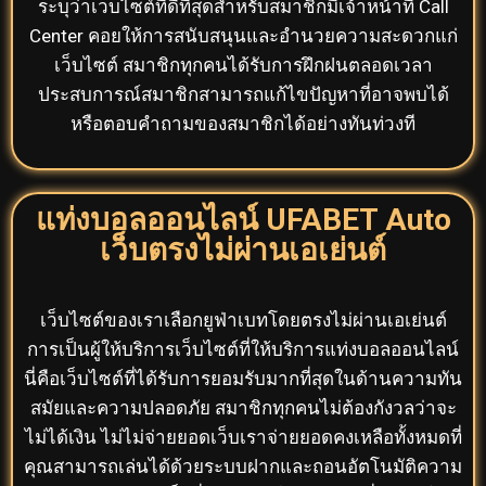
ระบุว่าเว็บไซต์ที่ดีที่สุดสำหรับสมาชิกมีเจ้าหน้าที่ Call
Center คอยให้การสนับสนุนและอำนวยความสะดวกแก่
เว็บไซต์
สมาชิกทุกคนได้รับการฝึกฝนตลอดเวลา
ประสบการณ์สมาชิกสามารถแก้ไขปัญหาที่อาจพบได้
หรือตอบคำถามของสมาชิกได้อย่างทันท่วงที
แท่งบอลออนไลน์ UFABET Auto
เว็บตรงไม่ผ่านเอเย่นต์
เว็บไซต์ของเราเลือกยูฟ่าเบทโดยตรงไม่ผ่านเอเย่นต์
การเป็นผู้ให้บริการเว็บไซต์ที่ให้บริการแท่งบอลออนไลน์
นี่คือเว็บไซต์ที่ได้รับการยอมรับมากที่สุดในด้านความทัน
สมัยและความปลอดภัย
สมาชิกทุกคนไม่ต้องกังวลว่าจะ
ไม่ได้เงิน
ไม่ไม่จ่ายยอดเว็บเราจ่ายยอดคงเหลือทั้งหมดที่
คุณสามารถเล่นได้ด้วยระบบฝากและถอนอัตโนมัติความ