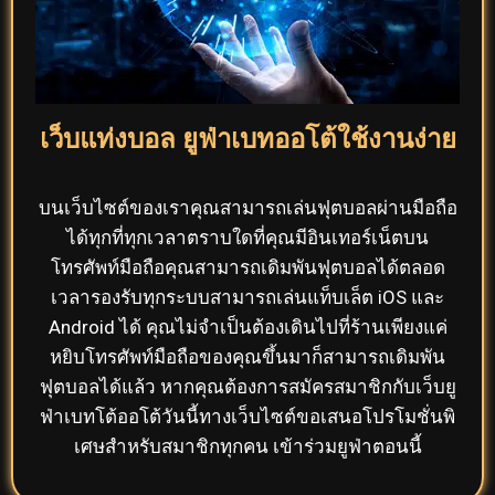
เว็บแท่งบอล ยูฟ่าเบทออโต้ใช้งานง่าย
บนเว็บไซต์ของเราคุณสามารถเล่นฟุตบอลผ่านมือถือ
ได้ทุกที่ทุกเวลาตราบใดที่คุณมีอินเทอร์เน็ตบน
โทรศัพท์มือถือคุณสามารถเดิมพันฟุตบอลได้ตลอด
เวลารองรับทุกระบบสามารถเล่นแท็บเล็ต iOS และ
Android ได้
คุณไม่จำเป็นต้องเดินไปที่ร้านเพียงแค่
หยิบโทรศัพท์มือถือของคุณขึ้นมาก็สามารถเดิมพัน
ฟุตบอลได้แล้ว
หากคุณต้องการสมัครสมาชิกกับเว็บยู
ฟ่าเบทโต้ออโต้วันนี้ทางเว็บไซต์ขอเสนอโปรโมชั่นพิ
เศษสำหรับสมาชิกทุกคน
เข้าร่วมยูฟ่าตอนนี้