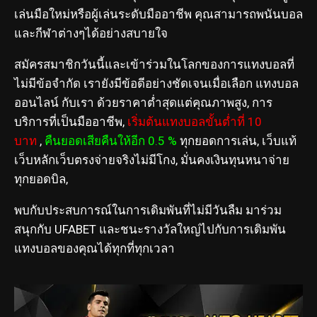
เล่นมือใหม่หรือผู้เล่นระดับมืออาชีพ คุณสามารถพนันบอล
และกีฬาต่างๆได้อย่างสบายใจ
สมัครสมาชิกวันนี้และเข้าร่วมในโลกของการแทงบอลที่
ไม่มีข้อจำกัด เรายังมีข้อดีอย่างชัดเจนเมื่อเลือก แทงบอล
ออนไลน์ กับเรา
ด้วยราคาต่ำสุดแต่คุณภาพสูง
,
การ
บริการที่เป็นมืออาชีพ
,
เริ่มต้นแทงบอลขั้นต่ำที่ 10
บาท
,
คืนยอดเสียคืนให้อีก 0.5 %
ทุกยอดการเล่น
,
เว็บแท้
เว็บหลักเว็บตรงจ่ายจริงไม่มีโกง
,
มั่นคงเงินทุนหนาจ่าย
ทุกยอดบิล
,
พบกับประสบการณ์ในการเดิมพันที่ไม่มีวันลืม มาร่วม
สนุกกับ UFABET และชนะรางวัลใหญ่ไปกับการเดิมพัน
แทงบอลของคุณได้ทุกที่ทุกเวลา