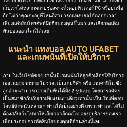
ให้ง่าย สะดวก รวดเร็ว เข้าถึงง่ายกว่าเดิม ท่านสามารถเข้า
เว็บเราได้หลากหลายช่องทางทั้งคอมพิวเตอร์ PC หรือบนมือ
ถือ ไม่ว่าคุณจะอยู่ที่ไหนก็สามารถแทงบอลได้ตลอดเวลา
เพียงแค่หยิบโทรศัพท์มือถือของคุณขึ้นมา และเลือกลงเดิม
พันบอลออนไลน์ได้เลย
แนะนำ แทงบอล AUTO UFABET
และเกมพนันที่เปิดให้บริการ
ภายในเว็บไซต์ของเรานั้นมีเกมพนันให้ลูกค้าเลือกใช้บริการ
เยอะแยะมากมาย ไม่ว่าจะเป็นเกมกีฬา หรือ เกมคาสิโน ซึ่ง
ลูกค้าจะสามารถวางเดิมพันได้ทั้ง 2 รูปแบบ โดยการสมัคร
เป็นสมาชิกกับกับเราเพียง User เดียวเท่านั้น เป็นเรื่องที่ตอบ
โจทย์นักพนันหลาย ๆ ท่านได้เป็นอย่างดี เพราะท่านจะได้ไม่
ต้องสลับเว็บไปมาให้เสียเวลาอีกต่อไป ลองดูบริการของเรา
เพื่อประกอบการตัดสินใจของคุณที่ด้านล่างนี้เลย