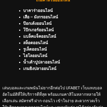
เกมคาสิโนออนไลน์
บาคาร่าออนไลน์
เสือ – มังกรออนไลน์
ป๊อกเด้งออนไลน์
โป๊กเกอร์ออนไลน์
แบล็คแจ็คออนไลน์
สล็อตออนไลน์
รูเล็ตออนไลน์
ไฮโลออนไลน์
น้ำเต้าปูปลาออนไลน์
เกมยิงปลาออนไลน์
เล่นบอลและเกมพนันไม่ยากอีกต่อไป UFABET เว็บแทงบอล
อัตโนมัติที่ให้บริการดีที่สุด พร้อมเกมคาสิโนหลากหลายให้
เลือกเล่น สมัครฟรี ฝาก-ถอนไว เข้าใจง่าย สะดวกรวดเร็ว