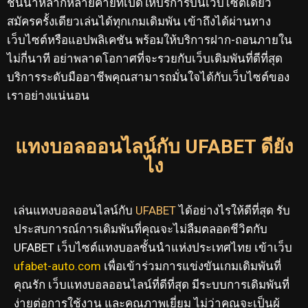
ชั้นนำหลากหลายค่ายที่เปิดให้บริการบนเว็บไซต์เดียว
สมัครครั้งเดียวเล่นได้ทุกเกมเดิมพัน เข้าถึงได้ผ่านทาง
เว็บไซต์หรือแอปพลิเคชัน พร้อมให้บริการฝาก-ถอนภายใน
ไม่กี่นาที อย่าพลาดโอกาศที่จะรวยกับเว็บเดิมพันที่ดีที่สุด
บริการระดับมืออาชีพคุณสามารถมั่นใจได้กับเว็บไซต์ของ
เราอย่างแน่นอน
แทงบอลออนไลน์กับ UFABET ดียัง
ไง
เล่นแทงบอลออนไลน์กับ
UFABET
ได้อย่างไรให้ดีที่สุด รับ
ประสบการณ์การเดิมพันที่คุณจะไม่ลืมตลอดชีวิตกับ
UFABET เว็บไซต์แทงบอลชั้นนำแห่งประเทศไทย เข้าเว็บ
ufabet-auto.com
เพื่อเข้าร่วมการแข่งขันเกมเดิมพันที่
คุณรัก เว็บแทงบอลออนไลน์ที่ดีที่สุด มีระบบการเดิมพันที่
ง่ายต่อการใช้งาน และคุณภาพเยี่ยม ไม่ว่าคุณจะเป็นผู้