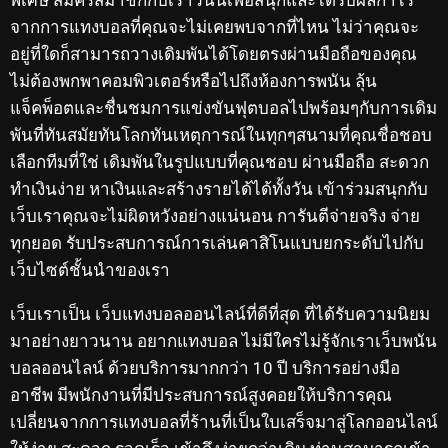
จากการแทงบอลที่คุณจะไม่เคยพบจากที่ไหน ไม่ว่าคุณจะ
อยู่ที่ใดก็สามารถวางเดิมพันได้โดยตรงผ่านมือถือของคุณ
ไม่ต้องพกพาคอมพิวเตอร์หรือไปถึงห้องการพนัน ลุ้น
แจ็คพ็อตและชื่นชมการแข่งขันฟุตบอลไปพร้อมๆกับการเดิม
พันที่ทันสมัยทันโลกทันเหตุการณ์ในทุกๆสนามที่คุณชื่อชอบ
เลือกทีมที่ใช่ เดิมพันในรูปแบบที่คุณชอบ ผ่านมือถือ สะดวก
ทำเงินง่าย หาเงินและสร้างรายได้ได้ทั้งวัน เข้าร่วมสนุกกับ
เว็บเราคุณจะไม่ผิดหวังอย่างแน่นอน การันตีจ่ายจริง จ่าย
ทุกยอด รับประสบการณ์การเล่นคาสิโนแบบยกระดับไปกับ
เว็บไซต์ชั้นนำของเรา
เว็บเราเป็น เว็บแทงบอลออนไลน์ที่ดีที่สุด ที่ได้รับความนิยม
มาอย่างยาวนาน อยากแทงบอล ไม่มีใครไม่รู้จักเราเว็บพนัน
บอลออนไลน์ ด้วยบริการมากกว่า 10 ปี บริการอย่างมือ
อาชีพ มีพนักงานที่มีประสบการณ์สูงคอยให้บริการคุณ
เปลี่ยนจากการแทงบอลที่ร้านที่เป็นใบเสร็จมาสู่โลกออนไลน์