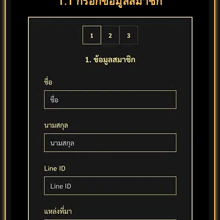
1.1 กรอกข้อมูลสมาชิก