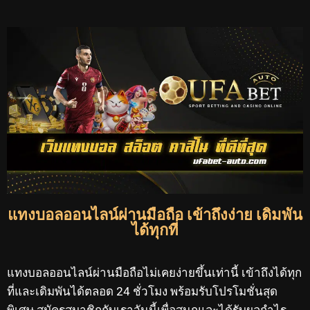
แทงบอลออนไลน์ผ่านมือถือ เข้าถึงง่าย เดิมพัน
ได้ทุกที่
แทงบอลออนไลน์ผ่านมือถือไม่เคยง่ายขึ้นเท่านี้ เข้าถึงได้ทุก
ที่และเดิมพันได้ตลอด 24 ชั่วโมง พร้อมรับโปรโมชั่นสุด
พิเศษ สมัครสมาชิกกับเราวันนี้เพื่อสนุกและได้รับผลกำไร