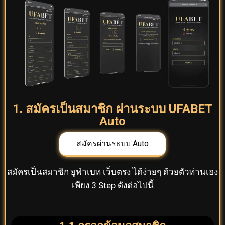
1. สมัครเป็นสมาชิก ผ่านระบบ UFABET
Auto
สมัครผ่านระบบ Auto
สมัครเป็นสมาชิก ยูฟ่าเบท เว็บตรง ได้ง่ายๆ ด้วยตัวท่านเอง
เพียง 3 Step ดังต่อไปนี้