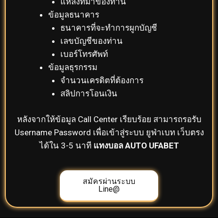
แหล่งที่มาของท่าน
ข้อมูลธนาคาร
ธนาคารที่จะทำการผูกบัญชี
เลขบัญชีของท่าน
เบอร์โทรศัพท์
ข้อมูลธุรกรรม
จำนวนเครดิตที่ต้องการ
สลิปการโอนเงิน
หลังจากให้ข้อมูล Call Center เรียบร้อย สามารถรอรับ
Username Password เพื่อเข้าสู่ระบบ ยูฟ่าเบท เว็บตรง
ได้ใน 3-5 นาที
แทงบอล AUTO UFABET
สมัครผ่านระบบ
Line@