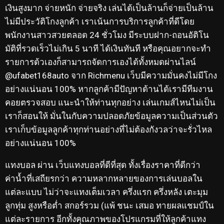
เงินสูงมาก จ่ายหนัก จ่ายจริง เล่นได้เป็นล้านก็จ่ายเป็นล้าน
ไม่มีประวัติโกงลูกค้า เราเน้นการบริการลูกค้าที่ดีโดย
พนักงานสาวสวยตลอด 24 ชั่วโมง มีระบบฝาก-ถอนอัติโน
มัติที่รวดเร็วไม่เกิน 5 นาที ได้เงินทันที หรือคุณอยากจะทำ
รายการด้วเองก็สามารถจัดการเองได้ทั้งหมดผ่านไลน์
@ufabet168auto จาก Richmenu เว็บมีความมั่นคงไม่มีโกง
อย่างแน่นอน 100% หากลูกค้ามีปัญหาด้านได้เรามีทีมงาน
คอยตรวจสอบ แนะนำให้ท่านทุกอย่าง เล่นเกมส์ไหนไม่เป็น
เราก็สอนให้ มั่นในกับความปลอดภัยข้อมูลความเป็นส่วนตัว
เราเก็บข้อมูลลูกค้าทุกท่านอย่างที่ไม่ต้องกังวลว่าจะรั่วไหล
อย่างแน่นอน 100%
แทงบอล ผ่าน เว็บแทงบอลที่ดีที่สุด ทั้งเรื่องราคาที่ดีกว่า
ค่าน้ำที่เสถียรกว่า ความหลากหลายของการเล่นบอลใน
แต่ละแบบ ไม่ว่าจะแทงเต็มเวลา ครึ่งแรก ครึ่งหลัง เตะมุม
ลูกทุ่ม สูงหรือต่ำ สกอร์รวม (แพ้ ชนะ เสมอ ทายผลแชมป์ใน
แต่ละรายการ อีกทั้งคุณภาพของโปรแกรมที่ให้ลูกค้าแทง