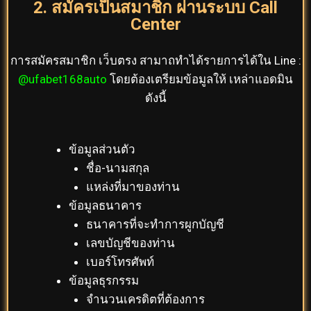
2. สมัครเป็นสมาชิก ผ่านระบบ Call
Center
การสมัครสมาชิก เว็บตรง สามาถทำได้รายการได้ใน Line :
@ufabet168auto
โดยต้องเตรียมข้อมูลให้ เหล่าแอดมิน
ดังนี้
ข้อมูลส่วนตัว
ชื่อ-นามสกุล
แหล่งที่มาของท่าน
ข้อมูลธนาคาร
ธนาคารที่จะทำการผูกบัญชี
เลขบัญชีของท่าน
เบอร์โทรศัพท์
ข้อมูลธุรกรรม
จำนวนเครดิตที่ต้องการ