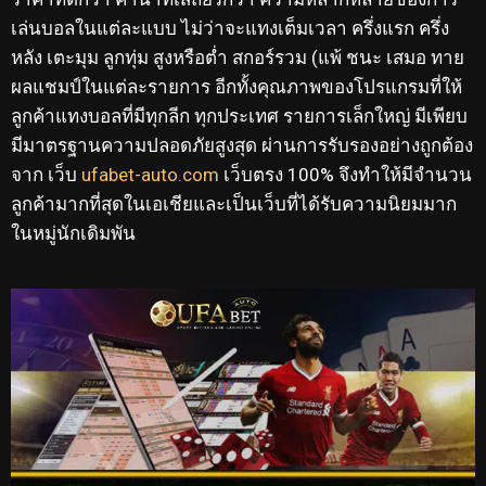
เล่นบอลในแต่ละแบบ ไม่ว่าจะแทงเต็มเวลา ครึ่งแรก ครึ่ง
หลัง เตะมุม ลูกทุ่ม สูงหรือต่ำ สกอร์รวม (แพ้ ชนะ เสมอ ทาย
ผลแชมป์ในแต่ละรายการ อีกทั้งคุณภาพของโปรแกรมที่ให้
ลูกค้าแทงบอลที่มีทุกลีก ทุกประเทศ รายการเล็กใหญ่ มีเพียบ
มีมาตรฐานความปลอดภัยสูงสุด ผ่านการรับรองอย่างถูกต้อง
จาก เว็บ
ufabet-auto.com
เว็บตรง 100% จึงทำให้มีจำนวน
ลูกค้ามากที่สุดในเอเชียและเป็นเว็บที่ได้รับความนิยมมาก
ในหมู่นักเดิมพัน