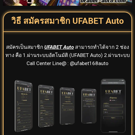
วิธี สมัครสมาชิก UFABET Auto
สมัครเป็นสมาชิก
UFABET Auto
สามารถทำได้จาก 2 ช่อง
ทาง คือ 1.ผ่านระบบอัตโนมัติ (UFABET Auto) 2.ผ่านระบบ
Call Center Line@ : @ufabet168auto