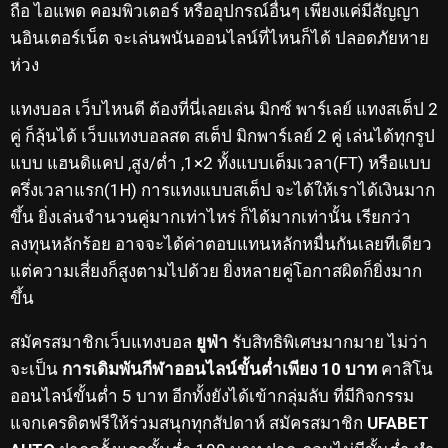
ถือ ไอแพด คอมพิวเตอร์ หรืออุปกรณ์อื่นๆ เพียงแค่มีสัญญา
นอินเตอร์เน็ต จะเล่นพนันออนไลน์ที่ไหนก็ได้ ปลอดภัยหาย
ห่วง
แทงบอล เว็บไหนดี ต้องที่นี่เลยเล่น มิกซ์ พาร์เลย์ แทงสเต็ป 2
คู่ ก็ลุ้นได้ เว็บแทงบอลสด สเต็ป มิกพาร์เลย์ 2 คู่ เล่นได้ทุกรูป
แบบ แฮนดิแคป ,สูง/ต่ำ ,1×2 ทั้งแบบเต็มเวลา(FT) หรือแบบ
ครึ่งเวลาแรก(1H) การแทงแบบสเต็ป จะได้ให้เราได้เงินมาก
ขึ้น ยิ่งเล่นจำนวนคู่มากเท่าไหร่ ก็ได้มากเท่านั้น เรียกว่า
ลงทุนหลักร้อย อาจจะได้ค่าตอบแทนหลักหมื่นกันเลยทีเดียว
แต่ความเสี่ยงก็สูงตามไปด้วย ยิ่งหลายคู่โอกาสผิดก็ยิ่งมาก
ขึ้น
สมัครสมาชิกเว็บแทงบอล
ยูฟ่า
รับสิทธิพิเศษมากมาย ไม่ว่า
จะเป็น
การเดิมพันกีฬาออนไลน์ขั้นต่ำเพียง 10 บาท
คาสิโน
ออนไลน์ขั้นต่ำ 5 บาท อีกทั้งยังได้เข้ากลุ่มลับ ที่มีกิจกรรม
แจกเครดิตฟรีให้ร่วมสนุกทุกสัปดาห์ สมัครสมาชิก
UFABET