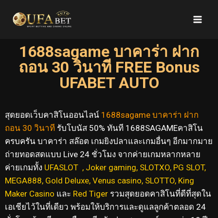
1688sagame บาคาร่า ฝาก
ถอน 30 วินาที FREE Bonus
UFABET AUTO
สุดยอดเว็บคาสิโนออนไลน์
1688sagame บาคาร่า ฝาก
ถอน 30 วินาที
รับโบนัส 50% ทันที 1688SAGAMEคาสิโน
ครบครัน บาคาร่า สล๊อต เกมยิงปลาและเกมอื่นๆ อีกมากมาย
ถ่ายทอดสดแบบ Live 24 ชั่วโมง จากค่ายเกมหลากหลาย
ค่ายเกมทั้ง
UFASLOT , Joker gaming, SLOTXO, PG SLOT,
MEGA888, Gold Deluxe, Venus casino, SLOTTO, King
Maker Casino
และ
Red Tiger
รวมสุดยอดคาสิโนที่ดีที่สุดใน
เอเชียไว้ในที่เดียว พร้อมให้บริการและดูแลลูกค้าตลอด 24