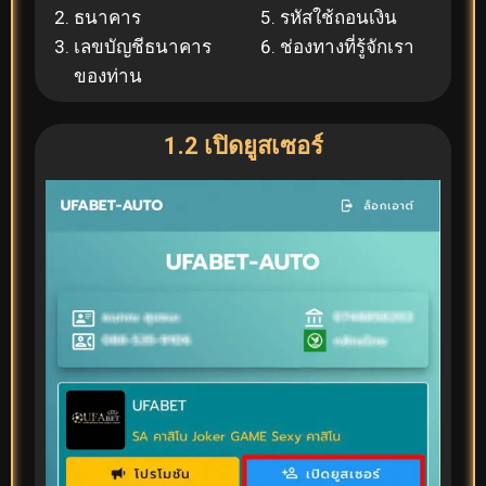
ธนาคาร
รหัสใช้ถอนเงิน
เลขบัญชีธนาคาร
ช่องทางที่รู้จักเรา
ของท่าน
1.2 เปิดยูสเซอร์