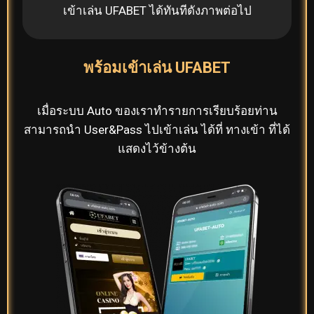
เข้าเล่น UFABET ได้ทันทีดังภาพต่อไป
พร้อมเข้าเล่น UFABET
เมื่อระบบ Auto ของเราทำรายการเรียบร้อยท่าน
สามารถนำ User&Pass ไปเข้าเล่น ได้ที่ ทางเข้า ที่ได้
แสดงไว้ข้างต้น