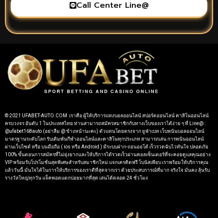
Call Center Line@
© 2021 UFABET-AUTO.COM เราคือ ผู้ให้บริการแทงบอลออนไลน์ สปอร์ตออนไลน์ คาสิโนออนไลน์
ครบวงจร อันดับ 1 ในประเทศไทย ท่านสามารถสมัครสมาชิกกับทางเว็บของเราได้ง่าย ๆ ที่ Line@ :
@ufabet168auto (อย่าลืม @ ข้างหน้านะคะ) ตัวแทนโดยตรงจาก ยูฟ่าเบท เว็บพนันบอลออนไลน์
มาตรฐานระดับโลก รับเดิมพันกีฬาออนไลน์และคาสิโนทุกประเภท สามารถเล่น การพนันออนไลน์
ผ่านเว็บไซต์ หรือ บนมือถือ ( ios หรือ Android ) มีระบบฝาก-ถอนออโต้ เร็วรวดฉับไวทันใจ ปลอดภัย
100% ขั้นตอนการสมัครที่ไม่ยุ่งยากและให้บริการได้รวดเร็วผ่านคอลเซ็นเตอร์ที่จะคอยดูแลคุณอย่าง
VIP พร้อมรับโปรโมชั่นสุดพิเศษสำหรับสมาชิกใหม่ แจกเครดิตฟรี โบนัสเพียบ เราพร้อมให้บริการคุณ
แล้ววันนี้ มั่นใจได้ในการให้บริการของเราดีที่สุดจากเรา ด้วยประสบการณ์ที่มาก จริงใจ มั่นคง ลุ้นรับ
รางวัลใหญ่ทุกวัน แจ็คพอตแตกบ่อยมากที่สุด เล่นได้ตลอด 24 ชั่วโมง