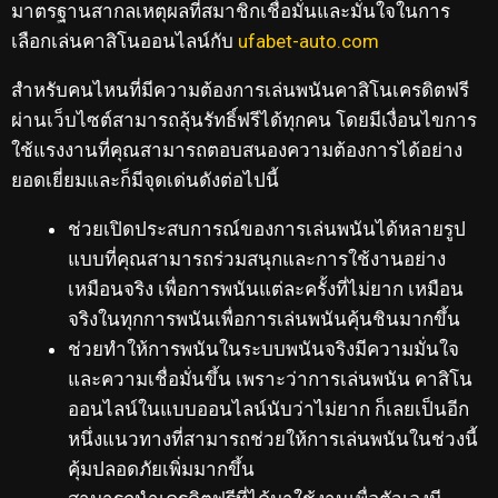
มาตรฐานสากลเหตุผลที่สมาชิกเชื่อมั่นและมั่นใจในการ
เลือกเล่นคาสิโนออนไลน์กับ
ufabet-auto.com
สำหรับคนไหนที่มีความต้องการเล่นพนันคาสิโนเครดิตฟรี
ผ่านเว็บไซต์สามารถลุ้นรัทธิ์ฟรีได้ทุกคน โดยมีเงื่อนไขการ
ใช้แรงงานที่คุณสามารถตอบสนองความต้องการได้อย่าง
ยอดเยี่ยมและก็มีจุดเด่นดังต่อไปนี้
ช่วยเปิดประสบการณ์ของการเล่นพนันได้หลายรูป
แบบที่คุณสามารถร่วมสนุกและการใช้งานอย่าง
เหมือนจริง เพื่อการพนันแต่ละครั้งที่ไม่ยาก เหมือน
จริงในทุกการพนันเพื่อการเล่นพนันคุ้นชินมากขึ้น
ช่วยทำให้การพนันในระบบพนันจริงมีความมั่นใจ
และความเชื่อมั่นขึ้น เพราะว่าการเล่นพนัน คาสิโน
ออนไลน์ในแบบออนไลน์นับว่าไม่ยาก ก็เลยเป็นอีก
หนึ่งแนวทางที่สามารถช่วยให้การเล่นพนันในช่วงนี้
คุ้มปลอดภัยเพิ่มมากขึ้น