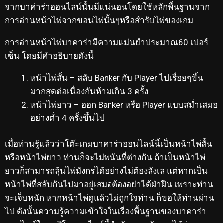
จากบาค่าร่าออนไลน์นั้นมีแน่นอนโดยใช้หลักพื้นฐานจาก
การอ่านหน้าไพ่จากขอนไพ่นั้นๆหรือสำรับไพ่ของเกม
การอ่านหน้าไพ่บาคาร่ามีความแม่นยำประมาณ60 เปอร์
เซ็น โดยมีคำอธิบายดังนี้
หน้าไพ่สั้น – สลับ Banker กับ Player ไปเรื่อยๆขึ้น
มากสุดต่อเนื่องกันห้ามเกิน 3 ครั้ง
หน้าไพ่ยาว – ออก Banker หรือ Player แบบสม่ำเสมอ
อย่างต่ำ 4 ครั้งขึ้นไป
เมื่อท่านรู้แล้วว่าโต๊ะเกมบาคาร่าออนไลน์นี้เป็นหน้าไพ่สั้น
หรือหน้าไพ่ยาว ท่านก็จะไม่พนันที่ต่างกัน ถ้าเป็นหน้าไพ่
ยาวก็สามารถลุ้นไพ่มังกรได้อย่างไม่ต้องลังเล แต่หากเป็น
หน้าไพ่ที่สลับกันไปมาอยู่เสมอต้องอย่าได้ฝ่าฝืน เพราะท่าน
จะเจ็บหนัก หากหน้าไพ่ดูแล้วไม่ถูกใจท่าน ก็ขอให้ท่านผ่าน
ไป ดังนั้นความรู้ความเข้าใจในเรื่องพื้นฐานของบาคาร่า