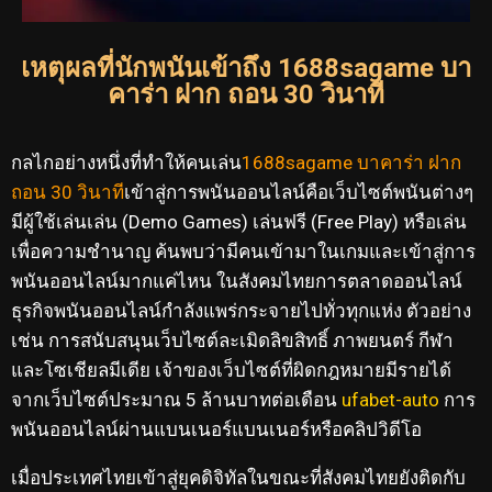
เหตุผลที่นักพนันเข้าถึง 1688sagame บา
คาร่า ฝาก ถอน 30 วินาที
กลไกอย่างหนึ่งที่ทำให้คนเล่น
1688sagame บาคาร่า ฝาก
ถอน 30 วินาที
เข้าสู่การพนันออนไลน์คือเว็บไซต์พนันต่างๆ
มีผู้ใช้เล่นเล่น (Demo Games) เล่นฟรี (Free Play) หรือเล่น
เพื่อความชำนาญ ค้นพบว่ามีคนเข้ามาในเกมและเข้าสู่การ
พนันออนไลน์มากแค่ไหน ในสังคมไทยการตลาดออนไลน์
ธุรกิจพนันออนไลน์กำลังแพร่กระจายไปทั่วทุกแห่ง ตัวอย่าง
เช่น การสนับสนุนเว็บไซต์ละเมิดลิขสิทธิ์ ภาพยนตร์ กีฬา
และโซเชียลมีเดีย เจ้าของเว็บไซต์ที่ผิดกฎหมายมีรายได้
จากเว็บไซต์ประมาณ 5 ล้านบาทต่อเดือน
ufabet-auto
การ
พนันออนไลน์ผ่านแบนเนอร์แบนเนอร์หรือคลิปวิดีโอ
เมื่อประเทศไทยเข้าสู่ยุคดิจิทัลในขณะที่สังคมไทยยังติดกับ