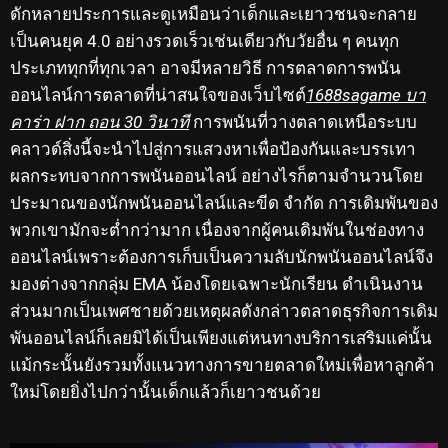
ดักหลายประการและดูเหมือนว่าเด็กและเยาวชนจะกลาย
เป็นคนยุค 4.0 อย่างรวดเร็วเช่นเดียวกับวัยอื่น ๆ คนทุก
ประเภททุกที่ทุกเวลา อาจมีหลายวิธี การตลาดการพนัน
ออนไลน์การตลาดที่น่าสนใจของเว็บไซต์
1688sagame บา
คาร่า ฝาก ถอน 30 วินาที
การพนันที่วางตลาดเหนือระบบ
คลาวด์สิ่งนี้จะนำไปสู่การแสวงหาเพื่อป้องกันและบรรเทา
ผลกระทบจากการพนันออนไลน์ อย่างไรก็ตามจำนวนโดย
ประมาณของนักพนันออนไลน์และขีด จำกัด การเดิมพันของ
พวกเขามักจะต่ำกว่ามาก เนื่องจากผู้คนเดิมพันในช่องทาง
ออนไลน์เพราะต้องการเก็บเป็นความลับนักพนันออนไลน์จึง
มองต่างจากกลุ่ม EMA น้องโดยเฉพาะนักเรียน ดำเนินงาน
ส่วนมากเป็นเพศชายด้วยเหตุผลดังกล่าวตลาดธุรกิจการเดิม
พันออนไลน์ก็เลยมิได้เป็นเพียงแต่หนทางบริการเสริมแค่นั้น
แม้กระนั้นยังรวมทั้งแนวทางการขายตลาดใหม่เพื่อหาลูกค้า
ใหม่โดยยิ่งไปกว่านั้นเด็กแล้วก็เยาวชนด้วย