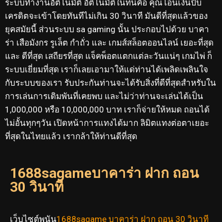
ระบบทำงานอัติโนมัติ อัติโนมัติในที่นี้คือ คุณโอนเงินปั้บ
เครดิตจะเข้าโดยทันทีไม่เกิน 30 วินาที มันดีที่สุดแล้วของ
ยุคสมัยนี้ ส่วนระบบ sa gaming นั้น ประกอบไปด้วย บาคา
ร่า เสือมังกร รูเล็ต กำถั่ว และ เกมส์สล็อตออนไลน์ เยอะที่สุด
และ ดีที่สุด เสถียรที่สุด แจ็คพ็อตแตกแต่ละวันแน่ๆ เกมไพ่ ก็
ระบบเยี่ยมที่สุด เราก็เลยเอามาให้แด่ท่านได้เพลิดเพลินใจ
กับระบบของเรา รับประกันท่านจะได้รับสิ่งที่ดีที่สุดสำหรับใน
การเล่นการเดิมพันที่เคยพบ และไม่ว่าท่านจะเล่นได้เป็น
1,000,000 หรือ 10,000,000 บาท เราก็จ่ายให้หมด ถอนได้
ไม่อั้นทุกๆวัน เปิดหน้าการแทงได้มาก ลิมิตแทงต่อตาเยอะ
ที่สุดในไทยแล้ว เรากล้าให้ท่านดีที่สุด
1688sagameบาคาร่า ฝาก ถอน
30 วินาที
เว็บไซต์พนัน
1688sagame บาคาร่า ฝาก ถอน 30 วินาที