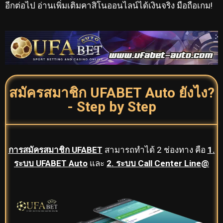
อีกต่อไป อ่านเพิ่มเติมคาสิโนออนไลน์ได้เงินจริง มือถือเกม!
สมัครสมาชิก UFABET Auto ยังไง?
- Step by Step
การสมัครสมาชิก UFABET
สามารถทำได้ 2 ช่องทาง คือ
1
.
ระบบ UFABET Auto
และ
2. ระบบ Call Center Line@