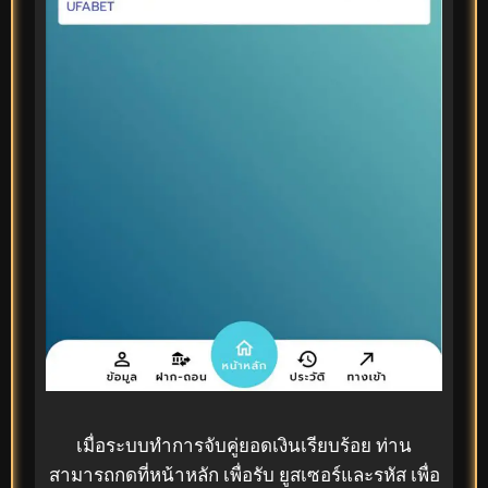
เมื่อระบบทำการจับคู่ยอดเงินเรียบร้อย ท่าน
สามารถกดที่หน้าหลัก เพื่อรับ ยูสเซอร์และรหัส เพื่อ