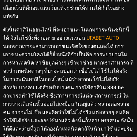
เลือกเว็บที่ดีก่อน เล่นเว็บแท้จะช่วยให้ท่านได้กำไรอย่าง
แท้จริง
ดังนั้นคาสิโนออนไลน์ ที่จะเอาชนะ ในเกมการพนันชนิดนี้
ได้ จึงไม่ใช่สิ่งที่ง่ายดาย อย่างแน่นอน
UFABET AUTO
นอกจากเราจะสามารถเอาชนะจิตใจของตนเองได้ การ
เอาชนะความโลภได้ก็สิ่งหนึ่งที่จำเป็นคือ การพยายามใน
การหาเทคนิค หาข้อมูลต่างๆ เข้ามาช่วย หากเราสามารถ ที่
จะนำเทคนิคต่างๆ ที่บางคนบอกว่าเชื่อไม่ได้ ใช้ไม่ได้จริง
ในการพนันคาสิโนออนไลน์ แม้ว่าอาจจะใช้ไม่ได้จริง
สำหรับบางคน แต่สำหรับบางคน การใช้คาสิโน
333 be
สามารถทำใช้ได้จริง ซึ่งสถานการณ์แต่ละสถานการณ์ ใน
การวางเดิมพันนั้น
ย่อมไม่เหมือนกันอยู่แล้ว หลายต่อหลาย
คน อาจจะไม่เชื่อ และคิดว่าใช้ไม่ได้จริง แต่หลายๆ คนคิด
ว่าใช้ได้จริง และลองใช้มาแล้ว ดังนั้นก็หลายทรรศนะ ดังนั้น
ให้ดีและง่ายที่สุด ให้ลองนำเทคนิคคาสิโนนำมาใช้ และปรับ