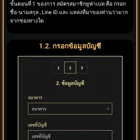
ขั้นตอนที่ 1 ของการ สมัครสมาชิกยูฟ่าเบท คือ กรอก
ชื่อ-นามสกุล , Line ID และ แหล่งที่มาของท่านว่ามาก
จากช่องทางใด
1.2. กรอกข้อมูลบัญชี