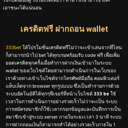
ใช้กับตนเองดู รับรองได้เลยว่า สามารถนำมาใช้ และ
เอาชนะได้แน่นอน
เครดิตฟรี ฝากถอน wallet
333bet
ให้โปรโมชั่นเครดิตฟรีไม่ว่าจะเข้าเล่นจากที่ไหน
ก็สามารถนำไป bet ได้ทุกเกมพร้อมรับ code ฟรี เพื่อเพิ่ม
ยอดเครดิตทุกครั้งเมื่อทำการฝากเงินเข้ามาในระบบ
wallet ของเว็บไซต์โดยสามารถดำเนินการในเว็บของ
เราด้วยทางเข้าเว็บไซต์จากโทรศัพท์มือถือ คอมพิวเตอร์
แท็บเล็ตจาก browser ทุกรูปแบบ ซึ่งเป็นทำรายการด้วย
ระบบอัตโนมัติได้ทุกๆฟีเจอร์ที่หน้าเว็บไซต์
333 be
ใช้
เวลาในการดำเนินการอย่างรวดเร็วไม่ว่าจะเป็น ระบบ
การสมัครสมาชิกก็ใช้เวลากรอกข้อมูลและบันทึกการเป็น
สมาชิกเข้าสู่ระบบ server ภายในระยะเวลา 3 นาที ระบบ
การฝากถอนเงินก็สามารถทำได้อย่างรวดเร็วภายใน 1