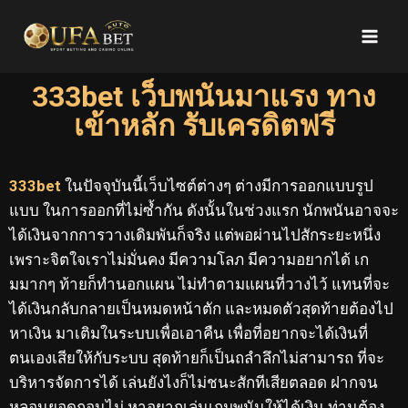
333bet เว็บพนันมาแรง ทาง
เข้าหลัก รับเครดิตฟรี
333bet
ในปัจจุบันนี้เว็บไซต์ต่างๆ ต่างมีการออกแบบรูป
แบบ ในการออกที่ไม่ซ้ำกัน ดังนั้นในช่วงแรก นักพนันอาจจะ
ได้เงินจากการวางเดิมพันก็จริง แต่พอผ่านไปสักระยะหนึ่ง
เพราะจิตใจเราไม่มั่นคง มีความโลภ มีความอยากได้ เก
มมากๆ ท้ายก็ทำนอกแผน ไม่ทำตามแผนที่วางไว้ แทนที่จะ
ได้เงินกลับกลายเป็นหมดหน้าตัก และหมดตัวสุดท้ายต้องไป
หาเงิน มาเติมในระบบเพื่อเอาคืน เพื่อที่อยากจะได้เงินที่
ตนเองเสียให้กับระบบ สุดท้ายก็เป็นถลำลึกไม่สามารถ ที่จะ
บริหารจัดการได้ เล่นยังไงก็ไม่ชนะสักทีเสียตลอด ฝากจน
หลอนยอดถอนไม่ หาอยากเล่นเกมพนันให้ได้เงิน ท่านต้อง