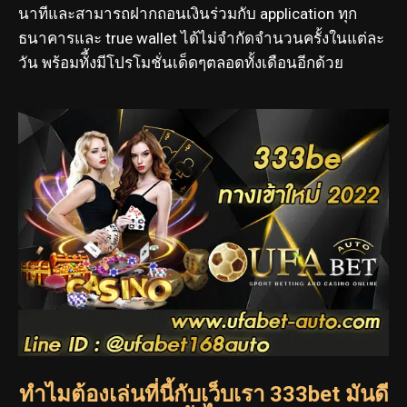
นาทีและสามารถฝากถอนเงินร่วมกับ application ทุก
ธนาคารและ true wallet ได้ไม่จำกัดจำนวนครั้งในแต่ละ
วัน พร้อมทัี้งมีโปรโมชั่นเด็ดๆตลอดทั้งเดือนอีกด้วย
ทำไมต้องเล่นที่นี้กับเว็บเรา 333bet มันดี