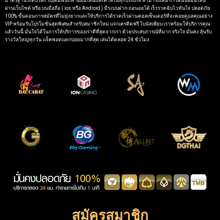
มาตรฐานระดับโลก รับเดิมพันกีฬาออนไลน์และคาสิโนทุกประเภท สามารถเล่น การพนันออนไลน์
ผ่านเว็บไซต์ หรือ บนมือถือ ( ios หรือ Android ) มีระบบฝาก-ถอนออโต้ เร็วรวดฉับไวทันใจ ปลอดภัย
100% ขั้นตอนการสมัครที่ไม่ยุ่งยากและให้บริการได้รวดเร็วผ่านคอลเซ็นเตอร์ที่จะคอยดูแลคุณอย่าง
VIP พร้อมรับโปรโมชั่นสุดพิเศษสำหรับสมาชิกใหม่ แจกเครดิตฟรี โบนัสเพียบ เราพร้อมให้บริการคุณ
แล้ววันนี้ มั่นใจได้ในการให้บริการของเราดีที่สุดจากเรา ด้วยประสบการณ์ที่มาก จริงใจ มั่นคง ลุ้นรับ
รางวัลใหญ่ทุกวัน แจ็คพอตแตกบ่อยมากที่สุด เล่นได้ตลอด 24 ชั่วโมง
สมัครสมาชิก