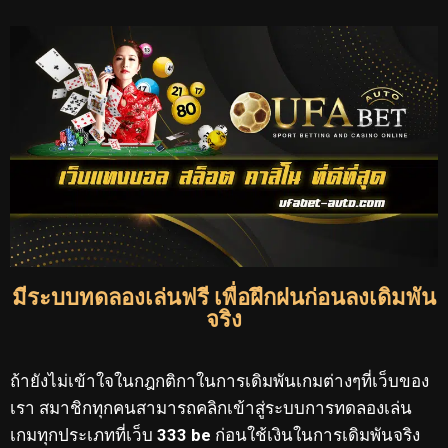
มีระบบทดลองเล่นฟรี เพื่อฝึกฝนก่อนลงเดิมพัน
จริง
ถ้ายังไม่เข้าใจในกฎกติกาในการเดิมพันเกมต่างๆที่เว็บของ
เรา สมาชิกทุกคนสามารถคลิกเข้าสู่ระบบการทดลองเล่น
เกมทุกประเภทที่เว็บ
333 be
ก่อนใช้เงินในการเดิมพันจริง