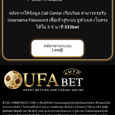
หลังจากให้ข้อมูล Call Center เรียบร้อย สามารถรอรับ
Username Password เพื่อเข้าสู่ระบบ ยูฟ่าเบท เว็บตรง
ได้ใน 3-5 นาที
333bet
สมัครผ่านระบบ
Line@
© 2021 UFABET-AUTO.COM เราคือ ผู้ให้บริการแทงบอลออนไลน์ สปอร์ตออนไลน์ คาสิโนออนไลน์
ครบวงจร อันดับ 1 ในประเทศไทย ท่านสามารถสมัครสมาชิกกับทางเว็บของเราได้ง่าย ๆ ที่ Line@ :
@ufabet168auto (อย่าลืม @ ข้างหน้านะคะ) ตัวแทนโดยตรงจาก ยูฟ่าเบท เว็บพนันบอลออนไลน์