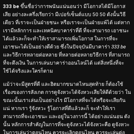
333 be
ขึ้นชื่อว่าการพนันแน่นอนว่า มีโอกาสได้มีโอกาส
เสีย อย่างละครึ่งเรียกว่า มีเปอร์เซ็นต์แบบ 50 50 ดังนั้นวิธี
เดียว ที่เราจะเป็นฝ่ายชนะ หรือเราจะเป็นฝ่ายแพ้ได้ แต่หาก
เรามีหลักการ และเทคนิคบาคาร่าที่ดี ที่จะสามารถ เอาชนะ
ได้แล้ว
ละก็จะทำให้เราสามารถเพิ่มโอกาส ในการที่จะ
เอาชนะได้เป็นอย่างดีด้วย ซึ่งในปัจจุบันมีบาคาร่า
333 be
และวิธีการหลายต่อหลาย ที่หลายต่อหลายวิธีการ ที่สามารถ
ที่จะดึงเงิน ในการเล่นบาคาร่าออนไลน์ได้ แต่สิ่งหนึ่งที่จะ
ใช้ได้จริงและใครก็ตาม
แม้ว่าจะมีสูตรที่ดี และฮิตมากขนาดไหนสุดท้าย ก็ต้องใช้
เรื่องของการสังเกต การดูจังหวะได้จังหวะเสียให้ดีด้วยว่า ใน
ขณะนั้นเราเล่นเป็นอย่างไร มีโอกาสที่จะได้หรือจะเสียกัน
แน่ หากเรา รู้จังหวะ รู้โอกาสที่ดีแล้วละก็ จะทำให้เรา
สามารถที่จะเอาชนะ
และอยู่ในวงการนี้ ได้อย่างแน่นอน ดัง
นั้น หลักการสำคัญในการที่จะดูจังหวะได้จังหวะคือ ดูจังหวะ
ในการเล่นว่าตอนไหน ควรจะเลิกตอนไหน ควรจะเล่นต่อ