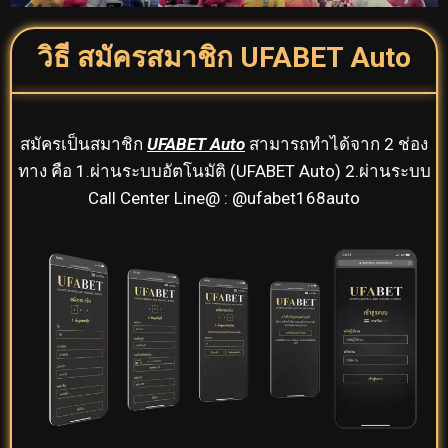
วิธี สมัครสมาชิก UFABET Auto
สมัครเป็นสมาชิก
UFABET Auto
สามารถทำได้จาก 2 ช่อง
ทาง คือ 1.ผ่านระบบอัตโนมัติ (UFABET Auto) 2.ผ่านระบบ
Call Center Line@ : @ufabet168auto