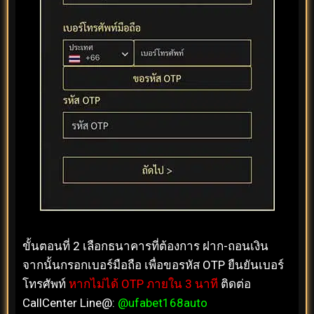
ขั้นตอนที่ 2 เลือกธนาคารที่ต้องการ ฝาก-ถอนเงิน
จากนั้นกรอกเบอร์มือถือ เพื่อขอรหัส OTP ยืนยันเบอร์
โทรศัพท์
หากไม่ได้ OTP ภายใน 3 นาที
ติดต่อ
CallCenter Line@:
@ufabet168auto