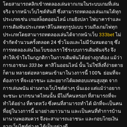
โดยสามารถคลิกเข้าทดลองเล่นจากเกมในระบบเกมที่เล่น
จริง จากหน้าเว็บไซต์ทันที ซึ่งสามารถทดลองเล่นเกมได้ทุก
ประเภทเช่น เกมสล็อตออนไลน์ เกมยิงปลา ไพ่บาคาร่าและ
การเดิมพันประเภทคาสิโนสดทุกรูปแบบ รวมถึงเกมไพ่ทุก
ประเภทโดยสามารถทดลองเล่นได้จากหน้าเว็บ
333bet
ไม่
จำกัดจำนวนครั้งตลอด 24 ชั่วโมงและไม่มีวันหมดอายุ ซึ่ง
การทดลองเล่นในเว็บของเราใช้ระบบการเดิมพันจริง จึง
ทำให้เข้าใจในกฎกติกาในการเดิมพันได้อย่างถูกต้อง แม้ว่า
การเอาชนะ
333 be
คาสิโนออนไลน์ นั้น ไม่ใช่สิ่งที่ง่ายดาย
ก็ตาม หลายต่อหลายคนเข้ามาในวงการนี้ 100% ย่อมที่จะ
ต้องการ ที่จะเอาชนะ และอยากได้ผลตอบแทนสูงสุด จาก
การเล่นพนัน ผ่านทางเว็บไซต์ต่างๆ นั่นเอง แต่แม้ว่าอยาก
จะชนะ มากขนาดไหนนั้น มีไม่กี่คนหรอก ที่สามารถที่จะ
ทำได้อย่าง ที่คาดหวัง ซึ่งคนที่สามารถทำได้ มักที่จะเป็นคน
ที่อยู่ในวงการนี้ มาอย่างยาวนาน และเป็นคนที่ทำการบ้าน
มานานพอสมควร จึงจะสามารถเอาชนะ และกอบโกยเงิน
จากเว็บไซต์ต่างๆ ได้เป็นอย่างดี