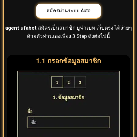
สมัครผ่านระบบ Auto
agent ufabet
สมัครเป็นสมาชิก ยูฟ่าเบท เว็บตรง ได้ง่ายๆ
ด้วยตัวท่านเองเพียง 3 Step ดังต่อไปนี้
1.1 กรอกข้อมูลสมาชิก