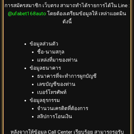
การสมัครสมาชิก เว็บตรง สามาถทำได้รายการได้ใน Line :
@ufabet168auto
โดยต้องเตรียมข้อมูลให้ เหล่าแอดมิน
ดังนี้
ข้อมูลส่วนตัว
ชื่อ-นามสกุล
แหล่งที่มาของท่าน
ข้อมูลธนาคาร
ธนาคารที่จะทำการผูกบัญชี
เลขบัญชีของท่าน
เบอร์โทรศัพท์
ข้อมูลธุรกรรม
จำนวนเครดิตที่ต้องการ
สลิปการโอนเงิน
หลังจากให้ข้อมูล Call Center เรียบร้อย สามารถรอรับ