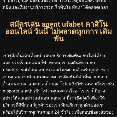
จ่ายจริงทุกบิล มีสลิปและรายการเล่นให้ดูย้อนหลังได้ แอ
ดมินและทีมงานบริการรวดเร็วทันใจ ทักหาได้ตลอดเวลา
สมัครเล่น agent ufabet คาสิโน
ออนไลน์ วันนี้ ไม่พลาดทุกการ เดิม
พัน
เรารู้สึกตื่นเต้นที่จะนำเสนอบริการเดิมพันออนไลน์ที่ง่าย
และ รวดเร็วแก่แฟนกีฬาทุกคน เรามุ่งมั่นที่จะมอบ
ประสบการณ์ที่สนุกสนาน และไม่ยุ่งยากสำหรับลูกค้าของ
เราทุกคน เรานำเสนอตลาดการเดิมพันกีฬาที่หลากหลาย
ตั้งแต่ฟุตบอล และบาสเก็ตบอล ไปจนถึงกีฬาเฉพาะอื่นๆ เช่น
e-sports และปาเป้า ไม่ว่าคุณจะสนใจอะไร เราก็มีบาง
อย่างให้คุณอย่างแน่นอน นอกจากนี้เรายังมุ่งมั่นที่จะให้
บริการที่ดีที่สุดแก่ลูกค้าของเรา ทีมบริการลูกค้าของเรา
พร้อมให้บริการทุกวันตลอด 24 ชั่วโมง เพื่อตอบข้อสงสัยของ