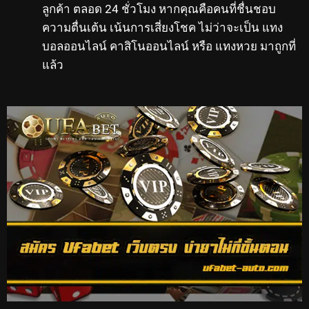
ลูกค้า ตลอด 24 ชั่วโมง หากคุณคือคนที่ชื่นชอบ
ความตื่นเต้น เน้นการเสี่ยงโชค ไม่ว่าจะเป็น แทง
บอลออนไลน์ คาสิโนออนไลน์ หรือ แทงหวย มาถูกที่
แล้ว