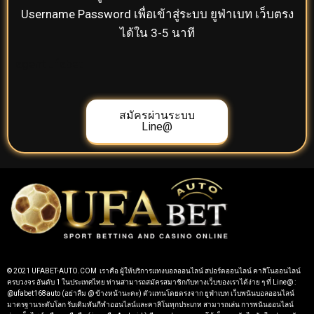
Username Password เพื่อเข้าสู่ระบบ ยูฟ่าเบท เว็บตรง
ได้ใน 3-5 นาที
agent ufabet
สมัครผ่านระบบ
Line@
© 2021 UFABET-AUTO.COM เราคือ ผู้ให้บริการแทงบอลออนไลน์ สปอร์ตออนไลน์ คาสิโนออนไลน์
ครบวงจร อันดับ 1 ในประเทศไทย ท่านสามารถสมัครสมาชิกกับทางเว็บของเราได้ง่าย ๆ ที่ Line@ :
@ufabet168auto (อย่าลืม @ ข้างหน้านะคะ) ตัวแทนโดยตรงจาก ยูฟ่าเบท เว็บพนันบอลออนไลน์
มาตรฐานระดับโลก รับเดิมพันกีฬาออนไลน์และคาสิโนทุกประเภท สามารถเล่น การพนันออนไลน์