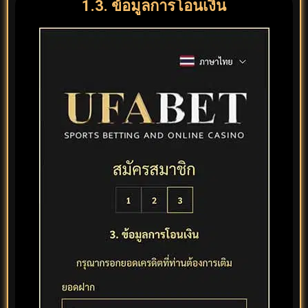
1.3. ข้อมูลการโอนเงิน