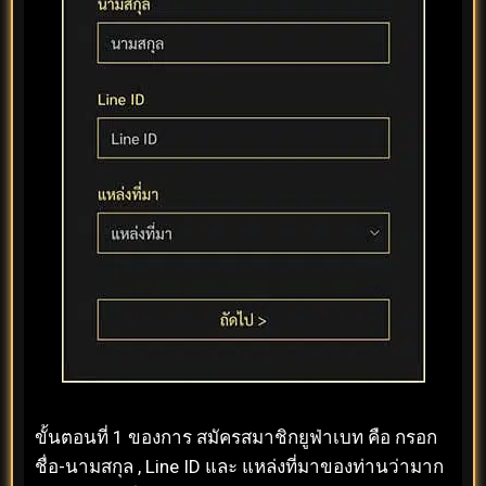
ขั้นตอนที่ 1 ของการ สมัครสมาชิกยูฟ่าเบท คือ กรอก
ชื่อ-นามสกุล , Line ID และ แหล่งที่มาของท่านว่ามาก