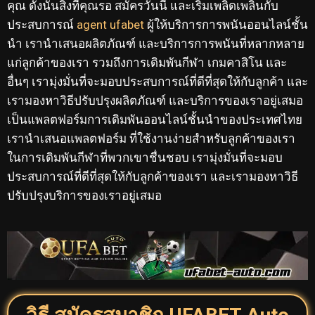
คุณ ดังนั้นสิ่งที่คุณรอ สมัครวันนี้ และเริ่มเพลิดเพลินกับ
ประสบการณ์
agent ufabet
ผู้ให้บริการการพนันออนไลน์ชั้น
นำ เรานำเสนอผลิตภัณฑ์ และบริการการพนันที่หลากหลาย
แก่ลูกค้าของเรา รวมถึงการเดิมพันกีฬา เกมคาสิโน และ
อื่นๆ เรามุ่งมั่นที่จะมอบประสบการณ์ที่ดีที่สุดให้กับลูกค้า และ
เรามองหาวิธีปรับปรุงผลิตภัณฑ์ และบริการของเราอยู่เสมอ
เป็นแพลตฟอร์มการเดิมพันออนไลน์ชั้นนำของประเทศไทย
เรานำเสนอแพลตฟอร์ม ที่ใช้งานง่ายสำหรับลูกค้าของเรา
ในการเดิมพันกีฬาที่พวกเขาชื่นชอบ เรามุ่งมั่นที่จะมอบ
ประสบการณ์ที่ดีที่สุดให้กับลูกค้าของเรา และเรามองหาวิธี
ปรับปรุงบริการของเราอยู่เสมอ