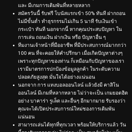
และ มีเกมการเดิมพันที่หลายหลาก
สมัครวันนี้ รับฟรี โบนัสแรกเข้า 50% ทันที ฝากถอน
ไม่มีขั้นต่ำ ทำธุรกรรมไม่เกิน 5 นาที รับเงินเข้า
กระเป๋า ทันที นอกจากนี้ หากคุณประสบปัญหา ใน
การเล่น ถอนเงิน ฝากเงิน หรือ ปัญหาอื่น ๆ
ทีมงานเจ้าหน้าที่มืออาชีพ ที่มีประสบการณ์มากกว่า
100 คน ที่จะคอยให้คำปรึกษา เมื่อเกิดปัญหาต่างๆ
เพราะทุกปัญหาของท่าน ก็เหมือนกับปัญหาของเรา
เรามีมาตรการปกป้องข้อมูลลูกค้า ในระดับความ
ปลอดภัยสูงสุด มั่นใจได้อย่างแน่นอน
นอกจาก การ แทงบอลออนไลน์ แล้วยังมี คาสิโน
ออนไลน์ มีเกมที่หลากหลาย ไม่ว่าจะเป็น เกมยอดฮิต
อย่าง บาคาร่า รูเล็ต และอื่นๆ อีกมากมาย รับรองว่า
คุณจะได้เปิดประสบการณ์ใหม่ชองการเดิมพัน
แน่นอน
สามารถเล่นได้ทุกที่ทุกเวลา พร้อมให้บริการแล้ว วัน