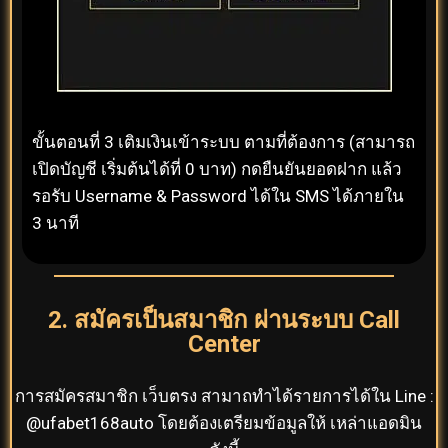
ขั้นตอนที่ 3 เติมเงินเข้าระบบ ตามที่ต้องการ (สามารถ
เปิดบัญชี เริ่มต้นได้ที่ 0 บาท) กดยืนยันยอดฝาก แล้ว
รอรับ Username & Password ได้ใน SMS ได้ภายใน
3 นาที
2. สมัครเป็นสมาชิก ผ่านระบบ Call
Center
การสมัครสมาชิก เว็บตรง สามาถทำได้รายการได้ใน Line :
@ufabet168auto โดยต้องเตรียมข้อมูลให้ เหล่าแอดมิน