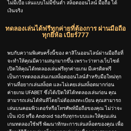
ไม่มีเบื่อ เล่นแบบไม่มีขั้นต่ำ สล็อตออนไลน์ มือถือ ได้
เงินจริง
ทดลองเล่นได้ฟรีทุกค่ายที่ต้องการ ผ่านมือถือ
ทุกยี่ห้อ เบียร์777
พบกับความพิเศษครั้งนี้ของ คาสิโนออนไลน์ผ่านมือถือที่
จะทำให้คุณมีความสนุกมากขึ้น เพราะว่าทางเว็บไซต์
เปิดให้คุณได้ทดลองเล่นฟรีทุกค่ายเกม มีเครดิตฟรี
เป็นการทดลองเล่นเกมสล็อตออนไลน์สำหรับมือใหม่ทุก
ท่านที่อยากเล่นสล็อต และไม่เคยเล่นสล็อตมากก่อน
ค่ายเกม UFABET ซึ่งได้เปิดให้ได้ทดลองเล่นก่อน คุณ
สามารถเล่นได้ทันทีโดยไม่ต้องลงทะเบียน คุณสามารถ
เล่นบนคอมพิวเตอร์หรือโทรศัพท์มือถือของคุณ ไม่ว่าจะ
เป็น iOS หรือ Android รองรับทุกระบบและให้คุณเล่น
เกมทดลองใช้ฟรี พัฒนาทักษะการเล่นสล็อตของคุณ เพื่อ