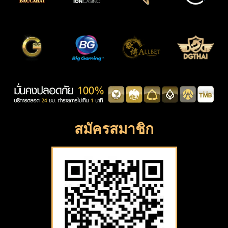
สมัครสมาชิก