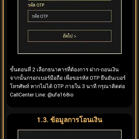
ขั้นตอนที่ 2 เลือกธนาคารที่ต้องการ ฝาก-ถอนเงิน
จากนั้นกรอกเบอร์มือถือ เพื่อขอรหัส OTP ยืนยันเบอร์
โทรศัพท์ หากไม่ได้ OTP ภายใน 3 นาที กรุณาติดต่อ
CallCenter Line: @ufa168io
1.3. ข้อมูลการโอนเงิน