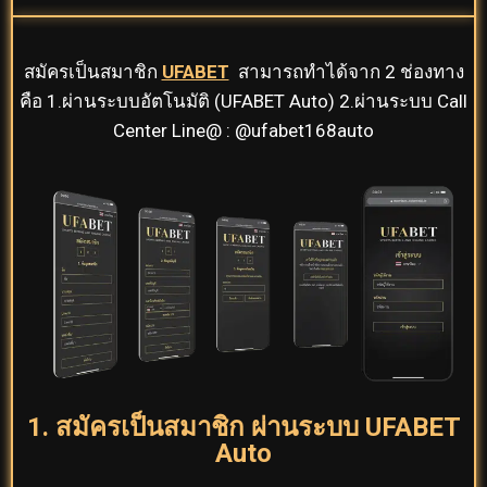
สมัครเป็นสมาชิก
UFABET
สามารถทำได้จาก 2 ช่องทาง
คือ 1.ผ่านระบบอัตโนมัติ (UFABET Auto) 2.ผ่านระบบ Call
Center Line@ : @ufabet168auto
1. สมัครเป็นสมาชิก ผ่านระบบ UFABET
Auto