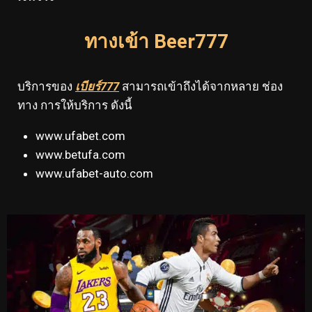
ทางเข้า Beer777
บริการของ
เบียร์777
สามารถเข้าถึงได้จากหลาย ช่อง
ทาง การให้บริการ ดังนี้
www.ufabet.com
www.betufa.com
www.ufabet-auto.com