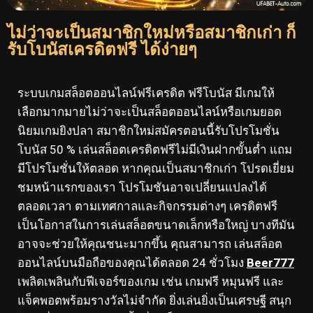
ไม่ว่าจะเป็นสมาชิกใหม่หรือสมาชิกเก่า ก็
รับโบนัสเครดิตฟรี ได้ง่ายๆ
ระบบเกมสล็อตออนไลน์ฟรีเครดิต ฟรีโบนัส มีเกมให้
เลือกมากมายไม่ว่าจะเป็นสล็อตออนไลน์หรือเกมยอด
นิยมเกมยิงปลา สมาชิกใหม่สมัครตอนนี้รับโปรโมชั่น
โบนัส 50 % เล่นสล็อตเครดิตฟรีไม่มีเงินฝากขั้นต่ำ แถม
มีโปรโมชั่นให้ตลอด หากคุณเป็นสมาชิกเก่า โปรดเยี่ยม
ชมหน้าแรกของเรา โปรโมชันอาจเปลี่ยนแปลงได้
ตลอดเวลา ตามเทศกาลและกิจกรรมต่างๆ เครดิตฟรี
เป็นโอกาสในการเล่นสล็อตขนาดเล็กหรือใหญ่ บางทีมัน
อาจจะช่วยให้คุณชนะมากขึ้น คุณสามารถ เล่นสล็อต
ออนไลน์บนมือถือของคุณได้ตลอด 24 ชั่วโมง
Beer777
เพลิดเพลินกับฟีเจอร์ของเกม เช่น เกมฟรี หมุนฟรี และ
แจ็คพอตพร้อมรางวัลไม่จำกัด ยิ่งเล่นยิ่งเป็นเศรษฐี สนุก