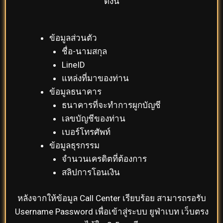
ดังนี้
ข้อมูลส่วนตัว
ชื่อ-นามสกุล
LineID
แหล่งที่มาของท่าน
ข้อมูลธนาคาร
ธนาคารที่จะทำการผูกบัญชี
เลขบัญชีของท่าน
เบอร์โทรศัพท์
ข้อมูลธุรกรรม
จำนวนเครดิตที่ต้องการ
สลิปการโอนเงิน
หลังจากให้ข้อมูล Call Center เรียบร้อย สามารถรอรับ
Username Password เพื่อเข้าสู่ระบบ ยูฟ่าเบท เว็บตรง