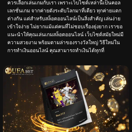
ควรเลือกเล่นเกมกับเรา เพราะเว็บไซต์เหล่านี้เป็นคอล
เลกชั่นเกม จากค่ายดังระดับโลกมาที่เดียว ทุกค่ายแตก
ต่างกัน แต่สำหรับสล็อตออนไลน์เป็นสิ่งสำคัญ เล่นง่าย
เข้าใจง่าย ไม่ยากแม้แต่คนที่ไม่ชอบเรื่องยุ่งยาก เราขอ
แนะนำให้คุณเล่นเกมสล็อตออนไลน์ เว็บไซต์สมัยใหม่มี
ความสวยงาม พร้อมตามล่าของรางวัลใหญ่ วิธีใหม่ใน
การทำเงินออนไลน์ คุณสามารถทำเงินได้ทุกที่