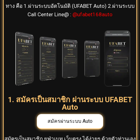
ทาง คือ 1.ผ่านระบบอัตโนมัติ (UFABET Auto) 2.ผ่านระบบ
Call Center Line@ :
@ufabet168auto
1. สมัครเป็นสมาชิก ผ่านระบบ UFABET
Auto
สมัครผ่านระบบ Auto
สมัครเป็นสมาชิก ยูฟ่าเบท เว็บตรง ได้ง่ายๆ ด้วยตัวท่านเอง