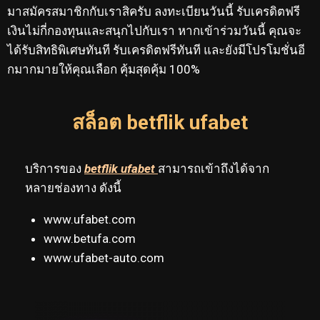
มาสมัครสมาชิกกับเราสิครับ ลงทะเบียนวันนี้ รับเครดิตฟรี
เงินไม่กี่กองทุนและสนุกไปกับเรา หากเข้าร่วมวันนี้ คุณจะ
ได้รับสิทธิพิเศษทันที รับเครดิตฟรีทันที และยังมีโปรโมชั่นอี
กมากมายให้คุณเลือก คุ้มสุดคุ้ม 100%
สล็อต betflik ufabet
บริการของ
betflik ufabet
สามารถเข้าถึงได้จาก
หลายช่องทาง ดังนี้
www.ufabet.com
www.betufa.com
www.ufabet-auto.com