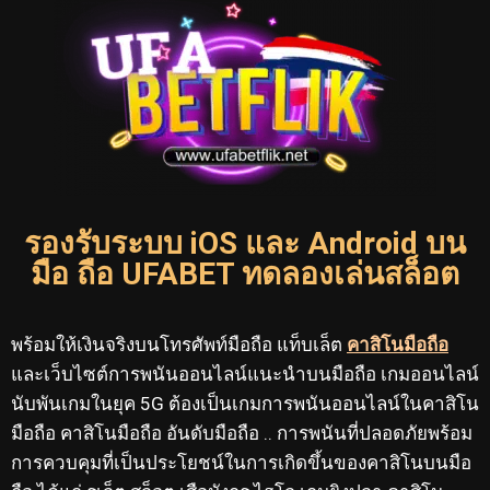
รองรับระบบ iOS และ Android บน
มือ ถือ UFABET ทดลองเล่นสล็อต
พร้อมให้เงินจริงบนโทรศัพท์มือถือ แท็บเล็ต
คาสิโนมือถือ
และเว็บไซต์การพนันออนไลน์แนะนำบนมือถือ เกมออนไลน์
นับพันเกมในยุค 5G ต้องเป็นเกมการพนันออนไลน์ในคาสิโน
มือถือ คาสิโนมือถือ อันดับมือถือ .. การพนันที่ปลอดภัยพร้อม
การควบคุมที่เป็นประโยชน์ในการเกิดขึ้นของคาสิโนบนมือ