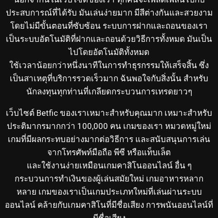
ประสบการณ์ที่ได้รับ มันเล่นง่ายมาก มีสีต่างกันและสวยงาม
โดยไม่มีขั้นตอนที่ซับซ้อน ระบบการฝากและถอนของเรา
เป็นระบบอัตโนมัติที่ฝากและถอนด้วยวิธีการทั้งหมด มันเป็น
ไปโดยอัตโนมัติทั้งหมด
ใช้เวลาน้อยกว่าหนึ่งนาทีในการทำธุรกรรมให้เสร็จสิ้น ซึ่ง
เป็นสาเหตุที่บริการรวดเร็วมาก ฉันพอใจกับสิ่งนั้น สำหรับ
นักลงทุนทุกท่านที่เกลียดกระบวนการเทรดยาวๆ
เว็บไซต์ Betfic ของเราเหมาะสำหรับคุณมาก เหมาะสำหรับ
ประติมากรมากกว่า 100,000 คน เกมของเรา หมวดหมู่ใหม่
เกมที่มีผลกระทบอย่างมากต่อวิธีการ และสนับสนุนการเล่น
จากโทรศัพท์มือถือ พีซี หรือแท็บเล็ต
และใช้งานง่ายเหมือนเกมคาสิโนออนไลน์ อื่น ๆ
กระบวนการทำเงินของผู้เล่นสมัยใหม่ เกมอาหารหลาก
หลาย เกมของเราเป็นเกมประเภทใหม่ที่เล่นผ่านระบบ
ออนไลน์ คล้ายกับเกมคาสิโนที่มีชื่อเสียง การพนันออนไลน์ที่