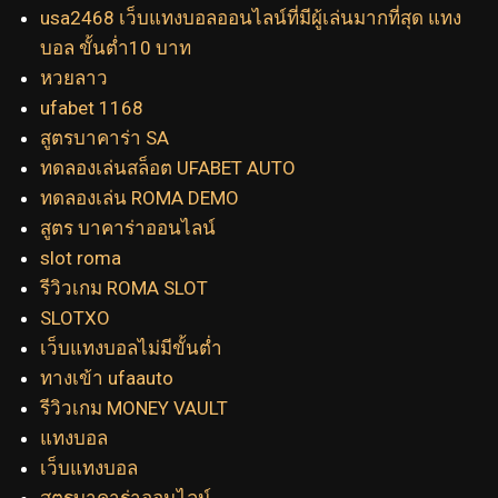
usa2468 เว็บแทงบอลออนไลน์ที่มีผู้เล่นมากที่สุด แทง
บอล ขั้นต่ำ10 บาท
หวยลาว
ufabet 1168
สูตรบาคาร่า SA
ทดลองเล่นสล็อต UFABET AUTO
ทดลองเล่น ROMA DEMO
สูตร บาคาร่าออนไลน์
slot roma
รีวิวเกม ROMA SLOT
SLOTXO
เว็บแทงบอลไม่มีขั้นต่ำ
ทางเข้า ufaauto
รีวิวเกม MONEY VAULT
แทงบอล
เว็บแทงบอล