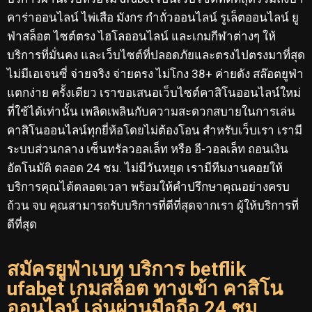
คาร่าออนไลน์ ไพ่เสือ มังกร กำถั่วออนไลน์ รูเล็ตออนไลน์ ยู
ฟ่าสล็อต ไซต์ตรง ไฮโลออนไลน์ และเกมกีฬาต่างๆ ให้
บริการที่มั่นคง และเว็บไซต์ที่ปลอดภัยและตรงไปตรงมาที่สุด
ไม่มีเอเจนซี่ จ่ายจริง จ่ายตรง ไม่โกง 38+ ค่ายดัง สล๊อตยูฟ่า
แตกง่าย ครั้งเดียว เราขอเสนอเว็บไซต์คาสิโนออนไลน์ใหม่
ที่ใช้ได้เท่านั้น เพลิดเพลินกับความสะดวกสบายในการเล่น
คาสิโนออนไลน์ทุกยี่ห้อโดยไม่ต้องโอน สำหรับเว็บเรา เรามี
ระบบส่วนกลาง เซ็นทรัลวอลเล็ท หรือ อี-วอลเล็ท ถอนเงิน
อัตโนมัติ ตลอด 24 ชม. ไม่มีวันหยุด เรามีทีมงานคอยให้
บริการคุณได้ตลอดเวลา พร้อมให้คำปรึกษาคุณอย่างครบ
ถ้วน จบ คุณสามารถรับบริการที่ดีที่สุดจากเรา ผู้ให้บริการที่
ดีที่สุด
สมัครยูฟ่าเบท บริการ betflik
ufabet เกมสล็อต ทางเข้า คาสิโน
ออนไลน์ เล่นผ่านมือถือ 24 ชม.