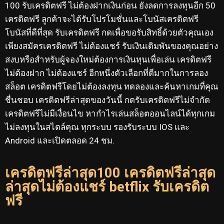
100 รับเครดิตฟรี ไม่ต้องฝากเงินก่อน ยังลดการลงทุนอีก 50
เครดิตฟรี ลูกค้าจะได้รับโปรโมชั่นและโบนัสเครดิตฟรี
โบนัสที่ดีที่สุด รับเครดิตฟรี กดเพื่อขอรับสิทธิ์ด้วยตัวคุณเอง
เพียงสมัครเครดิตฟรี ไม่ต้องแชร์ รับเงินเดิมพันของคุณอย่าง
สงบหรือสำหรับผู้จองใหม่ต้องการเงินทุนเพื่อเล่น เครดิตฟรี
ไม่ต้องฝาก ไม่ต้องแชร์ อีกหนึ่งตัวเลือกที่ดีมากในการลอง
สล็อต เครดิตฟรีโดยไม่ต้องลงทุน ทดลองและค้นหาเกมที่คุณ
ชื่นชอบ เครดิตฟรีล่าสุดของวันนี้ กดรับเครดิตฟรีไม่จำกัด
เครดิตฟรีไม่มีเงื่อนไข หากำไรเล่นสล็อตออนไลน์ได้ทุกเกม
ไม่ลงทุนในสไตล์คุณ ทุกระบบ รองรับระบบ IOS และ
Android และเปิดตลอด 24 ชม.
เครดิตฟรีล่าสุด100 เครดิตฟรีล่าสุด
ล่าสุดไม่ต้องแชร์ betflix รับเครดิต
ฟรี