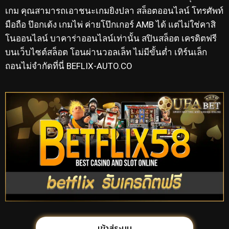
เกม คุณสามารถเอาชนะเกมยิงปลา สล็อตออนไลน์ โทรศัพท์
มือถือ ป๊อกเด้ง เกมไพ่ ค่ายโป๊กเกอร์ AMB ได้ แต่ไม่ใช่คาสิ
โนออนไลน์ บาคาร่าออนไลน์เท่านั้น สปินสล็อต เครดิตฟรี
บนเว็บไซต์สล็อต โอนผ่านวอลเล็ท ไม่มีขั้นต่ำ เทิร์นเล็ก
ถอนไม่จำกัดที่นี่ BEFLIX-AUTO.CO
เข้าสู่ระบบ