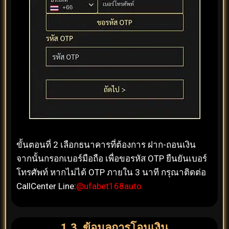
ขั้นตอนที่ 2 เลือกธนาคารที่ต้องการ ฝาก-ถอนเงิน
จากนั้นกรอกเบอร์มือถือ เพื่อขอรหัส OTP ยืนยันเบอร์
โทรศัพท์ หากไม่ได้ OTP ภายใน 3 นาที กรุณาติดต่อ
CallCenter Line:
@ufabet168auto
1.3. ข้อมูลการโอนเงิน