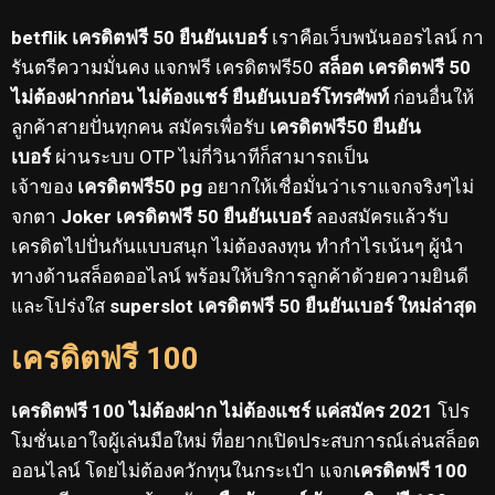
betflik เครดิตฟรี 50 ยืนยันเบอร์
เราคือเว็บพนันออรไลน์ กา
รันตรีความมั่นคง แจกฟรี เครดิตฟรี50
สล็อต เครดิตฟรี 50
ไม่ต้องฝากก่อน ไม่ต้องแชร์ ยืนยันเบอร์โทรศัพท์
ก่อนอื่นให้
ลูกค้าสายปั่นทุกคน สมัครเพื่อรับ
เครดิตฟรี50 ยืนยัน
เบอร์
ผ่านระบบ OTP ไม่กี่วินาทีก็สามารถเป็น
เจ้าของ
เครดิตฟรี50 pg
อยากให้เชื่อมั่นว่าเราแจกจริงๆไม่
จกตา
Joker เครดิตฟรี 50 ยืนยันเบอร์
ลองสมัครแล้วรับ
เครดิตไปปั่นกันแบบสนุก ไม่ต้องลงทุน ทำกำไรเน้นๆ ผู้นำ
ทางด้านสล็อตออไลน์ พร้อมให้บริการลูกค้าด้วยความยินดี
และโปร่งใส
superslot เครดิตฟรี 50 ยืนยันเบอร์ ใหม่ล่าสุด
เครดิตฟรี 100
เครดิตฟรี 100 ไม่ต้องฝาก ไม่ต้องแชร์ แค่สมัคร 2021
โปร
โมชั่นเอาใจผู้เล่นมือใหม่ ที่อยากเปิดประสบการณ์เล่นสล็อต
ออนไลน์ โดยไม่ต้องควักทุนในกระเป๋า แจก
เครดิตฟรี 100