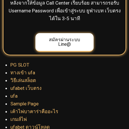
หลังจากให้ข้อมูล Call Center เรียบร้อย สามารถรอรับ
Username Password เพื่อเข้าสู่ระบบ ยูฟ่าเบท เว็บตรง
ได้ใน 3-5 นาที
สมัครผ่านระบบ
Line@
PG SLOT
ทางเข้า ufa
วิธีเล่นสล็อต
ufabet เว็บตรง
ufa
Sample Page
เค้าไพ่บาคาร่าคืออะไร
เกมส์ไพ่
ufabet ดาวน์โหลด