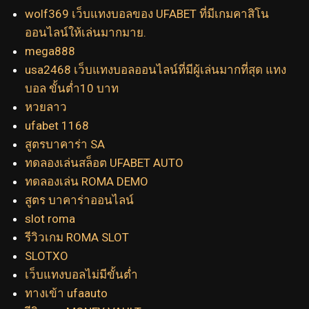
wolf369 เว็บแทงบอลของ UFABET ที่มีเกมคาสิโน
ออนไลน์ให้เล่นมากมาย.
mega888
usa2468 เว็บแทงบอลออนไลน์ที่มีผู้เล่นมากที่สุด แทง
บอล ขั้นต่ำ10 บาท
หวยลาว
ufabet 1168
สูตรบาคาร่า SA
ทดลองเล่นสล็อต UFABET AUTO
ทดลองเล่น ROMA DEMO
สูตร บาคาร่าออนไลน์
slot roma
รีวิวเกม ROMA SLOT
SLOTXO
เว็บแทงบอลไม่มีขั้นต่ำ
ทางเข้า ufaauto