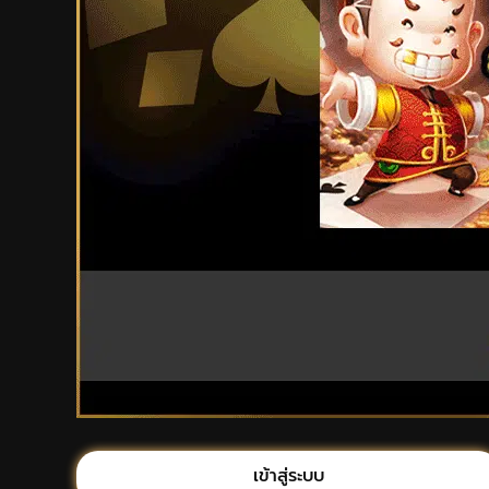
เข้าสู่ระบบ