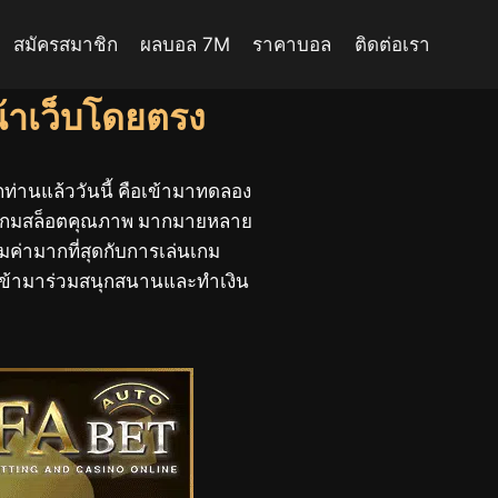
สมัครสมาชิก
ผลบอล 7M
ราคาบอล
ติดต่อเรา
น้าเว็บโดยตรง
ท่านแล้ววันนี้ คือเข้ามาทดลอง
ริการเกมสล็อตคุณภาพ มากมายหลาย
มค่ามากที่สุดกับการเล่นเกม
ถเข้ามาร่วมสนุกสนานและทำเงิน