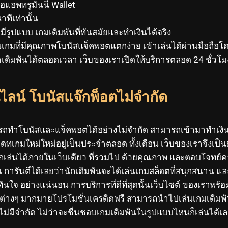
แอพทรูมันนี่ Wallet
ทีเท่านั้น
รูปแบบ เกมเดิมพันที่ทันสมัยและทำเงินได้จริง
็นเกมที่มีคุณภาพโบนัสแจ็คพอตแตกง่าย เข้าเล่นได้ผ่านมือถือ
ดิมพันได้ตลอดเวลา เว็บของเราเปิดให้บริการตลอด 24 ชั่วโม
ลน์ โบนัสแจ๊กพ็อตไม่จำกัด
รถทำโบนัสและแจ็คพอตได้อย่างไม่จำกัด สามารถเข้ามาทำเงินได้
กมใหม่ใหม่อยู่เป็นประจำตลอด ทั้งเดือน เว็บของเราจึงเป็นผู้ให
เล่นได้ภายในเว็บเดียว ที่รวมไป ด้วยคุณภาพ และตอบโจทย์
้น การันตีได้เลยว่านักเดิมพันจะได้เล่นเกมสล็อตที่สนุกสนาน 
ันใจ อย่างแน่นอน การบริการที่ดีที่สุดนั้นเว็บไซต์ ของเราพร
ิเศษต่างๆ มากมายโปรโมชั่นเครดิตฟรี สามารถนำไปเล่นเกมเดิมพ
ไม่มีจำกัด ไม่ว่าจะชื่นชอบเกมเดิมพันในรูปแบบไหนก็เล่นได้เ