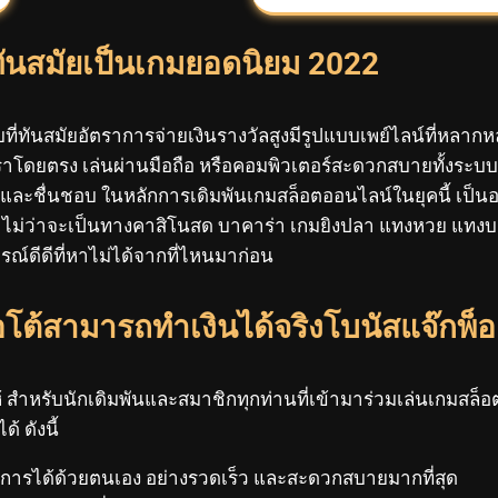
ันสมัยเป็นเกมยอดนิยม 2022
ี่ทันสมัยอัตราการจ่ายเงินรางวัลสูงมีรูปแบบเพย์ไลน์ที่หลากห
งเราโดยตรง เล่นผ่านมือถือ หรือคอมพิวเตอร์สะดวกสบายทั้งระ
ล็อตและชื่นชอบ ในหลักการเดิมพันเกมสล็อตออนไลน์ในยุคนี้ เป็
ม่ว่าจะเป็นทางคาสิโนสด บาคาร่า เกมยิงปลา แทงหวย แทงบอล 
ณ์ดีดีที่หาไม่ได้จากที่ไหนมาก่อน
้สามารถทำเงินได้จริงโบนัสแจ๊กพ็อต
ห้ สำหรับนักเดิมพันและสมาชิกทุกท่านที่เข้ามาร่วมเล่นเกมสล
้ ดังนี้
การได้ด้วยตนเอง อย่างรวดเร็ว และสะดวกสบายมากที่สุด