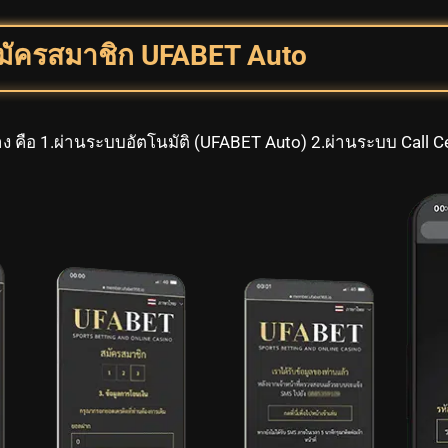
 สมัครสมาชิก UFABET Auto
คือ 1.ผ่านระบบอัตโนมัติ (UFABET Auto) 2.ผ่านระบบ Call C