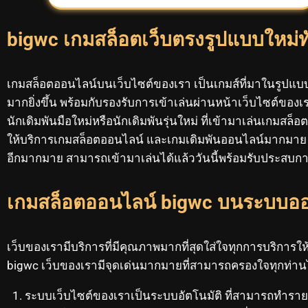
bigwc เกมสล็อตเว็บตรงรูปแบบใหม่ท
เกมสล็อตออนไลน์บนเว็บไซต์ของเรา เป็นเกมส์ที่มาในรูปแบบท
มากยิ่งขึ้น พร้อมกับรองรับการเข้าเล่นผ่านหน้าเว็บไซต์ขอ
นักเดิมพันมือใหม่หรือนักเดิมพันรุ่นใหม่ ที่เข้ามาเล่นเกมส
ให้บริการเกมสล็อตออนไลน์ และเกมเดิมพันออนไลน์มากมาย ไ
อีกมากมาย สามารถเข้ามาเล่นได้แล้ววันนี้พร้อมรับประสบการ
เกมสล็อตออนไลน์ bigwc บนระบบออโต
เว็บของเรามีบริการที่มีคุณภาพมากที่สุดใส่ใจทุกการบริการใ
bigwc เว็บของเรามีจุดเด่นมากมายที่สามารถครองใจทุกท่านได
ระบบเว็บไซต์ของเราเป็นระบบอัตโนมัติ ที่สามารถทำราย