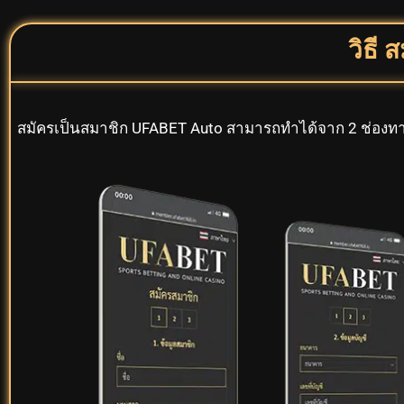
วิธี
สมัครเป็นสมาชิก UFABET Auto สามารถทำได้จาก 2 ช่องทาง 