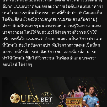
ประโยชน์ต่อคุณอย่างไร? และยังแตกต่างจากเว็บไซต์อื่นๆ
ดีมาก แน่นอนว่าต้องบอกเลยว่าการเริ่มต้นเล่นเกมบาคาร่า
บนเว็บของเรานั้นเป็นบรรยากาศที่ทั้งน่าประทับใจและเต็ม
ไปด้วยสีสัน ยังคงมีความสนุกสนานผสมผสานกับความรู้
ต่างๆ นักพนันหลายๆ
คนสามารถหาความรู้ในการเล่นเกม
บาคาร่าออนไลน์ให้กับตัวเองได้ง่ายๆ รวมถึงการเข้าใช้
บริการครั้งใด แน่นอนว่าต้องบอกเลยว่าเป็นบริการประเภท
ที่นักพนันต้องได้รับความประทับใจจากการลงทุนเป็นที่สุด
นอกจากนี้ยังมีการเข้าถึงบริการอย่างต่อเนื่องที่สามารถ
ทำให้นักพนันรู้สึกได้ถึงการชนะในห้องเล่นเกม บาคาร่า
ออนไลน์ ได้ง่ายๆ