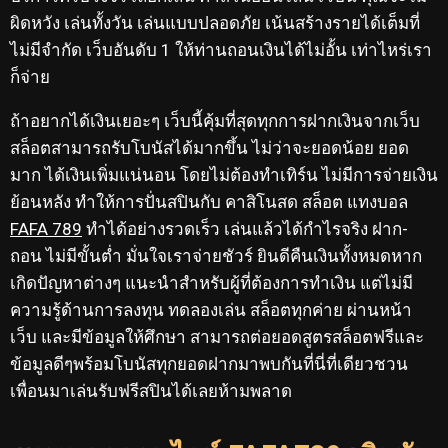
ผิดหวัง เล่นทั้งวัน เล่นแบบปลอดภัย เน้นสร้างรายได้เต็มที่
ไม่มีจำกัด เว็บอันดับ 1 ให้ท่านถอนเงินได้ไม่อั้น เท่าไหร่เรา
ก็จ่าย
ถ้าอยากได้เงินเยอะๆ เว็บนี้คุ้มที่สุดทุกการฝากเงินจากเว็บ
สล็อตสามารถรับโบนัสได้มากขึ้น ไม่ว่าจะยอดน้อย ยอด
มาก ได้เงินเพิ่มแน่นอน โดยไม่ต้องทำเทิร์น ไม่มีการจ่ายเงิน
ย้อนหลัง ทำให้การปั่นสปินกับ คาสิโนสด สล็อต แทงบอล
FAFA 789
ทำได้อย่างรวดเร็ว เล่นแล้วได้กำไรจริง ฝาก-
ถอน ไม่มีขั้นต่ำ มั่นใจเราจ่ายชัวร์ ยินดีคืนเงินทั้งหมดหาก
เกิดปัญหาต่างๆ แนะนำสำหรับผู้ที่ต้องการทำเงิน แต่ไม่มี
ความรู้ด้านการลงทุน ทดลองเล่น สล็อตทุกค่าย ผ่านหน้า
เว็บ และมีข้อมูลให้ศึกษา สามารถต่อยอดสูตรสล็อตฟรีและ
ข้อมูลดีๆพร้อมโบนัสทุกยอดฝากมาพบกันที่นี่ที่เดียวชวน
เพื่อนมาเล่นรับฟรีสปินได้เลยห้ามพลาด