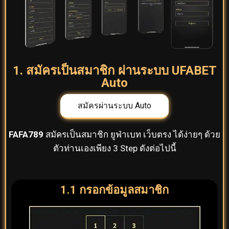
1. สมัครเป็นสมาชิก ผ่านระบบ UFABET
Auto
สมัครผ่านระบบ Auto
FAFA789
สมัครเป็นสมาชิก ยูฟ่าเบท เว็บตรง ได้ง่ายๆ ด้วย
ตัวท่านเองเพียง 3 Step ดังต่อไปนี้
1.1 กรอกข้อมูลสมาชิก