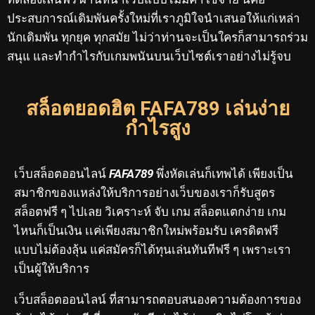
ประสบการณ์เดิมพันครั้งใหม่ที่เราภูมิใจนำเสนอให้แก่เหล่า
นักเดิมพัน ทุกยุค ทุกสมัย ไม่ว่าท่านจะเป็นใครก็สามารถร่วม
สนุแ และทำกำไรกับเกมพนันบนเว็บไซต์เราอย่างไม่รู้จบ
สล็อตยอดฮิต FAFA789 เล่นง่าย
กำไรสูง
เว็บสล็อตออนไลน์
FAFA789
พึ่งหัดเล่นก็เทพได้ เพียงเป็น
สมาชิกของแหล่งให้บริการอย่างเว็บของเราก็รับสูตร
สล็อตฟรี ๆ ไปเลย วิเคราะห์ จับ เกม สล็อตแตกง่าย เกม
ไหนก็เป็นเงิน เเค่เพียงสมาชิกใหม่พร้อมรับ เครดิตฟรี
แบบไม่ต้องลุ้น แค่สมัครก็ได้ทุนเล่นทันทีฟรี ๆ เพราะเรา
เป็นผู้ให้บริการ
เว็บสล็อตออนไลน์ ที่สามารถตอบสนองความต้องการของ