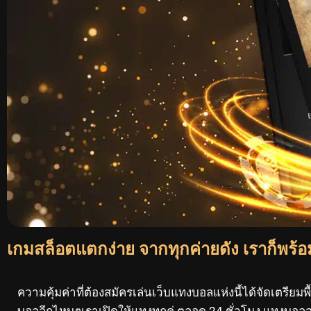
เกมสล็อตแตกง่าย จากทุกค่ายดัง เราก็พร้
ความคุ้มค่าที่ต้องสมัครเล่นเว็บแทงบอลแห่งนี้ได้จัดเตรียม