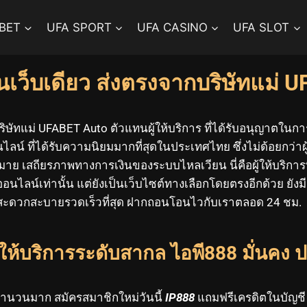
BET
UFA SPORT
UFA CASINO
UFA SLOT
เว็บเดียว ส่งตรงจากบริษัทแม่ 
ริษัทแม่ UFABET Auto ตัวแทนผู้ให้บริการ ที่ได้รับอนุญาตใน
ลน์ ที่ได้รับความนิยมมากที่สุดในประเทศไทย ซึ่งไม่ด้อยกว่าผ
มาย เสถียรภาพทางการเงินของระบบไหลเวียน นี่คือผู้ให้บริการที
อนไลน์เท่านั้น แต่ยังเป็นเว็บไซต์ทางเลือกโดยตรงอีกด้วย ยัง
สะดวกสะบายรวดเร็วที่สุด ฝากถอนโอนไวกับเราตลอด 24 ชม.
้บริการระดับสากล ไอพี888 มั่นคง 
นจำนวนมาก สมัครสมาชิกใหม่วันนี้
IP888
แถมฟรีเครดิตในบัญชี 