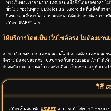
ทางเว็บของเราสามารถแทงบอลบนมือถือได้ตลอดเวลา ไม่ว่า
ชั่วโมง รองรับทุกระบบทั้ง ios และ Android แท็บเล็ตก็สาม
ถือของคุณขึ้นมาก็สามารถแทงบอลได้แล้ว หากต้องการสมัคร
สมัคร UFABET เลย
ให้บริการโดยเป็น เว็บไซต์ตรง ไม่ต้องผ่านเ
หากกำลังมองหาเว็บแทงบอลออนไลน์ ต้องสมัครแทงบอลออน
มีความมั่นคง ปลอดภัย 100% ทางเว็บแทงบอลออนไลน์ได้เห็นค
ปลอดภัย สะดวกรวดเร็ว แนะนำเลือก เว็บแทงบอล ยูฟ่าเบท1
วิธี
สมัครเป็นสมาชิก
UFABET
สามารถทำได้จาก 2 ช่องทาง คื