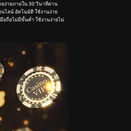
ายง่ายภายใน 30 วินาทีผ่าน
ไลน์ อัตโนมัติ ใช้งานง่าย
ถือไม่มีขั้นต่ำ ใช้งานง่ายไม่