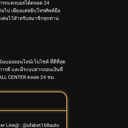
สามารถแทงบอลได้ตลอด 24
่อไป เพียงแค่หยิบโทรศัพท์มือ
ิเศษไว้สำหรับสมาชิกทุกท่าน
นบอลออนไลน์เว็บไซต์ ที่ดีที่สุด
การดี และมีระบบฝากถอนเงินที่
 CALL CENTER ตลอด 24 ชม.
ter Line@ : @ufabet168auto