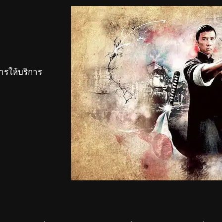
ารให้บริการ