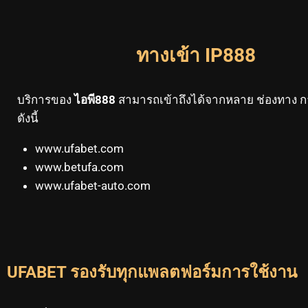
ทางเข้า IP888
บริการของ
ไอพี888
สามารถเข้าถึงได้จากหลาย ช่องทาง ก
ดังนี้
www.ufabet.com
www.betufa.com
www.ufabet-auto.com
UFABET รองรับทุกแพลตฟอร์มการใช้งาน