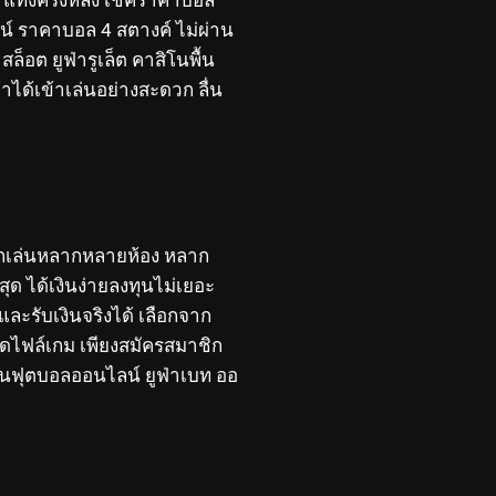
ก แทงครึ่งหลัง เช็คราคาบอล
น์ ราคาบอล 4 สตางค์ ไม่ผ่าน
็อต ยูฟ่ารูเล็ต คาสิโนพื้น
าได้เข้าเล่นอย่างสะดวก ลื่น
อกเล่นหลากหลายห้อง หลาก
ุด ได้เงินง่ายลงทุนไม่เยอะ
ละรับเงินจริงได้ เลือกจาก
ลดไฟล์เกม เพียงสมัครสมาชิก
มพันฟุตบอลออนไลน์ ยูฟ่าเบท ออ