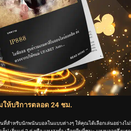
อมให้บริการตลอด 24 ชม.
พื้นที่สำหรับนักพนันบอลในแบบต่างๆ ให้คุณได้เลือกเล่นอย่างไม่