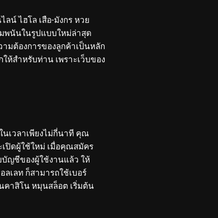
ไลน์ ไฮโล เสือ-มังกร หวย
มพนันในรูปแบบใหม่ล่าสุด
งความต้องการของลูกค้าเป็นหลัก
ลือกให้สำหรับท่าน เพราะเว็บของ
เวลาเพียงไม่กี่นาที คุณ
ดผู้ใช้ใหม่ เมื่อคุณสมัคร
บบัญชีของผู้ใช้งานแล้ว ให้
ูวอลเลท ก็สามารถใช้เบอร์
่นคาสิโน หมุนสล็อต เริ่มต้น