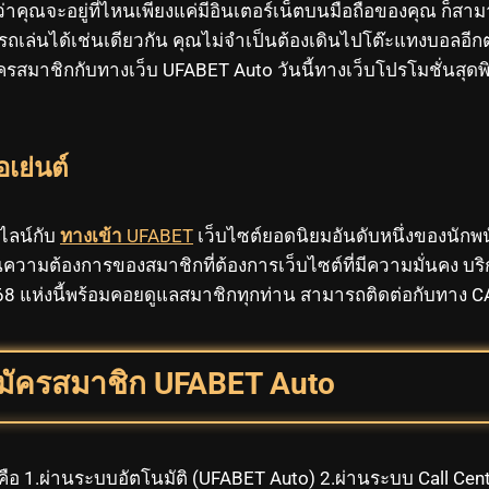
คุณจะอยู่ที่ไหนเพียงแค่มีอินเตอร์เน็ตบนมือถือของคุณ ก็
ารถเล่นได้เช่นเดียวกัน คุณไม่จำเป็นต้องเดินไปโต๊ะแทงบอลอีกต
สมาชิกกับทางเว็บ UFABET Auto วันนี้ทางเว็บโปรโมชั่นสุดพ
อเย่นต์
ไลน์กับ
ทางเข้า
UFABET
เว็บไซต์ยอดนิยมอันดับหนึ่งของนักพนั
วามต้องการของสมาชิกที่ต้องการเว็บไซต์ที่มีความมั่นคง บริ
68 แห่งนี้พร้อมคอยดูแลสมาชิกทุกท่าน สามารถติดต่อกับทาง
 สมัครสมาชิก UFABET Auto
อ 1.ผ่านระบบอัตโนมัติ (UFABET Auto) 2.ผ่านระบบ Call Cen