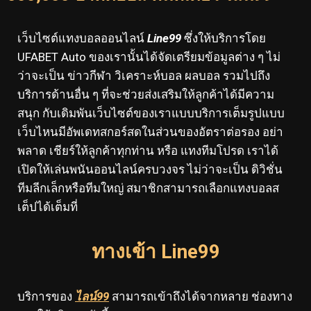
เว็บไซต์แทงบอลออนไลน์
Line99
ซึ่งให้บริการโดย
UFABET Auto ของเรานั้นได้จัดเตรียมข้อมูลต่าง ๆ ไม่
ว่าจะเป็น ข่าวกีฬา วิเคราะห์บอล ผลบอล รวมไปถึง
บริการด้านอื่น ๆ ที่จะช่วยส่งเสริมให้ลูกค้าได้มีความ
สนุก กับเดิมพันเว็บไซต์ของเราแบบบริการเต็มรูปแบบ
เว็บไหนมีอัพเดทสกอร์สดในส่วนของอัตราต่อรอง อย่า
พลาด เชียร์ให้ลูกค้าทุกท่าน หรือ แทงทีมโปรด เราได้
เปิดให้เล่นพนันออนไลน์ครบวงจร ไม่ว่าจะเป็น ดิวิชั่น
ทีมลีกเล็กหรือทีมใหญ่ สมาชิกสามารถเลือกแทงบอลส
เต็ปได้เต็มที่
ทางเข้า Line99
บริการของ
ไลน์99
สามารถเข้าถึงได้จากหลาย ช่องทาง