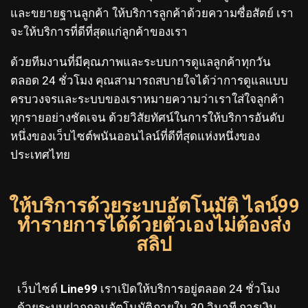
และขยายฐานลูกค้า ให้บริการลูกค้าด้วยความซื่อสัตย์ เรา
จะให้บริการที่ดีที่สุดแก่ลูกค้าของเรา
ด้วยทีมงานที่มีคุณภาพและระบบการดูแลลูกค้าทุกวัน
ตลอด 24 ชั่วโมง คุณสามารถสบายใจได้ว่าการดูแลแบบ
ครบวงจรและระบบของเราหมายความว่าเราใส่ใจลูกค้า
ทุกรายอย่างชัดเจน ด้วยวิสัยทัศน์ในการให้บริการอันดับ
หนึ่งของเว็บไซต์พนันออนไลน์ที่ดีที่สุดแห่งหนึ่งของ
ประเทศไทย
ให้บริการด้วยระบบอัตโนมัติ ไลน์99
ทำรายการได้ด้วยตัวเองไม่ต้องส่ง
สลิป
เว็บไซต์
Line99
เราเปิดให้บริการอยู่ตลอด 24 ชั่วโมง
ด้วยระบบฝากถอนอัตโนมัติภายใน 30 วินาที การเงิน