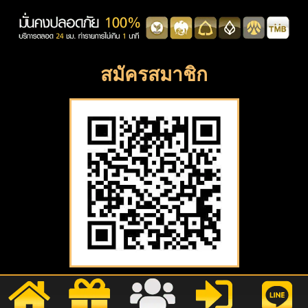
สมัครสมาชิก