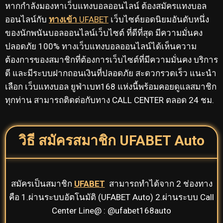
หากกำลังมองหาเว็บแทงบอลออนไลน์ ต้องสมัครแทงบอล
ออนไลน์กับ
ทางเข้า
UFABET
เว็บไซต์ยอดนิยมอันดับหนึ่ง
ของนักพนันบอลออนไลน์เว็บไซต์ ที่ดีที่สุด มีความมั่นคง
ปลอดภัย 100% ทางเว็บแทงบอลออนไลน์ได้เห็นความ
ต้องการของสมาชิกที่ต้องการเว็บไซต์ที่มีความมั่นคง บริการ
ดี และมีระบบฝากถอนเงินที่ปลอดภัย สะดวกรวดเร็ว แนะนำ
เลือก เว็บแทงบอล ยูฟ่าเบท168 แห่งนี้พร้อมคอยดูแลสมาชิก
ทุกท่าน สามารถติดต่อกับทาง CALL CENTER ตลอด 24 ชม.
วิธี สมัครสมาชิก UFABET Auto
สมัครเป็นสมาชิก
UFABET
สามารถทำได้จาก 2 ช่องทาง
คือ 1.ผ่านระบบอัตโนมัติ (UFABET Auto) 2.ผ่านระบบ Call
Center Line@ : @ufabet168auto