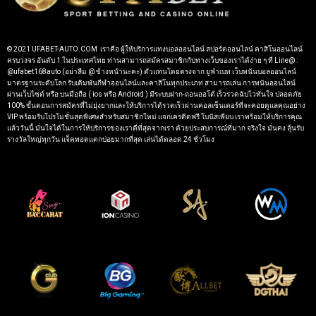
© 2021 UFABET-AUTO.COM เราคือ ผู้ให้บริการแทงบอลออนไลน์ สปอร์ตออนไลน์ คาสิโนออนไลน์
ครบวงจร อันดับ 1 ในประเทศไทย ท่านสามารถสมัครสมาชิกกับทางเว็บของเราได้ง่าย ๆ ที่ Line@ :
@ufabet168auto (อย่าลืม @ ข้างหน้านะคะ) ตัวแทนโดยตรงจาก ยูฟ่าเบท เว็บพนันบอลออนไลน์
มาตรฐานระดับโลก รับเดิมพันกีฬาออนไลน์และคาสิโนทุกประเภท สามารถเล่น การพนันออนไลน์
ผ่านเว็บไซต์ หรือ บนมือถือ ( ios หรือ Android ) มีระบบฝาก-ถอนออโต้ เร็วรวดฉับไวทันใจ ปลอดภัย
100% ขั้นตอนการสมัครที่ไม่ยุ่งยากและให้บริการได้รวดเร็วผ่านคอลเซ็นเตอร์ที่จะคอยดูแลคุณอย่าง
VIP พร้อมรับโปรโมชั่นสุดพิเศษสำหรับสมาชิกใหม่ แจกเครดิตฟรี โบนัสเพียบ เราพร้อมให้บริการคุณ
แล้ววันนี้ มั่นใจได้ในการให้บริการของเราดีที่สุดจากเรา ด้วยประสบการณ์ที่มาก จริงใจ มั่นคง ลุ้นรับ
รางวัลใหญ่ทุกวัน แจ็คพอตแตกบ่อยมากที่สุด เล่นได้ตลอด 24 ชั่วโมง