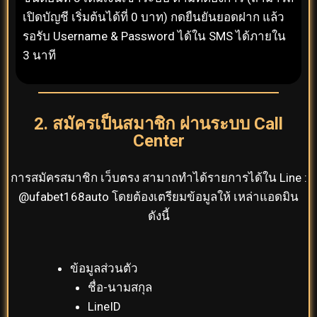
เปิดบัญชี เริ่มต้นได้ที่ 0 บาท) กดยืนยันยอดฝาก แล้ว
รอรับ Username & Password ได้ใน SMS ได้ภายใน
3 นาที
2. สมัครเป็นสมาชิก ผ่านระบบ Call
Center
การสมัครสมาชิก เว็บตรง สามาถทำได้รายการได้ใน Line :
@ufabet168auto โดยต้องเตรียมข้อมูลให้ เหล่าแอดมิน
ดังนี้
ข้อมูลส่วนตัว
ชื่อ-นามสกุล
LineID