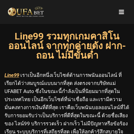
Line99 รวมทุกเกมคาสิโน
ออนไลน์ จากทุกค่ายดัง ฝาก-
ถอน ไม่มีขั้นต่ำ
Line99
เราเป็นอีกหนึ่งเว็บไซต์ด้านการพนันออนไลน์ ที่
เรียกได้ว่าสมบูรณ์แบบมากที่สุด ส่งตรงจากบริษัทแม่
UFABET Auto ซึ่งในขณะนี้กำลังเป็นที่นิยมมากที่สุดใน
ประเทศไทย เป็นอีกเว็บไซต์ที่น่าเชื่อถือ และเรามีความ
มั่นคงทางการเงินที่ดีที่สุด เราคือเว็บพนันบอลออนไลน์ที่ได้
รับการยอมรับว่าเป็นบริการที่ดีที่สุดในขณะนี้ ด้วยชื่อเสียง
ของ ไลน์99 บริการรวดเร็ว ฝากเร็ว ไม่มีปัญหาหรือข้อร้อง
เรียน ระบบบริการที่เสถียรที่สุด เพื่อให้ลูกค้ารู้สึกสบายใจ