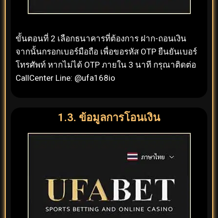
ขั้นตอนที่ 2 เลือกธนาคารที่ต้องการ ฝาก-ถอนเงิน
จากนั้นกรอกเบอร์มือถือ เพื่อขอรหัส OTP ยืนยันเบอร์
โทรศัพท์ หากไม่ได้ OTP ภายใน 3 นาที กรุณาติดต่อ
CallCenter Line: @ufa168io
1.3. ข้อมูลการโอนเงิน