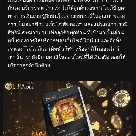
มั่นคง บริการรวดเร็ว เราไม่ให้ลูกค้ารอนาน ไม่มีปัญหา
ทางการเงินเลย รู้สึกมั่นใจอย่างสมบูรณ์ในคุณภาพของ
การเป็นสมาชิกบนเว็บไซต์ของเรา และแน่นอนว่าเรามี
สิทธิพิเศษมากมาย เพื่อลูกค้าทุกท่าน ที่เข้ามาเป็นส่วน
หนึ่งของการให้บริการของเว็บไซต์
ไลน์99
และอีกทั้ง
เราเองก็ไม่ได้มีแค่ เดิมพันกีฬา หรือคาสิโนออนไลน์
เท่านั้น เรายังมีเกมคาสิโนออนไลน์ที่ได้เงินจริง คอยให้
บริการลูกค้าอีกด้วย