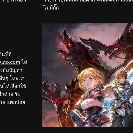
ไม่มีกั๊ก
นทีที่
Auto.com
ได้
ัวกับปัญหา
ื่นๆ โดยเรา
ได้เลือกใช้
กด้วย รับ
่าย แตกบ่อย