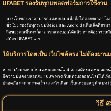
UFABET รองรับทุกแพลตฟอร์มการใช้งาน
ทางเว็บของเราสามารถแทงบอลบนมือถือได้ตลอดเวลา ไม่ว่า
ชั่วโมง รองรับทุกระบบทั้ง ios และ Android แท็บเล็ตก็สาม
ถือของคุณขึ้นมาก็สามารถแทงบอลได้แล้ว หากต้องการสมัคร
สมัคร UFABET เลย
ให้บริการโดยเป็น เว็บไซต์ตรง ไม่ต้องผ่านเ
หากกำลังมองหาเว็บแทงบอลออนไลน์ ต้องสมัครแทงบอลออน
มีความมั่นคง ปลอดภัย 100% ทางเว็บแทงบอลออนไลน์ได้เห็นค
ปลอดภัย สะดวกรวดเร็ว แนะนำเลือก เว็บแทงบอล ยูฟ่าเบท1
วิธี