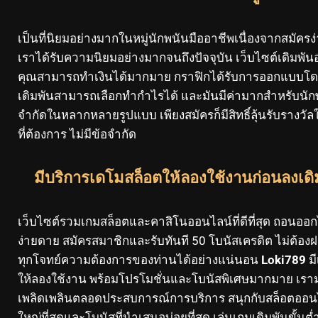
เป็นที่นิยมอย่างมากในหมู่นักพนันมืออาชีพเนื่องจากสมัครง
เราได้รับความนิยมอย่างมากจนถึงปัจจุบัน เว็บไซต์เดิมพันอ
คุณสามารถทำเงินได้มากมาย กราฟิกได้รับการออกแบบโดยคำน
เดิมพันสามารถเลือกทำกำไรได้ และมันมีค่ามากสำหรับนักพน
จำกัดในหลากหลายรูปแบบ เพียงสมัครก็มีสิทธิ์ลุ้นรับรางวัลใ
ที่ต้องการ ไม่มีข้อจำกัด
มีบริการเดโมสล็อตให้ลองใช้งานก่อนลงเดิ
เว็บไซต์รวมเกมสล็อตและคาสิโนออนไลน์ที่ดีที่สุด ถอนออก
ง่ายดาย สมัครสมาชิกและรับทันที 50 โบนัสเครดิต ไม่ต้อ
ทุกโจทย์ความต้องการของท่านได้อย่างแน่นอน
Loki789
มี
ให้ลองใช้งาน พร้อมโปรโมชั่นและโบนัสพิเศษมากมาย เร
เพลิดเพลินตลอดประสบการณ์การบริการ สนุกกับสล็อตออนไล
ใหญ่ที่สุดและโบนัสที่นำเสนอบ่อยที่สุด เล่นเกมเดิมพันขั้นต