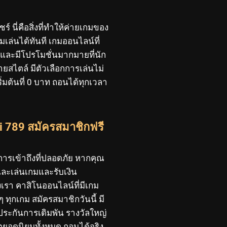
 นี่คือสิ่งที่ทำให้ค่ายเกมของ
เล่นได้ทันที เกมออนไลน์ที่
และมีโปรโมชั่นมากมายที่นัก
สไตล์ มีตัวเลือกการเล่นไม่
ิ่มต้นที่ 0 บาท ถอนได้ทุกเวลา
oki 789 สมัครสมาชิกฟรี
ารเข้าถึงที่ปลอดภัย หากคุณ
าและเล่นเกมและรับเงิน
รา คาสิโนออนไลน์ที่มีเกม
 ทุกเกม สมัครสมาชิกวันนี้ มี
ระกันการเดิมพัน รางวัลใหญ่
ตยอดนิยมทั้งหมด ถอนได้จริง