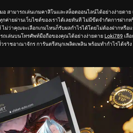
เสมอ สามารถเล่นเกมคาสิโนและสล็อตออนไลน์ได้อย่างง่ายดาย เ
กค่ายผ่านเว็บไซต์ของเราได้เลยทันที ไม่มีขีดจำกัดการฝากหรื
ไม่ว่าคุณจะเลือกเกมไหนก็รับผลกำไรได้โดยไม่ต้องฝากหรือแช
ารถเล่นบนโทรศัพท์มือถือของคุณได้อย่างง่ายดาย
Loki789
เลือ
ั่วราชอาณาจักร การันตรีสนุกเพลิดเพลิน พร้อมทำกำไรได้จริง 