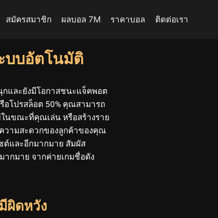
สมัครสมาชิก
ผลบอล 7M
ราคาบอล
ติดต่อเรา
ะบบอัตโนมัติ
นสนุกและยังมีโอกาสชนะแจ็คพอต
ี หรือโปรสล็อต 50% คุณสามารถ
ในขณะที่คุณเล่น หรือสร้างราย
พื่อความสะดวกของลูกค้าของคุณ
ซต์และอีกมากมาย สัมผัส
ลมากมาย จากค่ายเกมชื่อดัง
ีผิดหวัง