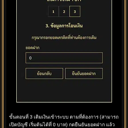
ขั้นตอนที่ 3 เติมเงินเข้าระบบ ตามที่ต้องการ (สามารถ
เปิดบัญชี เริ่มต้นได้ที่ 0 บาท) กดยืนยันยอดฝาก แล้ว