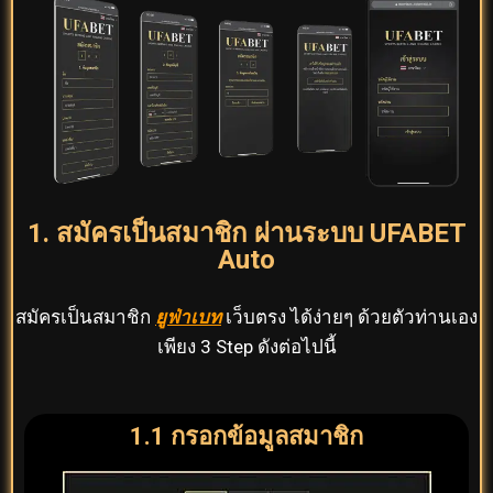
1. สมัครเป็นสมาชิก ผ่านระบบ UFABET
Auto
สมัครเป็นสมาชิก
ยูฟ่าเบท
เว็บตรง ได้ง่ายๆ ด้วยตัวท่านเอง
เพียง 3 Step ดังต่อไปนี้
1.1 กรอกข้อมูลสมาชิก