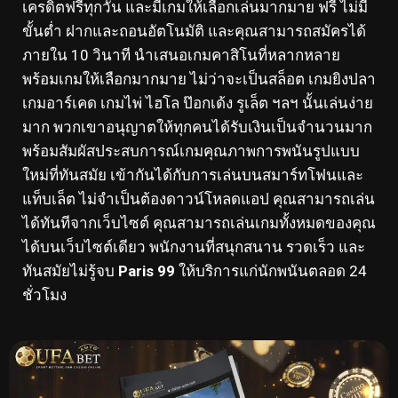
เครดิตฟรีทุกวัน และมีเกมให้เลือกเล่นมากมาย ฟรี ไม่มี
ขั้นต่ำ ฝากและถอนอัตโนมัติ และคุณสามารถสมัครได้
ภายใน 10 วินาที นำเสนอเกมคาสิโนที่หลากหลาย
พร้อมเกมให้เลือกมากมาย ไม่ว่าจะเป็นสล็อต เกมยิงปลา
เกมอาร์เคด เกมไพ่ ไฮโล ป๊อกเด้ง รูเล็ต ฯลฯ นั้นเล่นง่าย
มาก พวกเขาอนุญาตให้ทุกคนได้รับเงินเป็นจำนวนมาก
พร้อมสัมผัสประสบการณ์เกมคุณภาพการพนันรูปแบบ
ใหม่ที่ทันสมัย เข้ากันได้กับการเล่นบนสมาร์ทโฟนและ
แท็บเล็ต ไม่จำเป็นต้องดาวน์โหลดแอป คุณสามารถเล่น
ได้ทันทีจากเว็บไซต์ คุณสามารถเล่นเกมทั้งหมดของคุณ
ได้บนเว็บไซต์เดียว พนักงานที่สนุกสนาน รวดเร็ว และ
ทันสมัยไม่รู้จบ
Paris 99
ให้บริการแก่นักพนันตลอด 24
ชั่วโมง