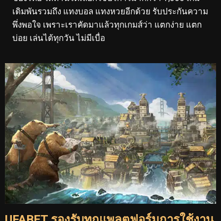
เดิมพันรวมถึง แทงบอล แทงหวยอีกด้วย รับประกันความ
พึ่งพอใจ เพราะเราคัดมาแล้วทุกเกมส์ว่า แตกง่าย แตก
บ่อย เล่นได้ทุกวัน ไม่มีเบื่อ
UFABET รองรับทุกแพลตฟอร์มการใช้งาน