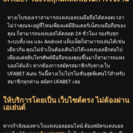
ทางเว็บของเราสามารถแทงบอลบนมือถือได้ตลอดเวลา
ไม่ว่าคุณจะอยู่ที่ไหนเพียงแค่มีอินเตอร์เน็ตบนมือถือของ
คุณ ก็สามารถแทงบอลได้ตลอด 24 ชั่วโมง รองรับทุก
ระบบทั้ง ios และ Android แท็บเล็ตก็สามารถเล่นได้เช่น
เดียวกัน คุณไม่จำเป็นต้องเดินไปโต๊ะแทงบอลอีกต่อไป
เพียงแค่หยิบโทรศัพท์มือถือของคุณขึ้นมาก็สามารถแทง
บอลได้แล้ว หากต้องการสมัครสมาชิกกับทางเว็บ
UFABET Auto วันนี้ทางเว็บโปรโมชั่นสุดพิเศษไว้สำหรับ
สมาชิกทุกท่าน สมัคร UFABET เลย
ให้บริการโดยเป็น เว็บไซต์ตรง ไม่ต้องผ่าน
เอเย่นต์
หากกำลังมองหาเว็บแทงบอลออนไลน์ ต้องสมัครแทงบอล