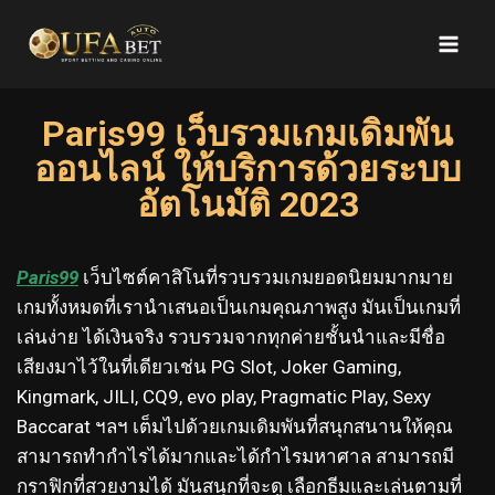
Paris99 เว็บรวมเกมเดิมพัน
ออนไลน์ ให้บริการด้วยระบบ
อัตโนมัติ 2023
Paris99
เว็บไซต์คาสิโนที่รวบรวมเกมยอดนิยมมากมาย
เกมทั้งหมดที่เรานำเสนอเป็นเกมคุณภาพสูง มันเป็นเกมที่
เล่นง่าย ได้เงินจริง รวบรวมจากทุกค่ายชั้นนำและมีชื่อ
เสียงมาไว้ในที่เดียวเช่น PG Slot, Joker Gaming,
Kingmark, JILI, CQ9, evo play, Pragmatic Play, Sexy
Baccarat ฯลฯ เต็มไปด้วยเกมเดิมพันที่สนุกสนานให้คุณ
สามารถทำกำไรได้มากและได้กำไรมหาศาล สามารถมี
กราฟิกที่สวยงามได้ มันสนุกที่จะดู เลือกธีมและเล่นตามที่