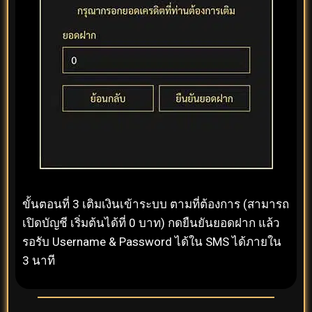
ขั้นตอนที่ 3 เติมเงินเข้าระบบ ตามที่ต้องการ (สามารถ
เปิดบัญชี เริ่มต้นได้ที่ 0 บาท) กดยืนยันยอดฝาก แล้ว
รอรับ Username & Password ได้ใน SMS ได้ภายใน
3 นาที