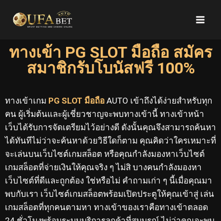
ทางเข้า PG SLOT มือถือ สมัคร
สมาชิกรับโบนัสฟรี 100%
ทางเข้าเกม
PG SLOT มือถือ
AUTO เข้าถึงได้ง่ายสำหรับทุก
คน ผู้เริ่มต้นและผู้เชี่ยวชาญจะพบทางเข้านี้ ทางเข้าหน้า
เว็บได้รับการจัดเตรียมไว้อย่างดี ดังนั้นคุณจึงสามารถค้นหา
ได้ทันทีไม่ว่าจะค้นหาด้วยวิธีใดก็ตาม คุณคิดว่าใครเหมาะที่
จะเล่นบนเว็บไซต์เกมสล็อต หรือคุณกำลังมองหาเว็บไซต์
เกมสล็อตที่จ่ายเงินให้คุณจริง ๆ ไม่สิ บางคนกำลังมองหา
เว็บไซต์ที่ดีและถูกต้อง ใช่หรือไม่ คำถามเก่า ๆ นี้เมื่อคุณมา
พบกับเรา เว็บไซต์เกมสล็อตพร้อมเปิดประตูให้คุณเข้าสู่ เล่น
เกมสล็อตที่ทุกคนตามหา ทางเข้าของเราคือทางเข้าตลอด
24 ชั่วโมงพร้อมระบบบริการลูกค้าที่สมบูรณ์ ไม่ว่าคุณจะพบ