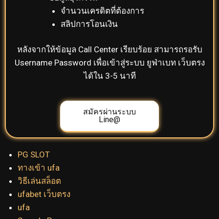
จำนวนเครดิตที่ต้องการ
สลิปการโอนเงิน
หลังจากให้ข้อมูล Call Center เรียบร้อย สามารถรอรับ
Username Password เพื่อเข้าสู่ระบบ ยูฟ่าเบท เว็บตรง
ได้ใน 3-5 นาที
สมัครผ่านระบบ
Line@
PG SLOT
ทางเข้า ufa
วิธีเล่นสล็อต
ufabet เว็บตรง
ufa