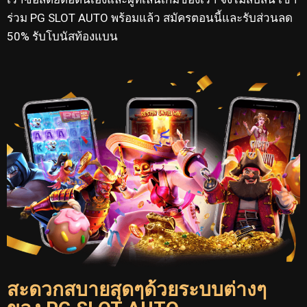
ร่วม PG SLOT AUTO พร้อมแล้ว สมัครตอนนี้และรับส่วนลด
50% รับโบนัสท้องแบน
สะดวกสบายสุดๆด้วยระบบต่างๆ