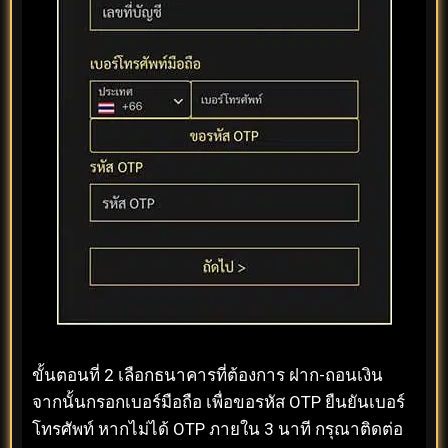
ขั้นตอนที่ 2 เลือกธนาคารที่ต้องการ ฝาก-ถอนเงิน
จากนั้นกรอกเบอร์มือถือ เพื่อขอรหัส OTP ยืนยันเบอร์
โทรศัพท์ หากไม่ได้ OTP ภายใน 3 นาที กรุณาติดต่อ