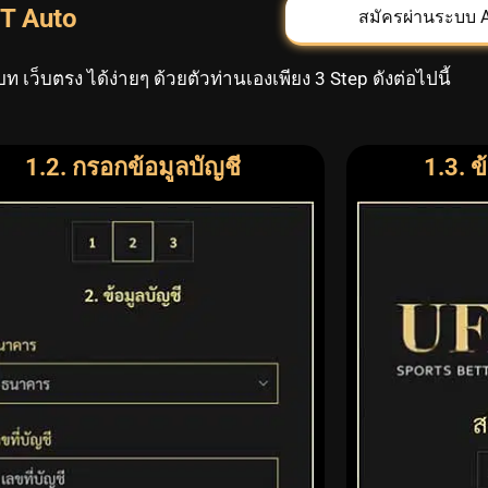
ET Auto
สมัครผ่านระบบ 
ท เว็บตรง ได้ง่ายๆ ด้วยตัวท่านเองเพียง 3 Step ดังต่อไปนี้
1.2. กรอกข้อมูลบัญชี
1.3. 