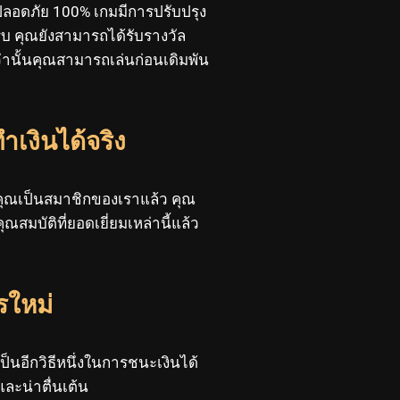
ะปลอดภัย 100% เกมมีการปรับปรุง
อรบ คุณยังสามารถได้รับรางวัล
านั้นคุณสามารถเล่นก่อนเดิมพัน
ำเงินได้จริง
อคุณเป็นสมาชิกของเราแล้ว คุณ
ณสมบัติที่ยอดเยี่ยมเหล่านี้แล้ว
รใหม่
็นอีกวิธีหนึ่งในการชนะเงินได้
และน่าตื่นเต้น