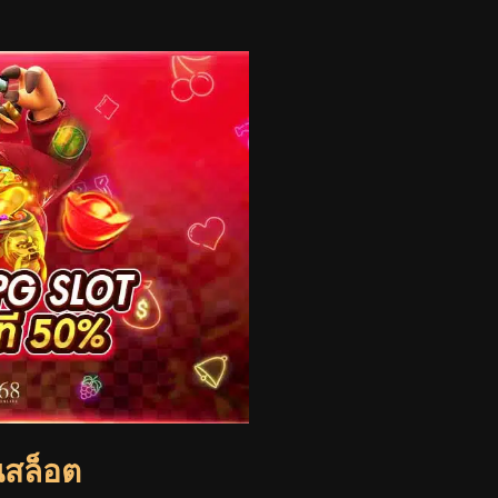
นสล็อต