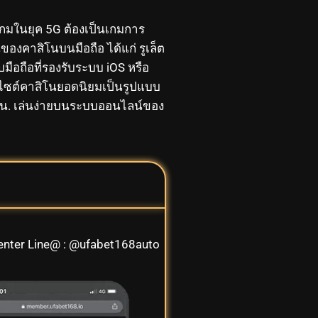
มในยุค 5G ต้องเป็นเกมการ
ของคาสิโนบนมือถือ ได้แก่ รูเล็ต
ือถือที่รองรับระบบ iOS หรือ
็บไซต์คาสิโนยอดนิยมเป็นรูปแบบ
ัน. เล่นง่ายบนระบบออนไลน์ของ
enter Line@ : @ufabet168auto