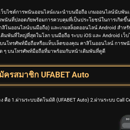
ว็บไซต์การพนันออนไลน์แนะนำบนมือถือ เกมออนไลน์นับพันเก
ารพนันที่ปลอดภัยพร้อมการควบคุมที่เป็นประโยชน์ในการเกิดขึ้น
าสิโนออนไลน์บนมือถือ) และเกมสล็อตออนไลน์ Android สำหรับม
ิมพันที่ใหญ่ที่สุดในโลก บนมือถือ ระบบ iOS และ Android เว
บนโทรศัพท์มือถือหรือแท็บเล็ตของคุณ คาสิโนออนไลน์ การพน
ๆ บนโทรศัพท์มือถือที่มาพร้อมกับหน้าเดิมพันที่ดูดี
 สมัครสมาชิก UFABET Auto
 คือ 1.ผ่านระบบอัตโนมัติ (UFABET Auto) 2.ผ่านระบบ Call C