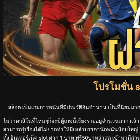
โปรโมชั่น s
ส
ล็อต
เป็น
เกม
การพนัน
ที่
มีประวัติ
อัน
ช้านาน
เป็นที่นิยม
มา
ไม่ว่า
คาสิโน
ที่ไหนๆ
ก็
จะ
มีตู้
เกม
นี้
เรียงราย
อยู่
จำนวนมาก
แล้ว
สามารถ
รู้เรื่อง
ได้ไม่ยาก
ทำให้
มี
เหล่า
บรรดา
นัก
พนัน
น้อย
ใหญ่
ทั้ง
อินเทอร์เน็ต
slot ฝาก 1 บาท ฟรี50บาทล่าสุด
เข้ามา
มีส่ว