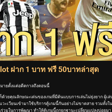
lot ฝาก 1 บาท ฟรี 50บาทล่าสุด
กมาย
ตั้งแต่
อดีตกาล
ถึง
ตอนนี้
ก็
ด้วย
คุณลักษณะเด่น
ของ
เกม
ที่
มี
ต้นแบบ
การ
เล่น
ไม่
ยุ่งยาก
ผู้
เล่
แวะเวียน
เข้ามา
ใช้
บริการ
ตู้
เกม
นี้
กัน
อย่างไม่ขาดสาย
รวมทั้ง
ใน
นร่วม
ในการพัฒนา
ทำให้
ตู้
เกม
นี้
ถูก
ยกฐานะ
เปลี่ยนแปลง
บ่อย
มา