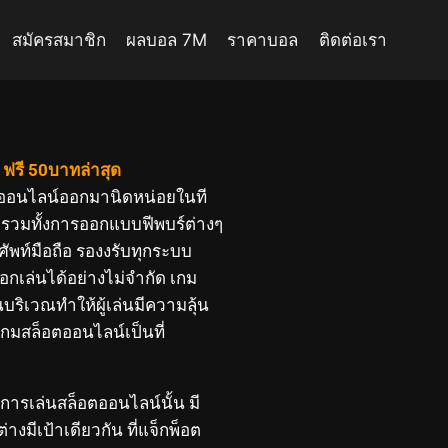
สมัครสมาชิก
ผลบอล 7M
ราคาบอล
ติดต่อเรา
 ฟรี 50บาทล่าสุด
ออนไลน์
ออกมา
นิดหน่อย
ใน
ที
รวมทั้ง
การออก
แบบ
ฟี
พบ
ร์
ต่างๆ
ัพท์มือถือ
รอง
ง
รับ
ทุก
ระบบ
ือก
เล่น
ได้
อย่าง
ไม่จำกัด
เกม
น
บริเวณ
ทำให้
ผู้
เล่น
มี
ความ
ลุ้น
เกม
ส
ล็อต
ออนไลน์
เป็น
ที่
การ
เล่น
ส
ล็อต
ออนไลน์
นั้น
มี
ต่าง
มี
เป้า
เดียวกัน
ที่
แจ็กพ็อต