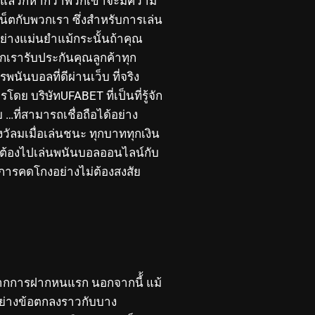
แล้วก็
หากว่า
พวกเขา
จะ
มี
ความ
เน็ต
กับ
พวกเรา
ซึ่ง
สำหรับการ
เล่น
ย่างแม่นยำ
แม้กระนั้น
ถ้า
คุณ
กเรา
รับประกัน
คุณ
ลูกค้า
ทุก
คร
พนันบอล
ที่
ดี
ผ่าน
เว็บ
ที่จริง
าร
โดย
บริษัท
UFABET
ที่
เป็นที่รู้จัก
ย
…
ที่สามารถ
เชื่อถือได้
อย่าง
งวัล
ม
เมื่อ
เล่น
ชนะ
ทุก
บาท
ทุก
เงิน
ต้อง
ไป
เล่น
พนันบอล
ออนไลน์
กับ
อการ
คดโกง
อย่างไม่ต้องสงสัย
าก
การฝาก
หนแรก
นอกจากนี้้
แม้
ย่าง
ข้อตกลง
ราวกับ
บาง