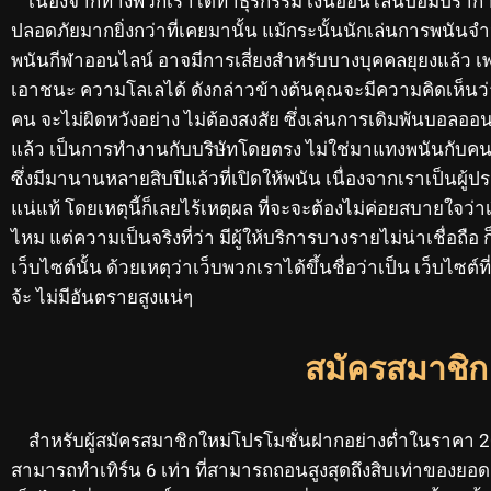
เนื่องจาก
ทาง
พวกเรา
ได้
ทำ
ธุรกรรม
เงิน
ออนไลน์
ป้อมปราก
ปลอดภัย
มากยิ่งกว่า
ที่
เคย
มานั้น
แม้กระนั้น
นักเล่นการพนัน
จำ
พนัน
กีฬา
ออนไลน์
อาจมี
การเสี่ยง
สำหรับ
บางบุคคล
ยุยง
แล้ว
เ
เอาชนะ
ความโลเล
ได้
ดังกล่าวข้างต้น
คุณ
จะ
มีความคิดเห็นว
คน
จะ
ไม่ผิด
หวัง
อย่าง ไม่ต้องสงสัย
ซึ่ง
เล่น
การเดิมพัน
บอล
ออน
แล้ว
เป็นการ
ทำงาน
กับ
บริษัท
โดยตรง
ไม่ใช่
มา
แทง
พนัน
กับ
คน
ซึ่ง
มี
มานาน
หลาย
สิบ
ปี
แล้ว
ที่
เปิด
ให้
พนัน
เนื่องจาก
เรา
เป็น
ผู้ป
แน่แท้
โดยเหตุนี้
ก็เลย
ไร้เหตุผล
ที่จะ
จะต้อง
ไม่ค่อยสบายใจ
ว่า
ไหม
แต่
ความเป็นจริง
ที่ว่า
มี
ผู้ให้บริการ
บางราย
ไม่น่าเชื่อ
ถือ
ก
เว็บไซต์
นั้น
ด้วยเหตุว่า
เว็บ
พวกเรา
ได้
ขึ้นชื่อว่า
เป็น
เว็บไซต์
ที่
จ้ะ
ไม่มีอันตราย
สูง
แน่ๆ
สมัครสมาชิก 
สำหรับ
ผู้สมัคร
สมาชิกใหม่
โปรโมชั่น
ฝาก
อย่างต่ำ
ใน
ราคา
สามารถ
ทำ
เทิร์น 6
เท่า
ที่สามารถ
ถอน
สูงสุด
ถึง
สิบ
เท่า
ของ
ยอด