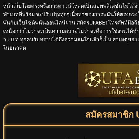
หน้า
เว็บ
โดยตรง
หรือ
การ
ดาวน์โหลด
เป็น
แอพพลิเคชั่น
ไม่ได้ง
ฟ่า
เบท
ที่
พร้อม
จะ
ปรับปรุง
ทุกๆ
เนื้อหา
ของ
การพนัน
ให้
ตรง
ดวง
พัน
กับ
เว็บไซต์
พนัน
ออนไลน์
ผ่าน
สมัคร
UFABET
โทรศัพท์มือถื
เหนือกว่า
ไม่ว่า
จะ
เป็นความ
สบาย
ไม่ว่า
จะ
คือการใช้
งาน
ได้
ช้
า
เ บ ท
ทุกคน
รับทราบ
ได้
ถึง
ความสนใจแล้วก็
เป็น
สาเหตุของ
ในอนาคต
สมัครสมาชิก U