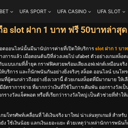
BET
UFA SPORT
UFA CASINO
UFA SLOT
ถือ slot ฝาก 1 บาท ฟรี 50บาทล่าสุด
็อต
ออนไลน์
นั้น
มี
นานัปการ
ค่าย
ที่
เปิด
ให้บริการ
slot ฝาก 1 บาท
ทางการ
แล้ว
เมื่อ
ตอนต้น
ปีที่ล่วงเลยไป
ufabet
ตัว
อย่าง
เกม
ส
ล็อต
กับ
แบบ
เกม
ที่
ล้ำยุค
กราฟฟิค
สวย
พร้อม
เสียง
เอฟเฟกต์
เหมือนจริง
้ให้บริการ
และก็
นัก
พนัน
กัน
อย่างยิ่งจริงๆ
ส
ล็อต
ออนไลน์
บน
โทรศ
กม
ที่
ผู้คน
กล่าวถึง
อย่างยิ่ง
เวลานี้
ด้วย
เกม
ส
ล็อต
ที่
มี
มากมาย
ให้
เล
มี
อัตรา
การ
จ่าย
ที่มา
กก
ว่า
เงินที่ใช้ในการเดิมพัน
ออก
รางวัล
เป็
อก
รางวัล
แจ็คพอต
หรือ
ที่
เรียก
ว่า
รางวัล
ใหญ่
เป็นตัว
ช่วย
ที่
ทำให้
เกม
โทรศัพท์เคลื่อนที่
ได้เงิน
จริง
มา
ใหม่
น่า
เล่น
ทุก
เกมส์
สำหรับ
็
ยัง
ใช้
เงิน
น้อย
แลกเงิน
เยอะแยะ
ด้วยเหตุว่า
เหล่า
นักการพนัน
ก็