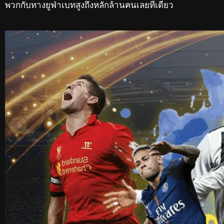
พวก
กับ
ทาง
ยูฟ่า
เบท
สูงถึง
หลัก
ล้าน
คนเล
ย
ทีเดียว