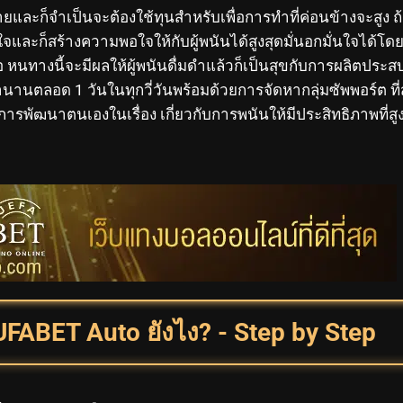
่ายและก็จำเป็นจะต้อง
ใช้ทุน
สำหรับเพื่อการทำ
ที่
ค่อนข้างจะ
สูง
ถ
ใจและก็
สร้าง
ความพอใจ
ให้
กับ
ผู้
พนัน
ได้
สูงสุด
มั่นอกมั่นใจ
ได้
โดย
อ
หนทาง
นี้
จะมีผลให้
ผู้
พนัน
ดื่ม
ดำ
แล้วก็เป็นสุข
กับ
การผลิต
ประส
านาน
ตลอด
1 วัน
ใน
ทุกวี่วันพร้อมด้วย
การจัด
หา
กลุ่ม
ซัพ
พอร์ต
ท
การพัฒนา
ตนเอง
ใน
เรื่อง เกี่ยวกับการพนัน
ให้
มี
ประสิทธิภาพ
ที่สู
FABET Auto ยังไง? - Step by Step