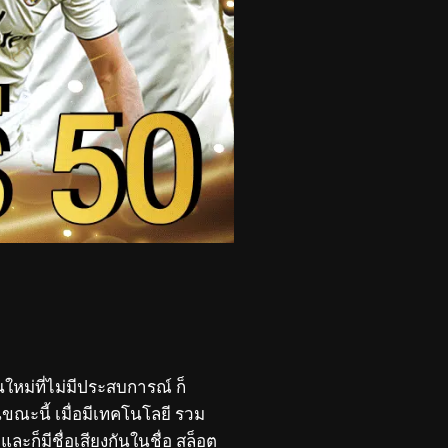
น
ใหม่
ที่
ไม่มี
ประสบการณ์
ก็
ขณะนี้
เมื่อ
มี
เทคโนโลยี
รวม
และก็
มีชื่อเสียง
กัน
ในชื่อ
ส
ล็อต