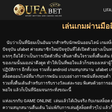
UFA
เล่นเกมผ่านมือ
นับว่าเป็นที่นิยม
เป็นอันมาก
สำหรับ
นัก
พนัน
ออนไลน์
เกม
ส
ล
ปัจจุบัน
ufabet
ค่าย
สมาชิกใหม่
ปัจจุบัน
ที่
ได้
เปิดตัว
อย่างเป็น
แรกๆ
ถือได้ว่าเป็น
การ
เปิดตัว
ที่
น่าตื่นตาตื่นใจ
รวมทั้ง
ตื่นเต้น
ของ
เกม
นั้น
มอง
น่าดึงดูด
ทำให้
เป็น
ที่
พอใจ
แล้วก็
รอ
ของ
เหล่า
ผู
ปฏิบัติการ
อีกทั้ง
ios
รวมทั้ง
android
เกม
สนุกสนาน
ufabet
เ
ส
ล็อต
ออนไลน์
ที่มา
กับ
การพนัน
แบบอย่าง
การพนัน
ที่
ลงทุน
ต่ำ
รวมทั้ง
ตื่นเต้น
สำหรับการ
รับรางวัล
แต่ละ
รอบ
พิเศษ
ด้วย
การอ
พอใจ
แล้วก็
เป็นที่นิยม
จนกระทั่ง
ขณะนี้
แห่งแรก
กับ
GAME ONLINE
เล่น
แล้ว
ได้เงิน
จริง
กับ
เกม
ส
ล็อต
ความสนุกสนาน
ตื่นเต้น
ไม่
แพ้
กับ
การ
เล่น
ตู้
ส
ล็อต
ทั่วๆไป
แล้วก