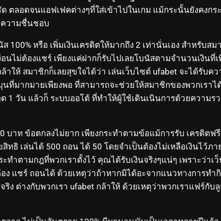
ัด
ตลอดจน
แอ
ฟ
เฟค
ต่างๆ
ที่
ใส่
เข้าไป
ใน
เกม
แม้กระนั้น
ยังคง
กร
ย
ความชื่นชอบ
นัส
100%
หรือ
เพิ่ม
เงิน
เครดิต
ให้
มากถึง
2
เท่านั่น
เอง
สำหรับ
สมา
ื่อน
ไม่ต้อง
แชร์
เพียงแค่
ฝาก
ก็
รับ
ไป
เลย
โบนัส
ตาม
จำนวนเงิน
ที่
เ
กล้า
ให้
สมาชิก
ก็เลย
สุขใจ
ได้
ว่า
เล่น
เว็บไซต์
ufabet
จะ
ได้รับ
ควา
มุน
ที่
มากมาย
เพียงพอ
ที่สามารถจะช่วย
ให้
สมาชิก
ของ
พวกเรา
ได
อด
1 วัน
แล้วก็
ระบบ
ออ
โต้
ที่
ทำให้
ผู้ใช้
เดิน
เนิน
การ
ด้วย
ความรวด
50
บาท
ข้อตกลง
ไม่ยาก
เพียง
กระทำตาม
ข้อแม้
การ
รับ
เครดิต
ฟรี
ย
สิทธิ
เล่น
ได้
500
ถอน
ได้
50
โดย
จำเป็นต้อง
ไม่
เหลือ
เงิน
ไว้ภา
ระทำตาม
กฎ
ที่
พวกเรา
ตั้ง
ไว้
คุณ
ได้รับ
เงิน
จริงๆ
แน่ๆ
เพราะว่า
เว
้อง
แชร์
ถอน
ได้
ด้วยเหตุว่า
ถ้าหาก
มิได้
อะ
จาก
แนวทางการทำ
ก
ก
จริง
ต่าง
กับ
พวกเรา
ufabet
กล้า
ให้
ด้วยเหตุว่า
พวกเรา
แฟร์
กับ
ล