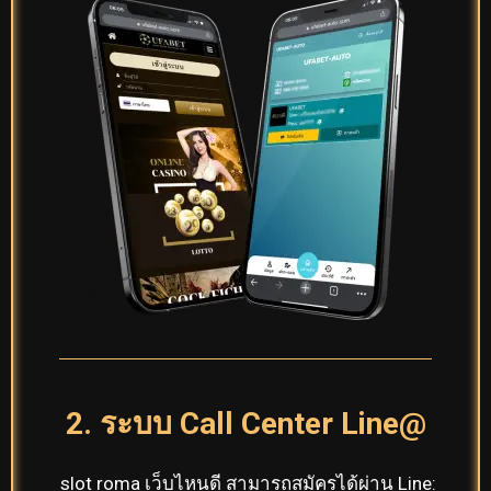
2. ระบบ Call Center Line@
slot roma เว็บไหนดี สามารถสมัครได้ผ่าน Line: