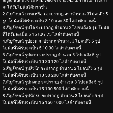
สัญลักษณ์ ตัวช่วย หรือ Wild จะช่วยเพิ่มโอกาสในการที่เรา
จะได้รับโบนัสได้มากขึ้น
2.สัญลักษณ์ ภาพเหยือก จะปรากฏ จากจำนวน 3ไปจนถึง 5
รูป โบนัสที่ได้รับจะเป็น 3 10 และ 30 ไล่ลำดับตามนี้
3.สัญลักษณ์ รูปโล่ จะปรากฏ จำนวน 3 ไปจนถึง 5 รูป โบนัส
ที่ได้รับจะเป็น 5 15 และ 75 ไล่ลำดับตามนี้
4.สัญลักษณ์ รูปองุ่น จะปรากฏ จำนวน 3 ไปจนถึง 5 รูป
โบนัสที่ได้รับจะเป็น 5 10 30 ไล่ลำดับตามนี้
5.สัญลักษณ์ รูปดาบ จะปรากฏ จำนวน 3 ไปจนถึง 5 รูป
โบนัสที่ได้รับจะเป็น 10 30 120 ไล่ลำดับตามนี้
6.สัญลักษณ์ รูปสิงโต จะปรากฏ จำนวน 3 ไปจนถึง 5 รูป
โบนัสที่ได้รับจะเป็น 10 50 200 ไล่ลำดับตามนี้
7.สัญลักษณ์ รูปมงกุฏ จะปรากฏ จำนวน 3 ไปจนถึง 5 รูป
โบนัสที่ได้รับจะเป็น 15 100 500 ไล่ลำดับตามนี้
8.สัญลักษณ์ รูปนักรบ จะปรากฏ จำนวน 3 ไปจนถึง 5 รูป
โบนัสที่ได้รับจะเป็น 15 150 1000 ไล่ลำดับตามนี้