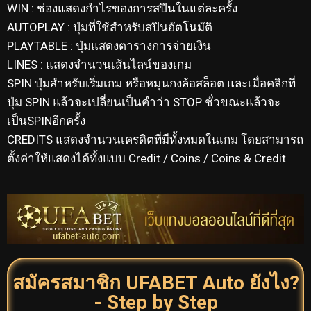
WIN : ช่องแสดงกำไรของการสปินในแต่ละครั้ง
AUTOPLAY : ปุ่มที่ใช้สำหรับสปินอัตโนมัติ
PLAYTABLE : ปุ่มแสดงตารางการจ่ายเงิน
LINES : แสดงจำนวนเส้นไลน์ของเกม
SPIN ปุ่มสำหรับเริ่มเกม หรือหมุนกงล้อสล็อต และเมื่อคลิกที่
ปุ่ม SPIN แล้วจะเปลี่ยนเป็นคำว่า STOP ชั่วขณะแล้วจะ
เป็นSPINอีกครั้ง
CREDITS แสดงจำนวนเครดิตที่มีทั้งหมดในเกม โดยสามารถ
ตั้งค่าให้แสดงได้ทั้งแบบ Credit / Coins / Coins & Credit
สมัครสมาชิก UFABET Auto ยังไง?
- Step by Step