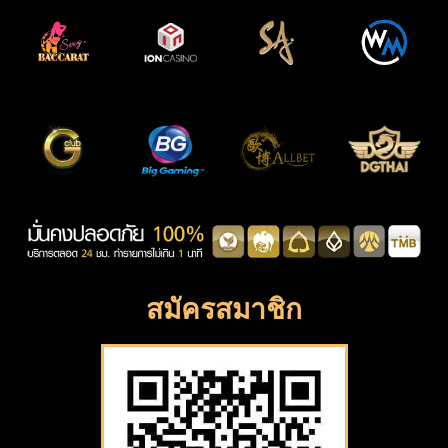
สมัครสมาชิก