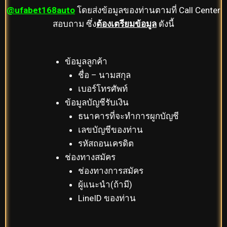
@ufabet168auto
โดยส่งข้อมูลของท่านตามที่ Call Center
สอบถาม ซึ่ง
ต้องเตรียมข้อมูล
ดังนี้
ข้อมูลลูกค้า
ชื่อ – นามสกุล
เบอร์โทรศัพท์
ข้อมูลบัญชีรับเงิน
ธนาคารที่จะทำการผูกบัญชี
เลขบัญชีของท่าน
รหัสถอนเครดิต
ช่องทางสมัคร
ช่องทางการสมัคร
ผู้แนะนำ(ถ้ามี)
LineID ของท่าน