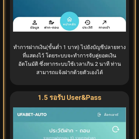
ทำการฝากเงิน(ขั้นต่ำ 1 บาท) ไปยังบัญชีปลายทาง
ที่แสดงไว้ โดยระบบจะทำการจับคู่ยอดเงิน
อัตโนมัติ ซึ่งหากระบบใช้เวลาเกิน 2 นาที ท่าน
สามารถแจ้งฝากด้วยตัวเองได้
1.5 รอรับ User&Pass