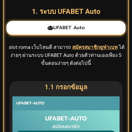
1. ระบบ UFABET Auto
UFABET Auto
slot roma เว็บไหนดี สามารถ
สมัครสมาชิกยูฟ่าเบท
ได้
ง่ายๆ ผ่านระบบ UFABET Auto ด้วยตัวท่านเองเพียง 5
ขั้นตอนง่ายๆ ดังต่อไปนี้
1.1 กรอกข้อมูล