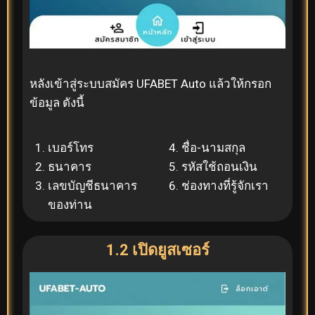
หลังเข้าสู่ระบบสมัคร UFABET Auto แล้วให้กรอก
ข้อมูล ดังนี้
เบอร์โทร
ชื่อ-นามสกุล
ธนาคาร
รหัสใช้ถอนเงิน
เลขบัญชีธนาคาร
ช่องทางที่รู้จักเรา
ของท่าน
1.2 เปิดยูสเซอร์