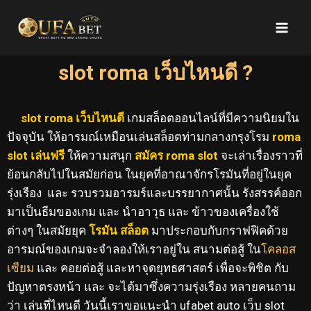
slot roma เว็บไหนดี ?
slot roma เว็บไหนดี
เกมสล็อตออนไลน์ที่มีความนิยมใน
ปัจจุบัน ให้อารมณ์เหมือนเล่นสล็อตท่ามกลางกรุงโรม
roma
slot เล่นฟรี
ให้ความสนุก
สมัคร roma slot
จะเล่าเรื่องราวที่
ย้อนกลับไปในสมัยก่อน ในยุคที่อาณาจักรโรมันที่อยู่ในยุค
รุ่งเรือง และ รวบรวมอารมร์และบรรยากาศนั้น รังสรรค์ออก
มาเป็นธีมของเกม และ นำอาวุธ และ ข้าวของเครื่องใช้
ต่างๆ ในสมัยยุค
โรมัน สล็อต
มาประกอบกับกราฟฟิคด้วย
อารมณ์ของเกมจะจำลองให้เราอยู่ใน สนามต่อสู้ ใน
โคลอส
เซียม
และ คอยต่อสู้ และหาจุดยุทธศาสตร์ เพื่อจะพิชิต กับ
ปัญหาตรงหน้า และ จะได้มาซึ่งความรุ่งเรือง หลายคนถาม
ว่า เล่นที่ไหนดี วันนี้เราขอแนะนำ ufabet auto เว็บ slot