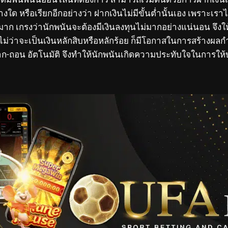
งใด หรือเรียกอีกอย่างว่า ฝากเงินไม่มีขั้นต่ำนั้นเอง เพราะเร
งมาก เกรงว่านักพนันจะต้องมีเงินลงทุนไม่มากอย่างแน่นอน จึงใ
ย ไม่ว่าจะเป็นเงินหลักสิบหรือหลักร้อย ก็มีโอกาสในการสร้างผ
ก-ถอน อัตโนมัติ จึงทำให้นักพนันเกิดความประทับใจในการให้