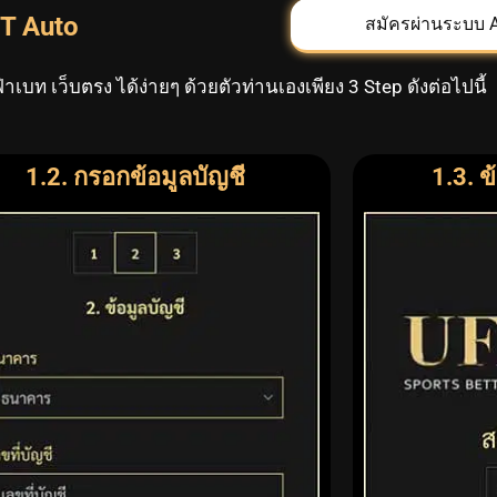
ET Auto
สมัครผ่านระบบ 
าเบท เว็บตรง ได้ง่ายๆ ด้วยตัวท่านเองเพียง 3 Step ดังต่อไปนี้
1.2. กรอกข้อมูลบัญชี
1.3. 