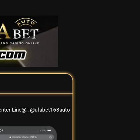
enter Line@ : @ufabet168auto