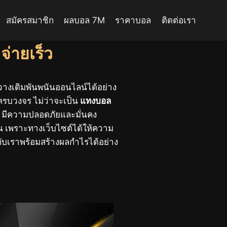
สมัครสมาชิก
ผลบอล 7M
ราคาบอล
ติดต่อเรา
จ่ายเร็ว
วางเดิมพันพนันออนไลน์ได้อย่าง
งครบวงจร ไม่ว่าจะเป็น
แทงบอล
น มีความปลอดภัยและมั่นคง
น เพราะทางเว็บไซต์ได้ให้ความ
์กับเราพร้อมสร้างผลกำไรได้อย่าง