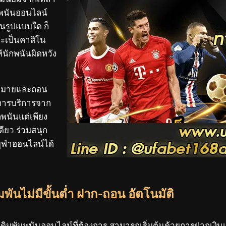
ารพนันออนไลน์
ในรูปแบบใด ก็
ะเป็นคาสิโน
้นักพนันผิดหวัง
ากมายและถอน
ับการบริการจาก
กพนันแต่เพียง
ดียว ร่วมสนุก
ูฟ่าออนไลน์ได้
มพันไม่มีขั้นต่ำ ฝาก-ถอน อัตโนมัติ
เดิมพันพนันออนไลน์ที่ต้องการ สามารถเริ่มต้นด้วยการฝากเงินเข