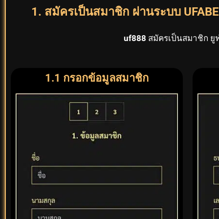
1. สมัครเป็นสมาชิก ผ่านระบบ UFAB
uf888
สมัครเป็นสมาชิก ยูฟ่
1.1 กรอกข้อมูลสมาชิก