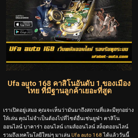
Ufa auto 168 คาสิโนอันดับ 1 ของเมือง
ไทย ที่มีฐานลูกค้าเยอะที่สูด
เราเปิดอยู่เสมอ คุณจะเห็นว่ามันมาถึงสถานที่และมีทุกอย่าง
ให้เล่น คุณไม่จำเป็นต้องไปที่ไซต์อื่นเช่นยูฟ่า คาสิโน
ออนไลน์ บาคาร่า ออนไลน์ เกมส์ออนไลน์ สล็อตออนไลน์
รวมถึงเทคโนโลยีใหม่ๆ มาเล่น
Ufa auto 168
ได้แล้ววันนี้