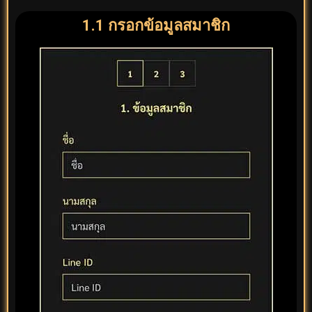
1.1 กรอกข้อมูลสมาชิก