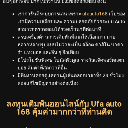
อื่นๆ อีกเพียบ มากไปกว่านั้น ยังมีข้อดีอีกเพียบ ดังนี้
เราการันตีระบบการเล่น เพราะ
ufaauto168
เว็บของ
เรามีความเสถียร และ
ความปลอดภัยด้วยระบบ Auto
สามารถตรวจสอบได้รวดเร็วนาทีต่อนาที
ครบเครื่องด้านการเดิมพันมีเกมให้เลือกมากมาย
หลากหลายรูปแบบไม่ว่าจะเป็น สล็อต คาสิโน บาคา
ร่า แทงบอล และอื่น ๆ อีกเพียบ
มีโปรโมชั่นพิเศษ โบนัสตัวคูณ รางวัลแจ๊คพอร์ตแตก
บ่อย คุ้มค่าที่สุดกว่าที่อื่น
มีทีมงานคอยดูแลท่านผู้เล่นตลอดเวลาทั้ง 24 ชั่วโมง
คอยแก้ไขปัญหาอย่างต่อเนื่อง
ลงทุนเดิมพันออนไลน์กับ Ufa auto
168 คุ้มค่ามากกว่าที่ท่านคิด