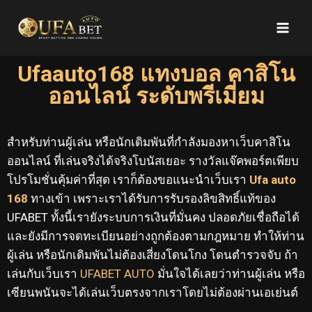
Ufaauto168 แทงบอล คาสิโน
ออนไลน์ ระดับพรีเมี่ยม
สำหรับท่านผู้เล่น หรือนักเดิมพันที่กำลังมองหาเว็บคาสิโน
ออนไลน์ ที่เล่นจริงได้จริงโบนัสเยอะ รางวัลแจ๊คพอร์ตเพียบ
โปรโมชั่นคุ้มค่าที่สุด เราก็ต้องขอแนะนำเว็บเรา
Ufa auto
168
ทางเข้า เพราะเราได้รับการรับรองลิขสิทธิ์แท้ของ
UFABET ทั้งนี้เรายังระบบการเงินที่มั่นคง ปลอดภัยเชื่อถือได้
และยังมีการจดทะเบียนอย่างถูกต้องตามกฎหมาย ทำให้ท่าน
ผู้เล่น หรือนักเดิมพันไม่ต้องเสี่ยงโดนโกง โดนตำรวจจับ ถ้า
เล่นกับเว็บเรา
UFABET AUTO
มั่นใจได้เลยว่าท่านผู้เล่น หรือ
เซียนพนันจะได้เล่นเว็บตรงจากเราโดยไม่ต้องผ่านเอเย่นต์