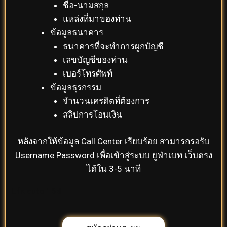
ชื่อ-นามสกุล
แหล่งที่มาของท่าน
ข้อมูลธนาคาร
ธนาคารที่จะทำการผูกบัญชี
เลขบัญชีของท่าน
เบอร์โทรศัพท์
ข้อมูลธุรกรรม
จำนวนเครดิตที่ต้องการ
สลิปการโอนเงิน
หลังจากให้ข้อมูล Call Center เรียบร้อย สามารถรอรับ
Username Password เพื่อเข้าสู่ระบบ ยูฟ่าเบท เว็บตรง
ได้ใน 3-5 นาที
Ufa auto 168