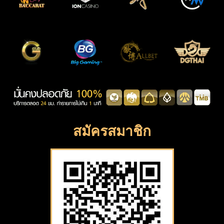
สมัครสมาชิก