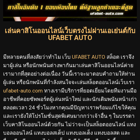
เล่นคาสิโนออนไลน์เว็บตรงไม่ผ่านเอเย่นต์กับ
UFABET AUTO
มีหลายคนที่สงสัยว่าทำไม เว็บ
UFABET AUTO
สล็อต เราจึง
มาผู้เล่น หรือนักพนันต่างพากันมาเล่นคาสิโนออนไลน์ค่าย
เรามากที่สุดอย่างต่อเนื่อง วันนี้เราจะมาตอบคำถามให้ท่าน
ผู้เล่น หรือนักพนันที่กำลังสนใจจะเล่นสล็อตออนไลน์เว็บเรา
ufabet-auto.com
ทางเรามีบริการที่ยอดเยี่ยมโดยทีมงานมือ
อาชีพที่คอยซัพพอร์ตผู้เล่นหน้าใหม่ และนักเดิมพนันหน้าเก่า
ตลอดเวลา 24 ชั่วโมงหากคุณมีปัญหาเราพร้อมแก้ไขให้คุณ
และเรายังให้โปรโมชั่นสุดพิเศษมากกว่าเจ้าอื่น ๆ ในบรรดา
เว็บคาสิโนออนไลน์ด้วยกัน ไม่ว่าจะเป็นสล็อตออนไลน์ แทง
บอลออนไลน์ แทงบอลสเต็ป แทงบอลเต็ง แทงบอลสด และ