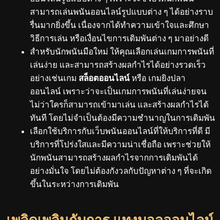
สามารถเล่นพนันออนไลน์รูปแบบต่าง ๆ ได้อย่างราบ
รื่นมากยิ่งขึ้น เนื่องจากได้ทำความเข้าใจและศึกษา
วิธีการเล่น หรือเงื่อนไขการเดิมพันต่าง ๆ มาอย่างดี
สำหรับนักพนันมือใหม่ ให้คุณเลือกเล่นเกมการพนันที่
เล่นง่าย และสามารถสร้างผลกำไรได้อย่างรวดเร็ว
อย่างเช่นเกม
สล็อตออนไลน์
หรือ เกมยิงปลา
ออนไลน์ เพราะว่าจะเป็นเกมการพนันที่เล่นง่ายจน
ไม่ว่าใครก็สามารถเข้ามาเล่น และสร้างผลกำไรได้
ทันที โดยไม่จำเป็นต้องมีความชำนาญในการเดิมพัน
เลือกใช้บริการกับเว็บพนันออนไลน์ที่ให้บริการที่ดี มี
บริการที่โปร่งใสและมีความน่าเชื่อถือ เพราะช่วยให้
นักพนันสามารถสร้างผลกำไรจากการเดิมพันได้
อย่างมั่นใจ โดยไม่ต้องกังวลกับปัญหาต่าง ๆ ที่จะเกิด
ขึ้นในระหว่างการเดิมพัน