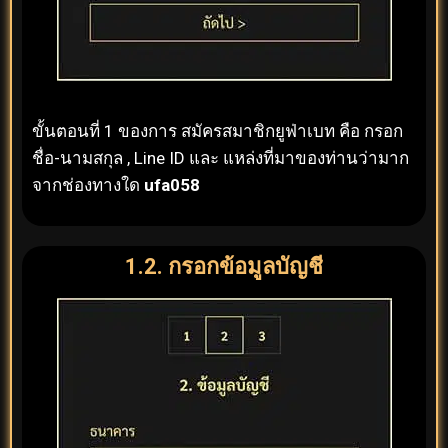
ขั้นตอนที่ 1 ของการ สมัครสมาชิกยูฟ่าเบท คือ กรอก
ชื่อ-นามสกุล , Line ID และ แหล่งที่มาของท่านว่ามาก
จากช่องทางใด
ufa058
1.2. กรอกข้อมูลบัญชี