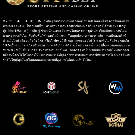
© 2021 UFABET-AUTO.COM เราคือ ผู้ให้บริการแทงบอลออนไลน์ สปอร์ตออนไลน์ คาสิโนออนไลน์
ครบวงจร อันดับ 1 ในประเทศไทย ท่านสามารถสมัครสมาชิกกับทางเว็บของเราได้ง่าย ๆ ที่ Line@ :
@ufabet168auto (อย่าลืม @ ข้างหน้านะคะ) ตัวแทนโดยตรงจาก ยูฟ่าเบท เว็บพนันบอลออนไลน์
มาตรฐานระดับโลก รับเดิมพันกีฬาออนไลน์และคาสิโนทุกประเภท สามารถเล่น การพนันออนไลน์
ผ่านเว็บไซต์ หรือ บนมือถือ ( ios หรือ Android ) มีระบบฝาก-ถอนออโต้ เร็วรวดฉับไวทันใจ ปลอดภัย
100% ขั้นตอนการสมัครที่ไม่ยุ่งยากและให้บริการได้รวดเร็วผ่านคอลเซ็นเตอร์ที่จะคอยดูแลคุณอย่าง
VIP พร้อมรับโปรโมชั่นสุดพิเศษสำหรับสมาชิกใหม่ แจกเครดิตฟรี โบนัสเพียบ เราพร้อมให้บริการคุณ
แล้ววันนี้ มั่นใจได้ในการให้บริการของเราดีที่สุดจากเรา ด้วยประสบการณ์ที่มาก จริงใจ มั่นคง ลุ้นรับ
รางวัลใหญ่ทุกวัน แจ็คพอตแตกบ่อยมากที่สุด เล่นได้ตลอด 24 ชั่วโมง