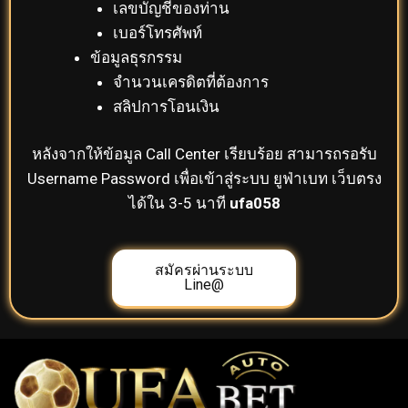
เลขบัญชีของท่าน
เบอร์โทรศัพท์
ข้อมูลธุรกรรม
จำนวนเครดิตที่ต้องการ
สลิปการโอนเงิน
หลังจากให้ข้อมูล Call Center เรียบร้อย สามารถรอรับ
Username Password เพื่อเข้าสู่ระบบ ยูฟ่าเบท เว็บตรง
ได้ใน 3-5 นาที
ufa058
สมัครผ่านระบบ
Line@