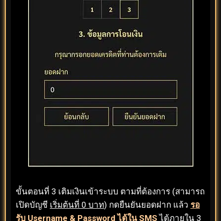
ขั้นตอนที่ 3 เติมเงินเข้าระบบ ตามที่ต้องการ (สามารถ
เปิดบัญชี
เริ่มต้นที่ 0 บาท
) กดยืนยันยอดฝาก แล้ว
รอ
รับ Username & Password ได้ใน SMS
ได้ภายใน 3