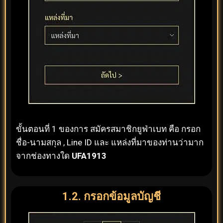
ขั้นตอนที่ 1 ของการ สมัครสมาชิกยูฟ่าเบท คือ กรอก
ชื่อ-นามสกุล , Line ID และ แหล่งที่มาของท่านว่ามาก
จากช่องทางใด
UFA1913
1.2. กรอกข้อมูลบัญชี