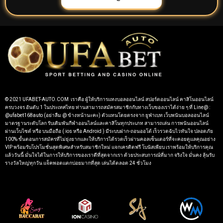
© 2021 UFABET-AUTO.COM เราคือ ผู้ให้บริการแทงบอลออนไลน์ สปอร์ตออนไลน์ คาสิโนออนไลน์
ครบวงจร อันดับ 1 ในประเทศไทย ท่านสามารถสมัครสมาชิกกับทางเว็บของเราได้ง่าย ๆ ที่ Line@ :
@ufabet168auto (อย่าลืม @ ข้างหน้านะคะ) ตัวแทนโดยตรงจาก ยูฟ่าเบท เว็บพนันบอลออนไลน์
มาตรฐานระดับโลก รับเดิมพันกีฬาออนไลน์และคาสิโนทุกประเภท สามารถเล่น การพนันออนไลน์
ผ่านเว็บไซต์ หรือ บนมือถือ ( ios หรือ Android ) มีระบบฝาก-ถอนออโต้ เร็วรวดฉับไวทันใจ ปลอดภัย
100% ขั้นตอนการสมัครที่ไม่ยุ่งยากและให้บริการได้รวดเร็วผ่านคอลเซ็นเตอร์ที่จะคอยดูแลคุณอย่าง
VIP พร้อมรับโปรโมชั่นสุดพิเศษสำหรับสมาชิกใหม่ แจกเครดิตฟรี โบนัสเพียบ เราพร้อมให้บริการคุณ
แล้ววันนี้ มั่นใจได้ในการให้บริการของเราดีที่สุดจากเรา ด้วยประสบการณ์ที่มาก จริงใจ มั่นคง ลุ้นรับ
รางวัลใหญ่ทุกวัน แจ็คพอตแตกบ่อยมากที่สุด เล่นได้ตลอด 24 ชั่วโมง