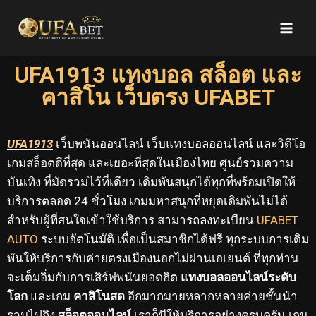
UFA1913 แทงบอล สล็อต และ
คาสิโน เว็บตรง UFABET
UFA1913
เว็บพนันออนไลน์ เว็บแทงบอลออนไลน์ และวิดีโอ
เกมสล็อตดีที่สุด และเยอะที่สุดในเมืองไทย ศูนย์รวมความ
บันเทิง ที่มัดรวมไว้ที่เดียว เดิมพันสนุกได้ทุกที่พร้อมเปิดให้
บริการตลอด 24 ชั่วโมง เกมมหาสนุกที่หยุดเดิมพันไม่ได้
สำหรับผู้ที่สนใจเข้าใช้บริการ สามารถลงทะเบียน
UFABET
AUTO
ระบบอัตโนมัติ เพื่อเป็นสมาชิกได้ฟรี ทุกระบบการเดิม
พันให้บริการกับค่ายตรงเมืองนอกไม่ผ่านเอเยนต์ ที่ทุกท่าน
จะเต็มอิ่มกับการเสิร์ฟพนันยอดฮิต
แทงบอลออนไลน์ระดับ
โลก
และเกม
คาสิโนสด
อีกมากมายหลากหลายค่ายชั้นนำ
รวมไปถึง
สล็อตออนไลน์
เราก็มีให้บริการอย่างครบครัน เกม