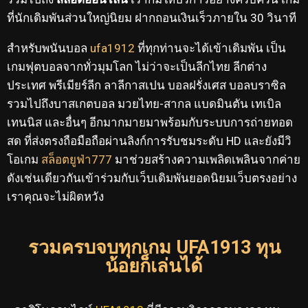
ที่นักเดิมพันส่วนใหญ่นิยม ฝากถอนเงินเร็วภายใน 30 วินาที
สำหรับพนันบอล
ufa1912
ที่ทุกท่านจะได้เข้าเดิมพัน เป็น
เกมฟุตบอลจากทั่วมุมโลก ไม่ว่าจะเป็นลีกไทย ลีกต่าง
ประเทศ พรีเมียร์ลีก ลาลีกาสเปน บอลฝรั่งเศส บอลบราซิล
รวมไปถึงบาสเกตบอล มวยไทย-สากล แบดมินตัน เทเบิล
เทนนิส และอื่นๆ อีกมากมายมาพร้อมกับระบบการถ่ายทอด
สด ที่ส่งตรงถือมือถือผ่านลิงก์การรับชมระดับ HD และยังมีวิ
โอเกม
สล็อตยูฟ่า777
มาช่วยสร้างความเพลิดเพลินจากค่าย
ดังเช่นเดียวกันเข้าร่วมกับเว็บเดิมพันยอดนิยมเว็บตรงอย่าง
เราคุณจะไม่ผิดหวัง
รวมครบจบทุกเกม UFA1913 ทุน
น้อยก็เล่นได้