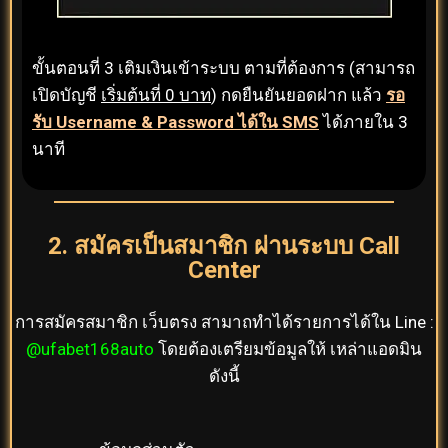
ขั้นตอนที่ 3 เติมเงินเข้าระบบ ตามที่ต้องการ (สามารถ
เปิดบัญชี
เริ่มต้นที่ 0 บาท
) กดยืนยันยอดฝาก แล้ว
รอ
รับ Username & Password ได้ใน SMS
ได้ภายใน 3
นาที
2. สมัครเป็นสมาชิก ผ่านระบบ Call
Center
การสมัครสมาชิก เว็บตรง สามาถทำได้รายการได้ใน Line :
@ufabet168auto
โดยต้องเตรียมข้อมูลให้ เหล่าแอดมิน
ดังนี้