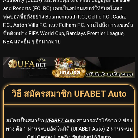
and Resorts (FCLRC)
เคยเป็นสปอนเซอร์ให้กับสโมสร
ฟุตบอลชื่อดังอย่าง Bournemouth F.C., Celtic F.C., Cadiz
F.C., Aston Villa F.C. และ Fulham F.C. รวมไปถึงการแข่งขัน
ชื่อดังอย่าง FIFA World Cup, Barclays Premier League,
NBA และอื่น ๆ อีกมากมาย
วิธี สมัครสมาชิก UFABET Auto
สมัครเป็นสมาชิก
UFABET Auto
สามารถทำได้จาก 2 ช่อง
ทาง คือ 1.ผ่านระบบอัตโนมัติ (UFABET Auto) 2.ผ่านระบบ
Call Center Line@ : @ufabet168auto