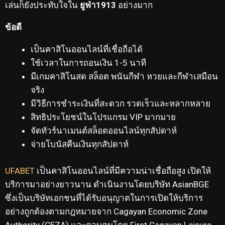
เล่นก็ยังประทับใจใน
ยูฟ่า1913
อย่างมาก
ข้อดี
เป็นคาสิโนออนไลน์ที่เชื่อถือได้
ใช้เวลาในการถอนเงิน 1-5 นาที
มีเกมคาสิโนสด สล็อต พนันกีฬา หวยและกีฬาเสมือน
จริง
มีวิธีการชำระเงินที่สะดวก รวดเร็วและหลากหลาย
สิทธิประโยชน์ในโปรแกรม VIP มากมาย
จัดทัวร์นาเมนต์สล็อตออนไลน์ทุกสัปดาห์
จ่ายโบนัสคืนเงินทุกสัปดาห์
UFABET
เป็นคาสิโนออนไลน์ที่มีความน่าเชื่อถือสูง เปิดให้
บริการมาอย่างยาวนาน ดำเนินงานโดยบริษัท AsianBGE
ซึ่งเป็นบริษัทเอกชนที่ได้รับอนุญาตในการเปิดให้บริการ
อย่างถูกต้องตามกฎหมายจาก Cagayan Economic Zone
Authority (CEZA) และควบคุมโดย First Cagayan Leisure