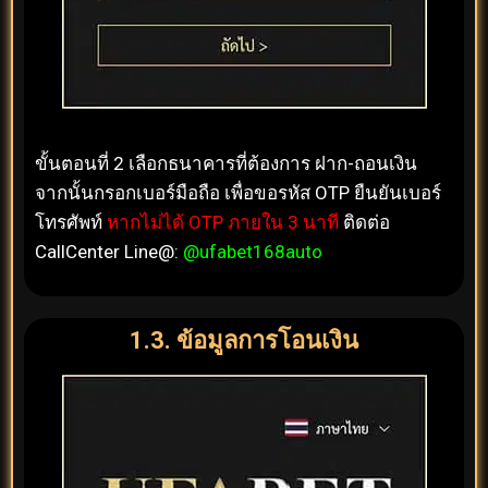
ขั้นตอนที่ 2 เลือกธนาคารที่ต้องการ ฝาก-ถอนเงิน
จากนั้นกรอกเบอร์มือถือ เพื่อขอรหัส OTP ยืนยันเบอร์
โทรศัพท์
หากไม่ได้ OTP ภายใน 3 นาที
ติดต่อ
CallCenter Line@:
@ufabet168auto
1.3. ข้อมูลการโอนเงิน