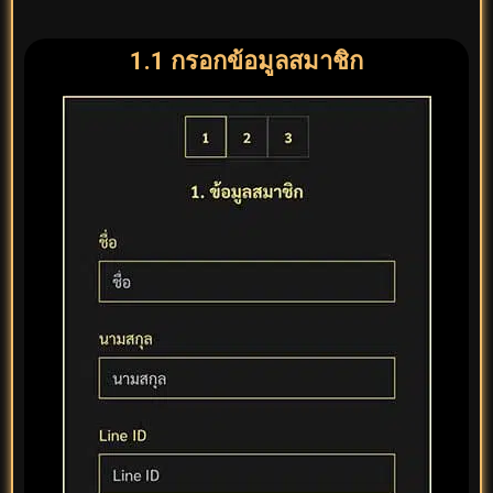
1.1 กรอกข้อมูลสมาชิก