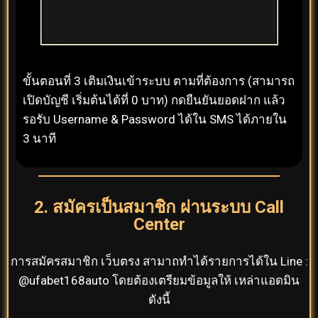
ขั้นตอนที่ 3 เติมเงินเข้าระบบ ตามที่ต้องการ (สามารถ
เปิดบัญชี เริ่มต้นได้ที่ 0 บาท) กดยืนยันยอดฝาก แล้ว
รอรับ Username & Password ได้ใน SMS ได้ภายใน
3 นาที
2. สมัครเป็นสมาชิก ผ่านระบบ Call
Center
การสมัครสมาชิก เว็บตรง สามาถทำได้รายการได้ใน Line :
@ufabet168auto โดยต้องเตรียมข้อมูลให้ เหล่าแอดมิน
ดังนี้