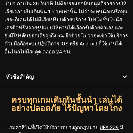
ง่ายๆ ภายใน 30 วินาที ไม่ต้องรอแอดมินอนุมัติรายการให้
เสียเวลา เริ่มเดิมพัน 1 บาทเท่านั้น ไม่ว่าจะทุนน้อยหรือทุน
เยอะก็เล่นได้ไม่มีเสียเปรียบด้วยบริการ โปรโมชั่นโบนัส
เครดิตฟรีหลายรูปแบบให้ท่านได้เลือกรับด้วยตัวเอง และ
ยังมีโปรคืนยอดเสียสูงถึง 5% อีกด้วย ไม่ว่าจะเข้าใช้บริการ
ด้วยมือถือระบบปฏิบัติการ iOS หรือ Android ก็ใช้งานได้
ลื่นไหลไม่มีสะดุด ตลอด 24 ชม.
หัวข้อสำคัญ
ครบทุกเกมเดิมพันชั้นนำ เล่นได้
อย่างปลอดภัย ไร้ปัญหาโดยโกง
เกมคาสิโนที่เปิดให้บริการอย่างถูกกฎหมาย
UFA 239
มี