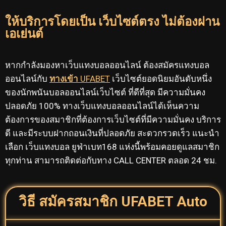
ให้บริการโดยเป็น เว็บไซต์ตรง ไม่ต้องผ่าน
เอเย่นต์
หากกำลังมองหาเว็บแทงบอลออนไลน์ ต้องสมัครแทงบอล
ออนไลน์กับ
ทางเข้า
UFABET
เว็บไซต์ยอดนิยมอันดับหนึ่ง
ของนักพนันบอลออนไลน์เว็บไซต์ ที่ดีที่สุด มีความมั่นคง
ปลอดภัย 100% ทางเว็บแทงบอลออนไลน์ได้เห็นความ
ต้องการของสมาชิกที่ต้องการเว็บไซต์ที่มีความมั่นคง บริการ
ดี และมีระบบฝากถอนเงินที่ปลอดภัย สะดวกรวดเร็ว แนะนำ
เลือก เว็บแทงบอล ยูฟ่าเบท168 แห่งนี้พร้อมคอยดูแลสมาชิก
ทุกท่าน สามารถติดต่อกับทาง CALL CENTER ตลอด 24 ชม.
วิธี สมัครสมาชิก UFABET Auto