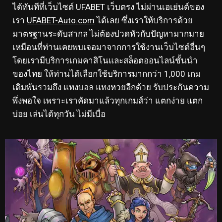
ได้ทันทีที่เว็บไซต์ UFABET เว็บตรง ไม่ผ่านเอเย่นต์ของ
เรา
UFABET-Auto.com
ได้เลย ซึ่งเราให้บริการด้วย
มาตรฐานระดับสากล ไม่ต้องปวดหัวกับปัญหามากมาย
เหมือนที่ท่านเคยพบเจอมาจากการใช้งานเว็บไซต์อื่นๆ
โดยเรามีบริการเกมคาสิโนและสล็อตออนไลน์ชั้นนำ
ของไทย ให้ท่านได้เลือกใช้บริการมากกว่า 1,000 เกม
เดิมพันรวมถึง แทงบอล แทงหวยอีกด้วย รับประกันความ
พึ่งพอใจ เพราะเราคัดมาแล้วทุกเกมส์ว่า แตกง่าย แตก
บ่อย เล่นได้ทุกวัน ไม่มีเบื่อ