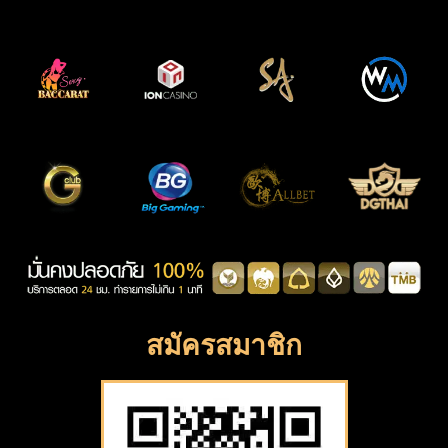
สมัครสมาชิก