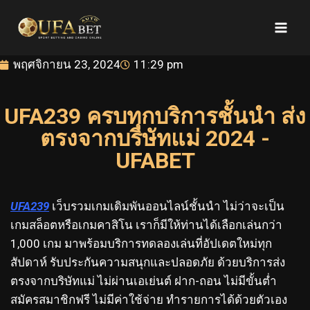
พฤศจิกายน 23, 2024
11:29 pm
UFA239 ครบทุกบริการชั้นนำ ส่ง
ตรงจากบริษัทแม่ 2024 -
UFABET
UFA239
เว็บรวมเกมเดิมพันออนไลน์ชั้นนำ ไม่ว่าจะเป็น
เกมสล็อตหรือเกมคาสิโน เราก็มีให้ท่านได้เลือกเล่นกว่า
1,000 เกม มาพร้อมบริการทดลองเล่นที่อัปเดตใหม่ทุก
สัปดาห์ รับประกันความสนุกและปลอดภัย ด้วยบริการส่ง
ตรงจากบริษัทแม่ ไม่ผ่านเอเย่นต์ ฝาก-ถอน ไม่มีขั้นต่ำ
สมัครสมาชิกฟรี ไม่มีค่าใช้จ่าย ทำรายการได้ด้วยตัวเอง