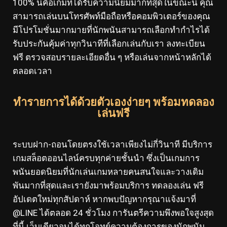
100% นี่คือเกมที่ได้รับความนิยมมากที่สุดในขณะนี้ คุณ
สามารถเล่นบนโทรศัพท์มือถือหรือคอมพิวเตอร์ของคุณ
มีโปรโมชั่นมากมายที่นักพนันสามารถเลือกทำกำไรได้
รับประกันคุ้มค่าทุกวินาทีที่เลือกเล่นกับเรา ลงทะเบียน
ฟรี ตรวจสอบรายละเอียดอื่น ๆ หรือเล่นจากหน้าหลักได้
ตลอดเวลา
ทำรายการได้ด้วยตัวเองง่ายๆ พร้อมทดลอง
เล่นฟรี
ระบบฝาก-ถอนโดยตรงใช้เวลาเพียงไม่กี่วินาที มีบริการ
เกมสล็อตออนไลน์ครบทุกค่ายชั้นนำ ซึ่งเป็นเกมการ
พนันยอดนิยมที่นักเล่นเกมหลายคนสนใจและวางเดิม
พันมากที่สุดและเรายังมาพร้อมบริการ ทดลองเล่น ฟรี
อัปเดตใหม่ทุกสัปดาห์ หากพบปัญหากรุณาแจ้งมาที่
@LINE ได้ตลอด 24 ชั่วโมง การันตรีความพึงพอใจสูงสุด
ที่นี้ เว็บเดียวจบได้ทุกโจทย์ความต้องการของนักพนัน